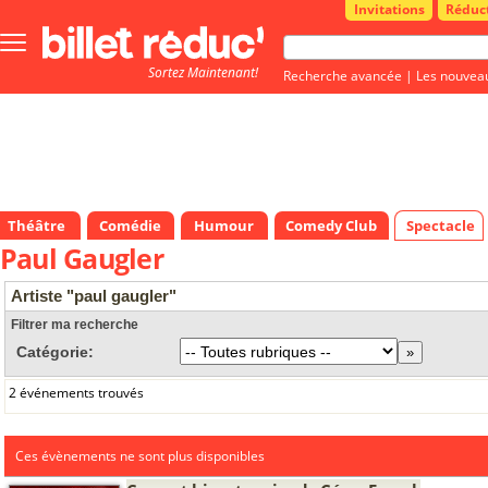
Invitations
Réduc
Bouton
menu
Sortez Maintenant!
principale
Recherche avancée
|
Les nouvea
Théâtre
Comédie
Humour
Comedy Club
Spectacle
Paul Gaugler
Artiste "paul gaugler"
Filtrer ma recherche
Catégorie:
2 événements trouvés
Ces évènements ne sont plus disponibles