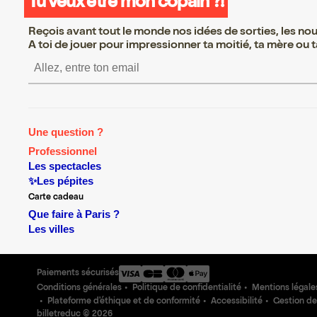
Tu veux être mon copain ?!
Reçois avant tout le monde nos idées de sorties, les nouv
A toi de jouer pour impressionner ta moitié, ta mère ou ta
S’inscrire S’inscrire S’i
Une question ?
Professionnel
Les spectacles
✨Les pépites
Carte cadeau
Que faire à Paris ?
Les villes
Paiements sécurisés
Conditions générales
Politique de confidentialité
Mentions légale
Plateforme d'éthique et de conformité
Accessibilité
Gestion de
billetreduc ©
2026