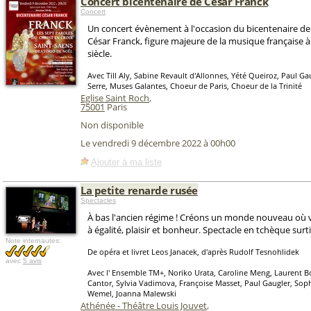
Concert bicentenaire de César Franck
Concert
Un concert évènement à l'occasion du bicentenaire de 
César Franck, figure majeure de la musique française à
siècle.
Avec Till Aly, Sabine Revault d'Allonnes, Yété Queiroz, Paul Ga
Serre, Muses Galantes, Choeur de Paris, Choeur de la Trinité
Eglise Saint Roch
,
75001
Paris
Non disponible
Le vendredi 9 décembre 2022 à 00h00
Ajouter à ma liste
La petite renarde rusée
Spectacles
À bas l'ancien régime ! Créons un monde nouveau où 
à égalité, plaisir et bonheur. Spectacle en tchèque surti
Note internautes:
De opéra et livret Leos Janacek, d'après Rudolf Tesnohlidek
avec
5 avis
Avec l' Ensemble TM+, Noriko Urata, Caroline Meng, Laurent B
Cantor, Sylvia Vadimova, Françoise Masset, Paul Gaugler, So
Wemel, Joanna Malewski
Athénée - Théâtre Louis Jouvet
,