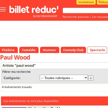
Invitations
Réduc
Bouton
menu
Sortez Maintenant!
principale
Recherche avancée
|
Les nouvea
Théâtre
Comédie
Humour
Comedy Club
Spectacle
Paul Wood
Artiste "paul wood"
Filtrer ma recherche
Catégorie:
4 événements trouvés
Ces évènements ne sont plus disponibles