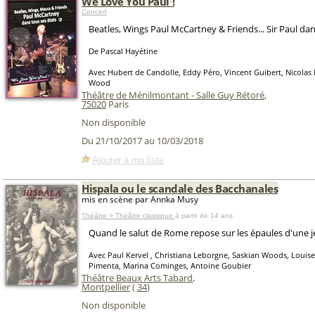
We Love You Paul !
Concert
Beatles, Wings Paul McCartney & Friends... Sir Paul dan
De Pascal Hayétine
Avec Hubert de Candolle, Eddy Péro, Vincent Guibert, Nicolas
Wood
Théâtre de Ménilmontant - Salle Guy Rétoré
,
75020
Paris
Non disponible
Du 21/10/2017 au 10/03/2018
Ajouter à ma liste
Hispala ou le scandale des Bacchanales
mis en scène par Annka Musy
Théâtre > Théâtre classique
à partir de 14 ans
Quand le salut de Rome repose sur les épaules d'une j
Avec Paul Kervel , Christiana Leborgne, Saskian Woods, Louis
Pimenta, Marina Cominges, Antoine Goubier
Théâtre Beaux Arts Tabard
,
Montpellier
(
34
)
Non disponible