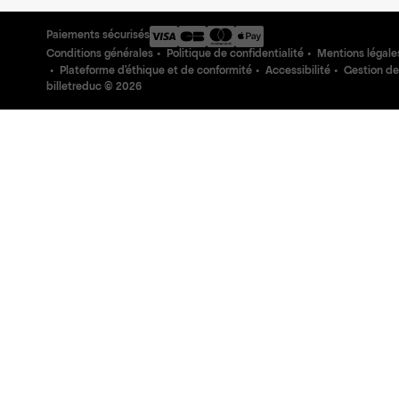
Paiements sécurisés
Conditions générales
Politique de confidentialité
Mentions légale
Plateforme d'éthique et de conformité
Accessibilité
Gestion de
billetreduc ©
2026