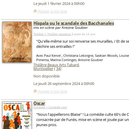
Le jeudi 1 février 2024 à 00h00
Ajouter à ma liste
Hispala ou le scandale des Bacchanales
mis en scène par Antoine Goubier
Théâtre > Théâtre classique
à partir de 14 ans
"Qu'elle-même sur soi renverse ses murailles, / Et de 
déchire ses entrailles !"
Avec Paul Kervel , Christiana Leborgne, Saskian Woods, Louis
Pimenta, Marina Cominges, Antoine Goubier
Théâtre Beaux Arts Tabard
,
Montpellier
(
34
)
Non disponible
Le jeudi 26 septembre 2024 à 00h00
Ajouter à ma liste
Oscar
Comédie > Comédie pop'
"Nous l'appellerons Blaise" ! La comédie culte 60's de
consacrée par de Funès, mise en scène et jouée par u
jeunes pros.