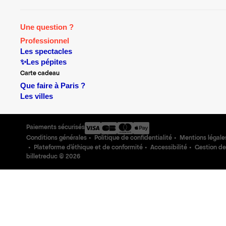
Une question ?
Professionnel
Les spectacles
✨Les pépites
Carte cadeau
Que faire à Paris ?
Les villes
Paiements sécurisés
Conditions générales
Politique de confidentialité
Mentions légale
Plateforme d'éthique et de conformité
Accessibilité
Gestion de
billetreduc ©
2026