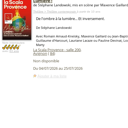
Lumière !
de Stéphane Landowski, mis en scène par Maxence Gaillar
Théâtre > Théâtre contemporain
à partir de 10 ans
De l'ombre à la lumière... Et inversement.
De Stéphane Landowski
Avec Romain Arnaud-Kneisky, Maxence Gaillard ou Jean-Baptis
Guillaume d'Harcourt, Lauriane Lacaze ou Pauline Devinat, Lo
Note internautes:
Marty
La Scala Provence - salle 200
,
avec
83 avis
Avignon
(
84
)
Non disponible
Du 04/07/2026 au 25/07/2026
Ajouter à ma liste