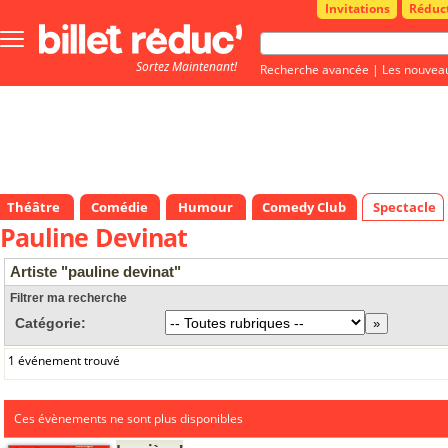
Invitations
Réduc
Bouton
menu
Sortez Maintenant!
principale
Recherche avancée
|
Les nouvea
Théâtre
Comédie
Humour
Comedy Club
Spectacle
Pauline Devinat
Artiste "pauline devinat"
Filtrer ma recherche
Catégorie:
1 événement trouvé
Ces évènements ne sont plus disponibles