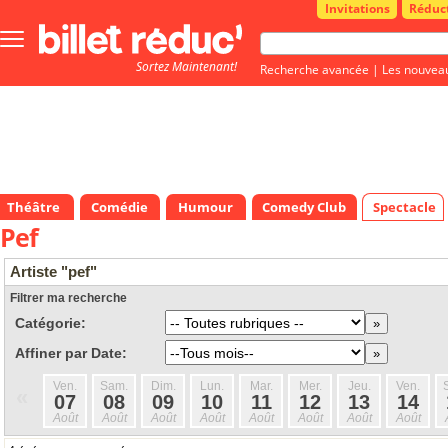
Invitations
Réduc
Bouton
menu
Sortez Maintenant!
principale
Recherche avancée
|
Les nouvea
Théâtre
Comédie
Humour
Comedy Club
Spectacle
Pef
Artiste "pef"
Filtrer ma recherche
Catégorie:
Affiner par Date:
Ven.
Sam.
Dim.
Lun.
Mar.
Mer.
Jeu.
Ven.
«
07
08
09
10
11
12
13
14
Août
Août
Août
Août
Août
Août
Août
Août