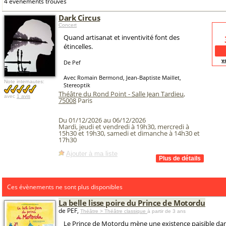
4 événements trouvés
Dark Circus
Concert
Quand artisanat et inventivité font des
étincelles.
v
De Pef
Avec Romain Bermond, Jean-Baptiste Maillet,
Note internautes:
Stereoptik
Théâtre du Rond Point - Salle Jean Tardieu
,
avec
1 avis
75008
Paris
Du 01/12/2026 au 06/12/2026
Mardi, jeudi et vendredi à 19h30, mercredi à
15h30 et 19h30, samedi et dimanche à 14h30 et
17h30
Ajouter à ma liste
Ces évènements ne sont plus disponibles
La belle lisse poire du Prince de Motordu
de PEF,
Théâtre > Théâtre classique
à partir de 3 ans
Le Prince de Motordu mène une existence paisible da