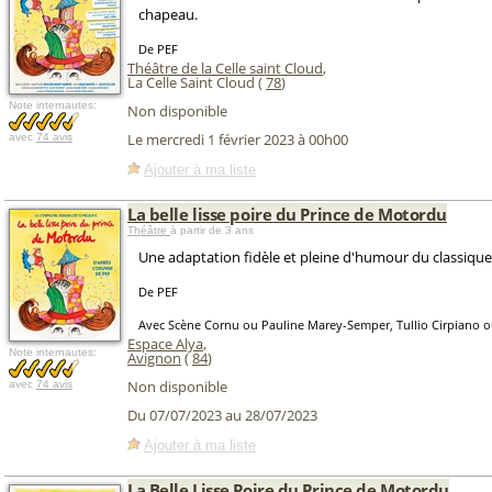
chapeau.
De PEF
Théâtre de la Celle saint Cloud
,
La Celle Saint Cloud (
78
)
Note internautes:
Non disponible
Le mercredi 1 février 2023 à 00h00
avec
74 avis
Ajouter à ma liste
La belle lisse poire du Prince de Motordu
Théâtre
à partir de 3 ans
Une adaptation fidèle et pleine d'humour du classique
De PEF
Avec Scène Cornu ou Pauline Marey-Semper, Tullio Cirpiano ou 
Espace Alya
,
Note internautes:
Avignon
(
84
)
Non disponible
avec
74 avis
Du 07/07/2023 au 28/07/2023
Ajouter à ma liste
La Belle Lisse Poire du Prince de Motordu