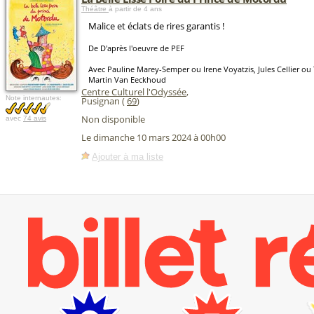
Théâtre
à partir de 4 ans
Malice et éclats de rires garantis !
De D'après l'oeuvre de PEF
Avec Pauline Marey-Semper ou Irene Voyatzis, Jules Cellier ou 
Martin Van Eeckhoud
Centre Culturel l'Odyssée
,
Note internautes:
Pusignan (
69
)
Non disponible
avec
74 avis
Le dimanche 10 mars 2024 à 00h00
Ajouter à ma liste