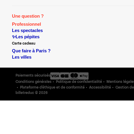
Une question ?
Professionnel
Les spectacles
✨Les pépites
Carte cadeau
Que faire à Paris ?
Les villes
Paiements sécurisés
Conditions générales
Politique de confidentialité
Mentions légale
Plateforme d'éthique et de conformité
Accessibilité
Gestion de
billetreduc ©
2026