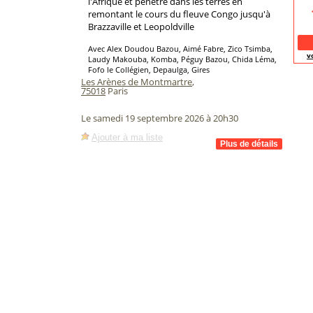
l'Afrique et pénètre dans les terres en
remontant le cours du fleuve Congo jusqu'à
Brazzaville et Leopoldville
Avec Alex Doudou Bazou, Aimé Fabre, Zico Tsimba,
v
Laudy Makouba, Komba, Péguy Bazou, Chida Léma,
Fofo le Collégien, Depaulga, Gires
Les Arènes de Montmartre
,
75018
Paris
Le samedi 19 septembre 2026 à 20h30
Ajouter à ma liste