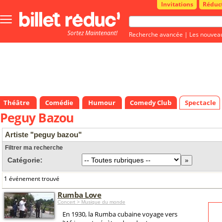
Invitations
Réduc
Bouton
menu
Sortez Maintenant!
principale
Recherche avancée
|
Les nouvea
Théâtre
Comédie
Humour
Comedy Club
Spectacle
Peguy Bazou
Artiste "peguy bazou"
Filtrer ma recherche
Catégorie:
1 événement trouvé
Rumba Love
Concert > Musique du monde
En 1930, la Rumba cubaine voyage vers