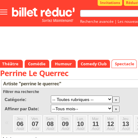
Invitations
Réduc
Bouton
menu
Sortez Maintenant!
principale
Recherche avancée
|
Les nouvea
Théâtre
Comédie
Humour
Comedy Club
Spectacle
Perrine Le Querrec
Artiste "perrine le querrec"
Filtrer ma recherche
Catégorie:
Affiner par Date:
Jeu.
Ven.
Sam.
Dim.
Lun.
Mar.
Mer.
Jeu.
«
06
07
08
09
10
11
12
13
Août
Août
Août
Août
Août
Août
Août
Août