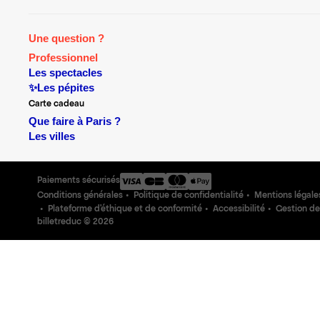
Une question ?
Professionnel
Les spectacles
✨Les pépites
Carte cadeau
Que faire à Paris ?
Les villes
Paiements sécurisés
Conditions générales
Politique de confidentialité
Mentions légale
Plateforme d'éthique et de conformité
Accessibilité
Gestion de
billetreduc ©
2026