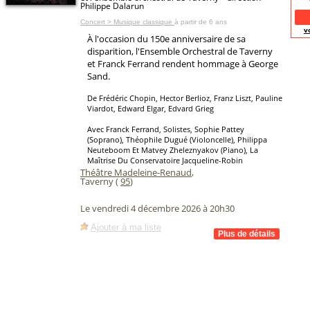
Philippe Dalarun
Concert > Musique classique
à partir de 6 ans
v
À l'occasion du 150e anniversaire de sa
disparition, l'Ensemble Orchestral de Taverny
et Franck Ferrand rendent hommage à George
Sand.
De Frédéric Chopin, Hector Berlioz, Franz Liszt, Pauline
Viardot, Edward Elgar, Edvard Grieg
Avec Franck Ferrand, Solistes, Sophie Pattey
(Soprano), Théophile Dugué (Violoncelle), Philippa
Neuteboom Et Matvey Zheleznyakov (Piano), La
Maîtrise Du Conservatoire Jacqueline-Robin
Théâtre Madeleine-Renaud
,
Taverny (
95
)
Le vendredi 4 décembre 2026 à 20h30
Ajouter à ma liste