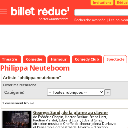
Invitations
Réduc
Bouton
menu
Sortez Maintenant!
principale
Recherche avancée
|
Les nouvea
Théâtre
Comédie
Humour
Comedy Club
Spectacle
Philippa Neuteboom
Artiste "philippa neuteboom"
Filtrer ma recherche
Catégorie:
1 événement trouvé
Georges Sand, de la plume au clavier
de Frédéric Chopin, Hector Berlioz, Franz Liszt,
Pauline Viardot, Edward Elgar, Edvard Grieg,
direction musicale Cheffe de choeur Jelena Durkovic
et l'ensemble orchestral de Taverny – direction