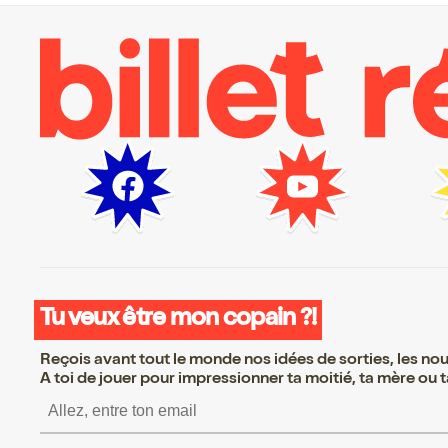
Tu veux être mon copain ?!
Reçois avant tout le monde nos idées de sorties, les nouv
A toi de jouer pour impressionner ta moitié, ta mère ou ta
S’inscrire S’inscrire S