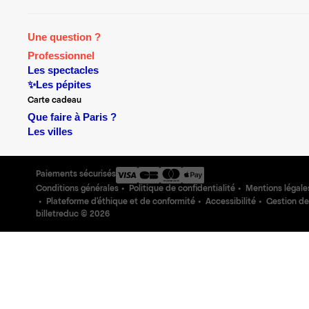
Une question ?
Professionnel
Les spectacles
✨Les pépites
Carte cadeau
Que faire à Paris ?
Les villes
Paiements sécurisés
Conditions générales
Politique de confidentialité
Mentions légale
Plateforme d'éthique et de conformité
Accessibilité
Gestion de
billetreduc ©
2026