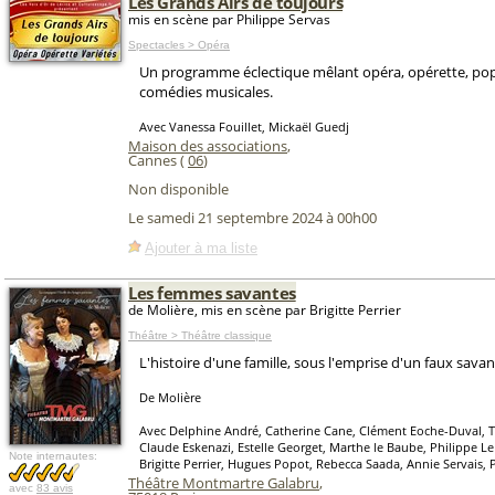
Les Grands Airs de toujours
mis en scène par Philippe Servas
Spectacles > Opéra
Un programme éclectique mêlant opéra, opérette, pop
comédies musicales.
Avec Vanessa Fouillet, Mickaël Guedj
Maison des associations
,
Cannes (
06
)
Non disponible
Le samedi 21 septembre 2024 à 00h00
Ajouter à ma liste
Les femmes savantes
de Molière, mis en scène par Brigitte Perrier
Théâtre > Théâtre classique
L'histoire d'une famille, sous l'emprise d'un faux savant
De Molière
Avec Delphine André, Catherine Cane, Clément Eoche-Duval, 
Claude Eskenazi, Estelle Georget, Marthe le Baube, Philippe Le 
Note internautes:
Brigitte Perrier, Hugues Popot, Rebecca Saada, Annie Servais, 
Théâtre Montmartre Galabru
,
avec
83 avis