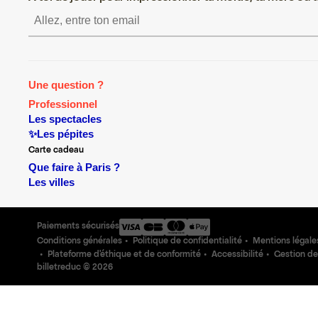
S’inscrire S’inscrire S’inscri
Une question ?
Professionnel
Les spectacles
✨Les pépites
Carte cadeau
Que faire à Paris ?
Les villes
Paiements sécurisés
Conditions générales
Politique de confidentialité
Mentions légale
Plateforme d'éthique et de conformité
Accessibilité
Gestion de
billetreduc ©
2026