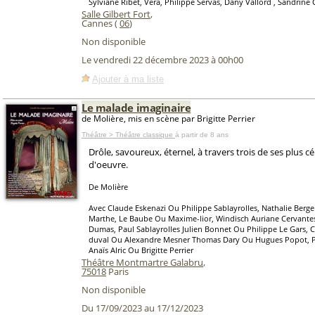
Sylviane Ribet, Vera, Philippe Servas, Dany Vallord , Sandrine 
Salle Gilbert Fort
,
Cannes (
06
)
Non disponible
Le vendredi 22 décembre 2023 à 00h00
Ajouter à ma liste
Le malade imaginaire
de Molière, mis en scène par Brigitte Perrier
Théâtre > Théâtre classique
à partir de 8 ans
Drôle, savoureux, éternel, à travers trois de ses plus cé
d'oeuvre.
De Molière
Avec Claude Eskenazi Ou Philippe Sablayrolles, Nathalie Berge
Marthe, Le Baube Ou Maxime-lior, Windisch Auriane Cervante
Dumas, Paul Sablayrolles Julien Bonnet Ou Philippe Le Gars, 
duval Ou Alexandre Mesner Thomas Dary Ou Hugues Popot, Pa
Anaïs Alric Ou Brigitte Perrier
Théâtre Montmartre Galabru
,
75018
Paris
Non disponible
Du 17/09/2023 au 17/12/2023