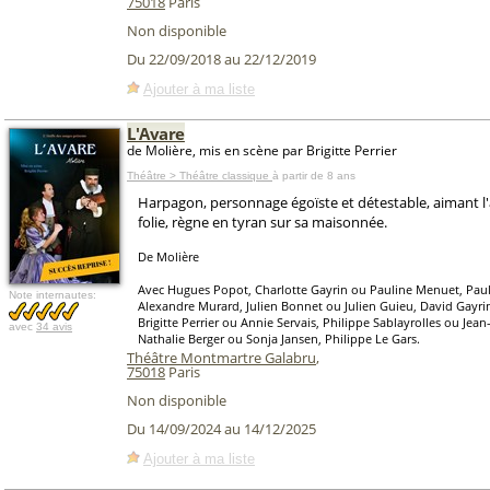
75018
Paris
Non disponible
Du 22/09/2018 au 22/12/2019
Ajouter à ma liste
L'Avare
de Molière, mis en scène par Brigitte Perrier
Théâtre > Théâtre classique
à partir de 8 ans
Harpagon, personnage égoïste et détestable, aimant l'
folie, règne en tyran sur sa maisonnée.
De Molière
Avec Hugues Popot, Charlotte Gayrin ou Pauline Menuet, Paul
Note internautes:
Alexandre Murard, Julien Bonnet ou Julien Guieu, David Gayr
Brigitte Perrier ou Annie Servais, Philippe Sablayrolles ou Jea
avec
34 avis
Nathalie Berger ou Sonja Jansen, Philippe Le Gars.
Théâtre Montmartre Galabru
,
75018
Paris
Non disponible
Du 14/09/2024 au 14/12/2025
Ajouter à ma liste