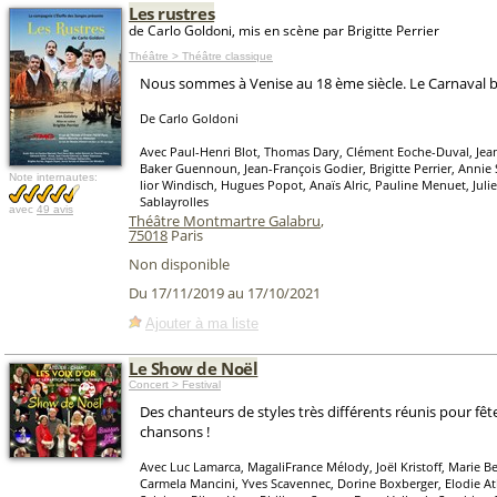
Les rustres
de Carlo Goldoni, mis en scène par Brigitte Perrier
Théâtre > Théâtre classique
Nous sommes à Venise au 18 ème siècle. Le Carnaval ba
De Carlo Goldoni
Avec Paul-Henri Blot, Thomas Dary, Clément Eoche-Duval, Jea
Baker Guennoun, Jean-François Godier, Brigitte Perrier, Annie
Note internautes:
lior Windisch, Hugues Popot, Anaïs Alric, Pauline Menuet, Juli
Sablayrolles
avec
49 avis
Théâtre Montmartre Galabru
,
75018
Paris
Non disponible
Du 17/11/2019 au 17/10/2021
Ajouter à ma liste
Le Show de Noël
Concert > Festival
Des chanteurs de styles très différents réunis pour fêt
chansons !
Avec Luc Lamarca, MagaliFrance Mélody, Joël Kristoff, Marie Be
Carmela Mancini, Yves Scavennec, Dorine Boxberger, Elodie Atl