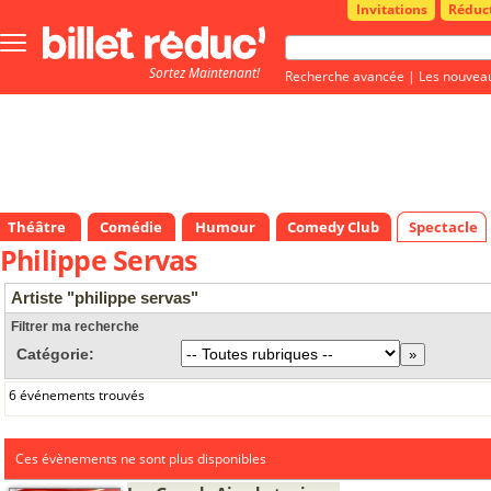
Invitations
Réduc
Bouton
menu
Sortez Maintenant!
principale
Recherche avancée
|
Les nouvea
Théâtre
Comédie
Humour
Comedy Club
Spectacle
Philippe Servas
Artiste "philippe servas"
Filtrer ma recherche
Catégorie:
6 événements trouvés
Ces évènements ne sont plus disponibles