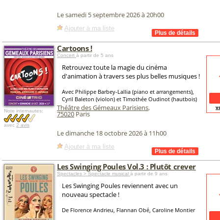
Le samedi 5 septembre 2026 à 20h00
Ajouter à ma liste
Cartoons !
Concert
à partir de 5 ans
Retrouvez toute la magie du cinéma
d'animation à travers ses plus belles musiques !
Avec Philippe Barbey-Lallia (piano et arrangements),
Cyril Baleton (violon) et Timothée Oudinot (hautbois)
Théâtre des Gémeaux Parisiens
,
v
Note internautes:
75020
Paris
avec
2 avis
Le dimanche 18 octobre 2026 à 11h00
Ajouter à ma liste
Les Swinging Poules Vol.3 : Plutôt crever
Spectacles > Spectacle musical
à partir de 9 ans
Les Swinging Poules reviennent avec un
nouveau spectacle !
De Florence Andrieu, Flannan Obé, Caroline Montier