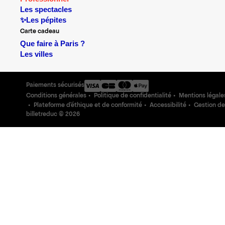
Les spectacles
✨Les pépites
Carte cadeau
Que faire à Paris ?
Les villes
Paiements sécurisés
Conditions générales
Politique de confidentialité
Mentions légale
Plateforme d'éthique et de conformité
Accessibilité
Gestion de
billetreduc ©
2026