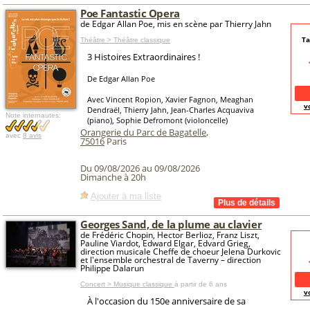
Poe Fantastic Opera
de Edgar Allan Poe, mis en scène par Thierry Jahn
Ta
Théâtre > Théâtre classique
3 Histoires Extraordinaires !
De Edgar Allan Poe
Avec Vincent Ropion, Xavier Fagnon, Meaghan
v
Dendraël, Thierry Jahn, Jean-Charles Acquaviva
Note internautes:
(piano), Sophie Defromont (violoncelle)
Orangerie du Parc de Bagatelle
,
avec
8 avis
75016
Paris
Du 09/08/2026 au 09/08/2026
Dimanche à 20h
Ajouter à ma liste
Georges Sand, de la plume au clavier
de Frédéric Chopin, Hector Berlioz, Franz Liszt,
Pauline Viardot, Edward Elgar, Edvard Grieg,
direction musicale Cheffe de choeur Jelena Durkovic
et l'ensemble orchestral de Taverny – direction
Philippe Dalarun
Concert > Musique classique
à partir de 6 ans
v
À l'occasion du 150e anniversaire de sa