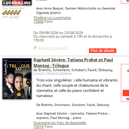
v
Avec Anne Baquet, Damien Nédonchelle ou Gwendal
Note internautes:
Giguelay (piano)
avec
13 avis
Théâtre Le Lucernaire
,
75006
Paris
Du 09/08/2026 au 23/08/2026
Du mercredi au samedi à 19h et le dimanche à
15h30
Ajouter à ma liste
Raphaël Sévère, Tatiana Probst et Paul
Montag : Trilogue
de Brahms, Schumann, Schubert, Fauré, Debussy,
O
Concert > Musique classique
Trois voix singulières : celle humaine et vibrante
du chant, celle souple et chaleureuse de la
clarinette, et celle du piano confident et
narrateur.
v
De Brahms, Schumann, Schubert, Fauré, Debussy
Avec Raphaël Sévère – clarinette, Tatiana Probst –
soprano, Paul Montag – piano
Orangerie du Parc de Bagatelle
,
75016
Paris