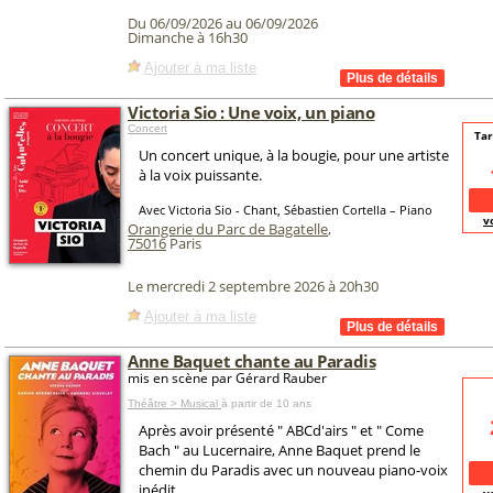
Du 06/09/2026 au 06/09/2026
Dimanche à 16h30
Ajouter à ma liste
Victoria Sio : Une voix, un piano
Concert
Tar
Un concert unique, à la bougie, pour une artiste
à la voix puissante.
Avec Victoria Sio - Chant, Sébastien Cortella – Piano
v
Orangerie du Parc de Bagatelle
,
75016
Paris
Le mercredi 2 septembre 2026 à 20h30
Ajouter à ma liste
Anne Baquet chante au Paradis
mis en scène par Gérard Rauber
Théâtre > Musical
à partir de 10 ans
Après avoir présenté " ABCd'airs " et " Come
Bach " au Lucernaire, Anne Baquet prend le
chemin du Paradis avec un nouveau piano-voix
inédit.