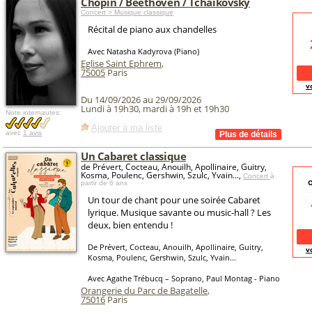
Chopin / Beethoven / Tchaïkovsky
Concert > Musique classique
Récital de piano aux chandelles
Avec Natasha Kadyrova (Piano)
Eglise Saint Ephrem
,
75005
Paris
v
Du 14/09/2026 au 29/09/2026
Lundi à 19h30, mardi à 19h et 19h30
Note internautes:
Ajouter à ma liste
avec
1 avis
Un Cabaret classique
de Prévert, Cocteau, Anouilh, Apollinaire, Guitry,
Kosma, Poulenc, Gershwin, Szulc, Yvain...,
Concert
à
O
partir de 6 ans
Un tour de chant pour une soirée Cabaret
lyrique. Musique savante ou music-hall ? Les
deux, bien entendu !
De Prévert, Cocteau, Anouilh, Apollinaire, Guitry,
v
Kosma, Poulenc, Gershwin, Szulc, Yvain...
Avec Agathe Trébucq – Soprano, Paul Montag - Piano
Orangerie du Parc de Bagatelle
,
75016
Paris