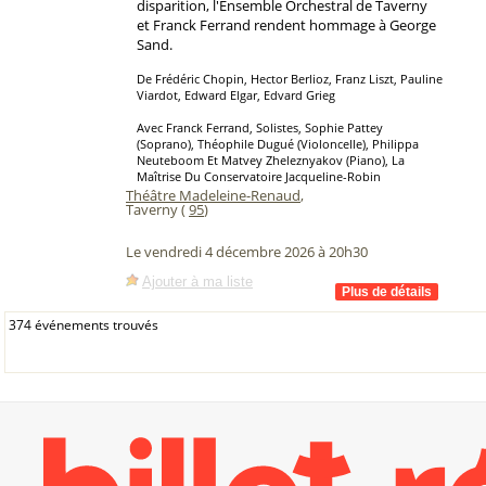
disparition, l'Ensemble Orchestral de Taverny
et Franck Ferrand rendent hommage à George
Sand.
De Frédéric Chopin, Hector Berlioz, Franz Liszt, Pauline
Viardot, Edward Elgar, Edvard Grieg
Avec Franck Ferrand, Solistes, Sophie Pattey
(Soprano), Théophile Dugué (Violoncelle), Philippa
Neuteboom Et Matvey Zheleznyakov (Piano), La
Maîtrise Du Conservatoire Jacqueline-Robin
Théâtre Madeleine-Renaud
,
Taverny (
95
)
Le vendredi 4 décembre 2026 à 20h30
Ajouter à ma liste
374 événements trouvés