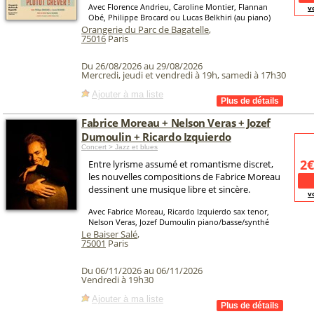
Avec Florence Andrieu, Caroline Montier, Flannan
v
Obé, Philippe Brocard ou Lucas Belkhiri (au piano)
Orangerie du Parc de Bagatelle
,
75016
Paris
Du 26/08/2026 au 29/08/2026
Mercredi, jeudi et vendredi à 19h, samedi à 17h30
Ajouter à ma liste
Fabrice Moreau + Nelson Veras + Jozef
Dumoulin + Ricardo Izquierdo
Concert > Jazz et blues
2€
Entre lyrisme assumé et romantisme discret,
les nouvelles compositions de Fabrice Moreau
dessinent une musique libre et sincère.
v
Avec Fabrice Moreau, Ricardo Izquierdo sax tenor,
Nelson Veras, Jozef Dumoulin piano/basse/synthé
Le Baiser Salé
,
75001
Paris
Du 06/11/2026 au 06/11/2026
Vendredi à 19h30
Ajouter à ma liste