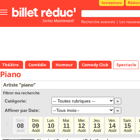
Invitations
Réduc
Bouton
menu
Sortez Maintenant!
principale
Recherche avancée
|
Les nouvea
Théâtre
Comédie
Humour
Comedy Club
Spectacle
Piano
Artiste "piano"
Filtrer ma recherche
Catégorie:
Affiner par Date:
Sam.
Dim.
Lun.
Mar.
Mer.
Jeu.
Ven.
Sam.
«
08
09
10
11
12
13
14
15
Août
Août
Août
Août
Août
Août
Août
Août