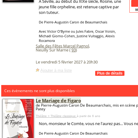
À Séville, au début du XIXe siècle, Rosine, une
jeune fille orpheline, est retenue captive par
v
son tuteur.
De Pierre-Augustin Caron de Beaumarchais
Avec Victor O'Byrne ou Jules Fabre, Oscar Voisin,
Michaël Giorno-Cohen, Justine Vultaggio, Alexis
Rocamora
Salle des Fêtes Marcel Pagnol
,
Neuilly Sur Marne (
93
)
Le vendredi 5 février 2027 à 20h30
Ajouter à ma liste
Ces évènements ne sont plus disponibles
Le Mariage de Figaro
de Pierre-Augustin Caron De Beaumarchais, mis en scène 
Patey
Théâtre > Théâtre classique
à partir de 6 ans
Non, monsieur le Comte, vous ne l'aurez pas... Vous ne 
De Pierre-Augustin Caron De Beaumarchais