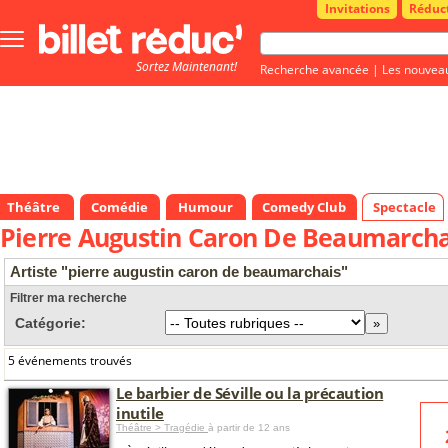
Invitations
Réduc
Bouton
menu
Sortez Maintenant!
principale
Recherche avancée
|
Les nouvea
Théâtre
Comédie
Humour
Comedy Club
Spectacle
Pierre Augustin Caron De Beaumarcha
Artiste "pierre augustin caron de beaumarchais"
Filtrer ma recherche
Catégorie:
5 événements trouvés
Le barbier de Séville ou la précaution
inutile
Théâtre > Tragédie
à partir de 12 ans