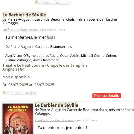
Ajouter à ma liste
Le Barbier de Séville
de Pierre-Augustin Caron de Beaumarchais, mis en scène par Justine
Vultaggio
Théâtre > Théâtre classique
à partir de 7 ans
Tu m'enfermes, je m'enfuis !
De Pierre-Augustin Caron de Beaumarchais
Avec Victor O'Byrne ou Jules Fabre, Oscar Voisin, Michaël Giorno-Cohen,
Justine Vultaggio, Alexis Rocamora
Théâtre Le Petit Louvre - Chapelle des Templiers
,
Avignon
(
84
)
Non disponible
Du 05/07/2025 au 26/07/2025
Ajouter à ma liste
Le Barbier de Séville
de Pierre-Augustin Caron de Beaumarchais, mis en scène pa
Vultaggio
Théâtre > Théâtre classique
à partir de 7 ans
Tu m'enfermes, je m'enfuis !