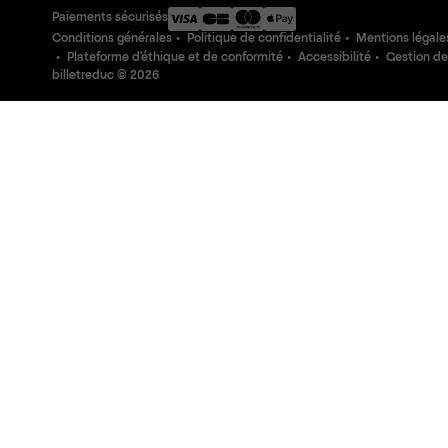
Paiements sécurisés
Conditions générales
Politique de confidentialité
Mentions légale
Plateforme d'éthique et de conformité
Accessibilité
Gestion de
billetreduc ©
2026