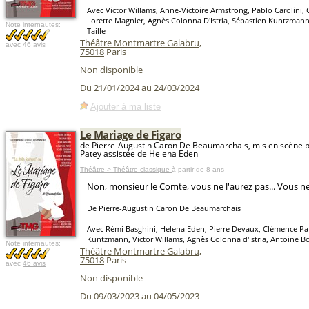
Avec Victor Willams, Anne-Victoire Armstrong, Pablo Carolini,
Lorette Magnier, Agnès Colonna D'Istria, Sébastien Kuntzmann
Note internautes:
Taille
Théâtre Montmartre Galabru
,
avec
46 avis
75018
Paris
Non disponible
Du 21/01/2024 au 24/03/2024
Ajouter à ma liste
Le Mariage de Figaro
de Pierre-Augustin Caron De Beaumarchais, mis en scène 
Patey assistée de Helena Eden
Théâtre > Théâtre classique
à partir de 8 ans
Non, monsieur le Comte, vous ne l'aurez pas... Vous ne 
De Pierre-Augustin Caron De Beaumarchais
Avec Rémi Basghini, Helena Eden, Pierre Devaux, Clémence Pa
Kuntzmann, Victor Willams, Agnès Colonna d'Istria, Antoine B
Note internautes:
Théâtre Montmartre Galabru
,
75018
Paris
avec
46 avis
Non disponible
Du 09/03/2023 au 04/05/2023