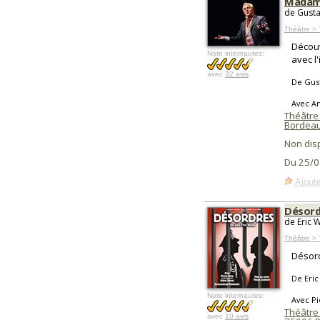
Madam
de Gusta
Théâtre > 
Découv
Note internautes:
avec l
avec
32 avis
De Gus
Avec An
Théâtre
Bordea
Non dis
Du 25/0
Ajoute
Désord
de Eric 
Théâtre >
Désord
De Eric
Note internautes:
Avec P
Théâtre
avec
10 avis