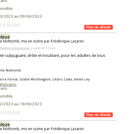
aris
ponible
3/2023 au 09/04/2023
r à ma liste
bleue
e Nothomb, mis en scène par Frédérique Lazarini
 Théâtre contemporain
à partir de 12 ans
te subjuguant, drôle et troublant, pour les adultes de tous
lie Nothomb
erre Forest, Gisèle Worthington, Cédric Colas, Helen Ley
 Athévains
,
aris
ponible
2/2023 au 18/06/2023
r à ma liste
bleue
e Nothomb, mis en scène par Frédérique Lazarini