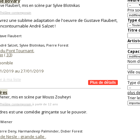
e Bovary
Heure 
ve Flaubert, mis en scène par Sylvie Blotnikas
Prix so
Théâtre contemporain
rez une sublime adaptation de l'oeuvre de Gustave Flaubert,
Type d
'incontournable André Salzet !
Titre 
tave Flaubert
Artist
dré Salzet, Sylvie Blotnikas, Pierre Forest
 du Pont Tournant
,
Capaci
ux
(
33
)
Nom de 
ponible
1/2019 au 27/01/2019
Ville o
r à ma liste
Type de
res
plus de
Wiener, mis en scène par Mouss Zouheyri
Trier l
 Théâtre contemporain
à partir de 12 ans
res est une comédie grinçante sur le pouvoir.
 Wiener
ierre Deny, Harmandeep Palminder, Didier Forest
 de Nesle - grande salle
,