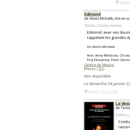
Ajoute
Edmond
de Alexis Michalik, mis en s
Théâtre > Théâtre classique
Edmond, avec ses douze 
rappelant les grandes é
De Alexis Michalik
Avec Anna Mihalcea, Christi
Eriq Ebouaney, Kévin Garnic
Opéra de Massy
,
Massy (
91
)
Non disponible
Le dimanche 28 janvier 
Ajouter à ma liste
La des
de Tenne
Théâtre >
Combat
raison