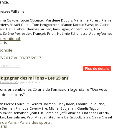
rance.
nessee Williams
nka Cizkova, Lucie Cloteaux, Marylène Dubois, Marianne Forest, Pierre
rdet=, Mikaël Guieu, Tom Jamgotchian, Manon Korbut Evesque, Claire
rd De Bellabre, Thomas Laridan, Ines Ligne, Vincent Lorcy, Alex
a, Solène Perrossier, François Prioli, Noémie Schenesse, Audrey Vernet
nternational
,
aris
ponible
7/2017 au 09/07/2017
r à ma liste
t gagner des millions - Les 25 ans
> Emission TV
à partir de 8 ans
ons ensemble les 25 ans de l'émission légendaire "Qui veut
 des millions"
an Pierre Foucault, Gérard Darmon, Dany Boon, Camille Lellouche,
 Bernier, Philippe Caverivière, Michel Boujenah, Claudia Tagbo,
s Xavier Demaison, Jean Luc Lemoine, Jeff Panacloc, Florence Foresti,
cker, Léa Salamé, Paul Mirabel, Stéphane De Groodt, Jarry, Claire Chazal
de Paris - Palais des sports
,
aris