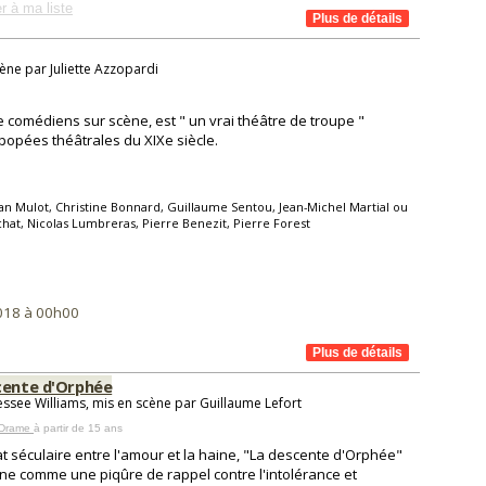
r à ma liste
cène par Juliette Azzopardi
comédiens sur scène, est " un vrai théâtre de troupe "
popées théâtrales du XIXe siècle.
an Mulot, Christine Bonnard, Guillaume Sentou, Jean-Michel Martial ou
hat, Nicolas Lumbreras, Pierre Benezit, Pierre Forest
2018 à 00h00
cente d'Orphée
ssee Williams, mis en scène par Guillaume Lefort
 Drame
à partir de 15 ans
 séculaire entre l'amour et la haine, "La descente d'Orphée"
ne comme une piqûre de rappel contre l'intolérance et