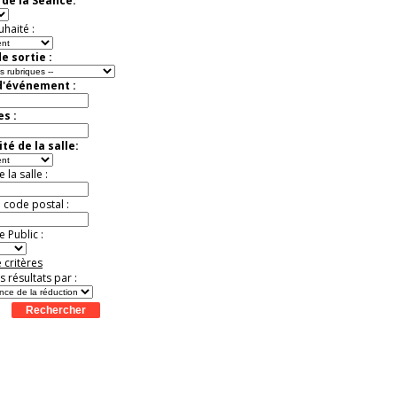
de la Séance:
uhaité :
e sortie :
d'événement :
es :
té de la salle:
la salle :
u code postal :
 Public :
 critères
es résultats par :