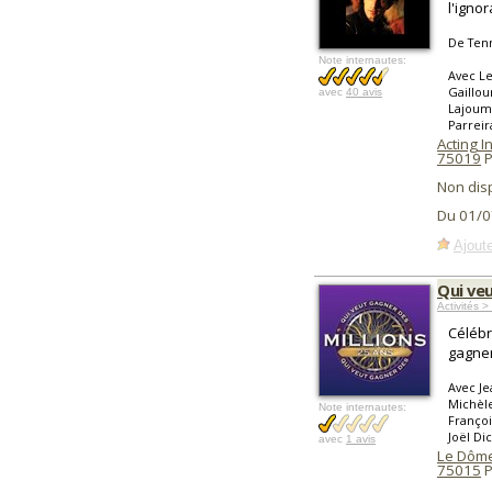
l'igno
De Ten
Note internautes:
Avec Le
Gaillou
avec
40 avis
Lajouma
Parreir
Acting I
75019
P
Non dis
Du 01/0
Ajoute
Qui veu
Activités 
Célébr
gagner
Avec Je
Michèle
Note internautes:
Françoi
Joël Di
avec
1 avis
Le Dôme 
75015
P