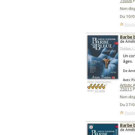
75006
P
Non dis
Du 10/0
Ajoute
Barbe 
de Améli
Théâtre >
Un con
âges.
De Amé
Avec Pi
Note internautes:
Artistic
75011
P
avec
37 avis
Non dis
Du 27/0
Ajoute
Barbe 
de Améli