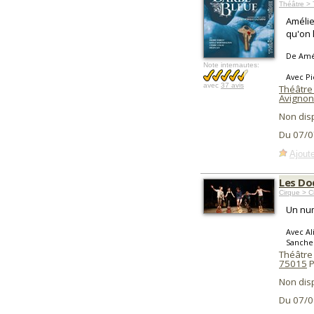
Théâtre >
Amélie
qu'on l
De Amé
Note internautes:
Avec Pi
avec
37 avis
Théâtre 
Avignon
Non dis
Du 07/0
Ajoute
Les Do
Cirque > C
Un num
Avec Al
Sanchez
Théâtre
75015
P
Non dis
Du 07/0