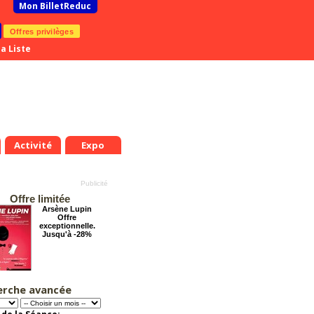
Mon BilletReduc
Offres privilèges
a Liste
Activité
Expo
Offre limitée
Arsène Lupin
Offre
exceptionnelle.
Jusqu'à -28%
erche avancée
Grosse ambiance
Offre
exceptionnelle.
Jusqu'à -54%