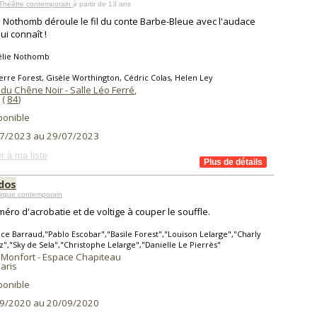
 Théâtre contemporain
à partir de 13 ans
 Nothomb déroule le fil du conte Barbe-Bleue avec l'audace
ui connaît !
lie Nothomb
erre Forest, Gisèle Worthington, Cédric Colas, Helen Ley
du Chêne Noir - Salle Léo Ferré
,
(
84
)
ponible
7/2023 au 29/07/2023
r à ma liste
dos
irque contemporain
éro d'acrobatie et de voltige à couper le souffle.
ice Barraud,"Pablo Escobar","Basile Forest","Louison Lelarge","Charly
","Sky de Sela","Christophe Lelarge","Danielle Le Pierrès"
 Monfort - Espace Chapiteau
aris
ponible
9/2020 au 20/09/2020