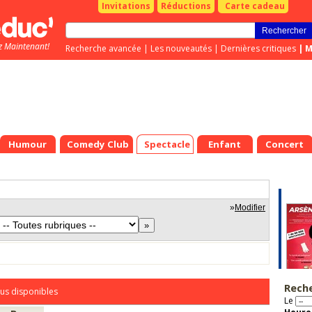
Invitations
Réductions
Carte cadeau
z Maintenant!
Recherche avancée
|
Les nouveautés
|
Dernières critiques
|
M
Humour
Comedy Club
Spectacle
Enfant
Concert
»
Modifier
Rech
us disponibles
Le