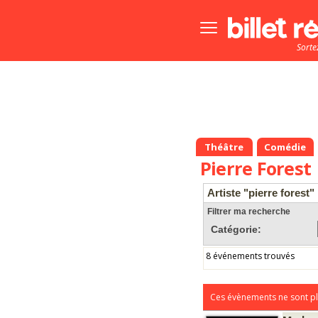
Bouton
menu
Sorte
principale
Théâtre
Comédie
Pierre Forest
Artiste "pierre forest"
Filtrer ma recherche
Catégorie:
8 événements trouvés
Ces évènements ne sont pl