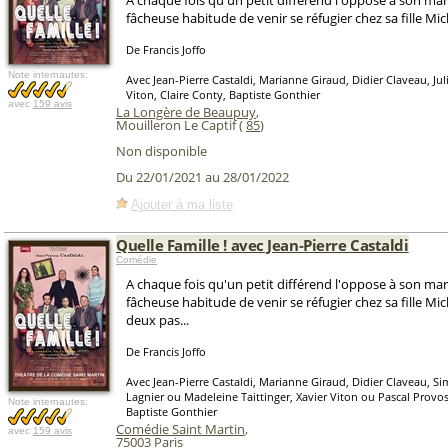
A chaque fois qu'un petit différend l'oppose à son mari,
fâcheuse habitude de venir se réfugier chez sa fille Mic
De Francis Joffo
Note internautes:
Avec Jean-Pierre Castaldi, Marianne Giraud, Didier Claveau, Juli
Viton, Claire Conty, Baptiste Gonthier
avec
159 avis
La Longère de Beaupuy
,
Mouilleron Le Captif (
85
)
Non disponible
Du 22/01/2021 au 28/01/2022
Ajouter à ma liste
Quelle Famille ! avec Jean-Pierre Castaldi
Comédie
A chaque fois qu'un petit différend l'oppose à son mari,
fâcheuse habitude de venir se réfugier chez sa fille Mic
deux pas...
De Francis Joffo
Avec Jean-Pierre Castaldi, Marianne Giraud, Didier Claveau, Si
Lagnier ou Madeleine Taittinger, Xavier Viton ou Pascal Provos
Note internautes:
Baptiste Gonthier
Comédie Saint Martin
,
avec
159 avis
75003
Paris