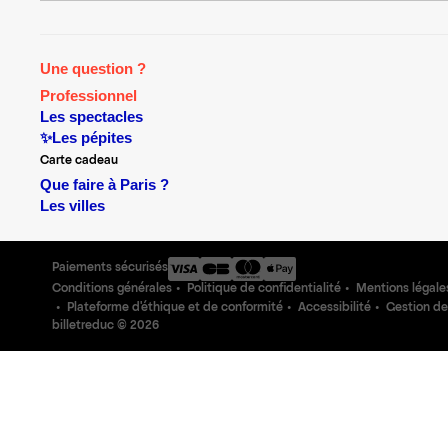
Une question ?
Professionnel
Les spectacles
✨Les pépites
Carte cadeau
Que faire à Paris ?
Les villes
Paiements sécurisés
Conditions générales
Politique de confidentialité
Mentions légale
Plateforme d'éthique et de conformité
Accessibilité
Gestion de
billetreduc ©
2026