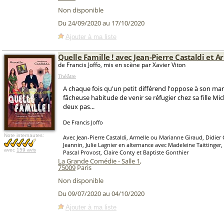
Non disponible
Du 24/09/2020 au 17/10/2020
Ajouter à ma liste
Quelle Famille ! avec Jean-Pierre Castaldi et A
de Francis Joffo, mis en scène par Xavier Viton
Théâtre
A chaque fois qu'un petit différend l'oppose à son mari,
fâcheuse habitude de venir se réfugier chez sa fille Mic
deux pas...
De Francis Joffo
Note internautes:
Avec Jean-Pierre Castaldi, Armelle ou Marianne Giraud, Didier
Jeannin, Julie Lagnier en alternance avec Madeleine Taittinger,
avec
159 avis
Pascal Provost, Claire Conty et Baptiste Gonthier
La Grande Comédie - Salle 1
,
75009
Paris
Non disponible
Du 09/07/2020 au 04/10/2020
Ajouter à ma liste