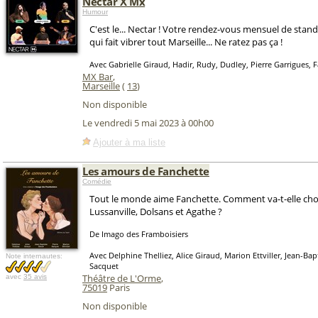
Nectar X Mx
Humour
C'est le... Nectar ! Votre rendez-vous mensuel de stand-
qui fait vibrer tout Marseille... Ne ratez pas ça !
Avec Gabrielle Giraud, Hadir, Rudy, Dudley, Pierre Garrigues, 
MX Bar
,
Marseille
(
13
)
Non disponible
Le vendredi 5 mai 2023 à 00h00
Ajouter à ma liste
Les amours de Fanchette
Comédie
Tout le monde aime Fanchette. Comment va-t-elle choi
Lussanville, Dolsans et Agathe ?
De Imago des Framboisiers
Avec Delphine Thelliez, Alice Giraud, Marion Ettviller, Jean-Bap
Note internautes:
Sacquet
Théâtre de L'Orme
,
avec
35 avis
75019
Paris
Non disponible