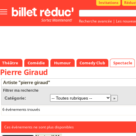
Invitations
Réduc
Bouton
menu
Sortez Maintenant!
principale
Recherche avancée
|
Les nouvea
Théâtre
Comédie
Humour
Comedy Club
Spectacle
Pierre Giraud
Artiste "pierre giraud"
Filtrer ma recherche
Catégorie:
6 événements trouvés
Ces évènements ne sont plus disponibles