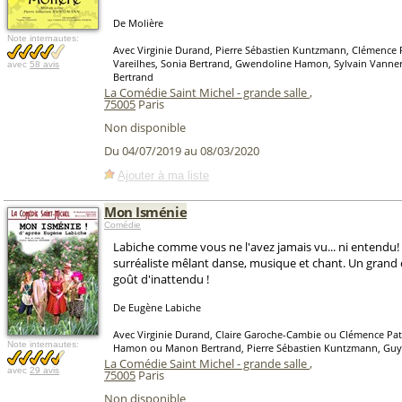
De Molière
Note internautes:
Avec Virginie Durand, Pierre Sébastien Kuntzmann, Clémence 
Vareilhes, Sonia Bertrand, Gwendoline Hamon, Sylvain Vann
avec
58 avis
Bertrand
La Comédie Saint Michel - grande salle
,
75005
Paris
Non disponible
Du 04/07/2019 au 08/03/2020
Ajouter à ma liste
Mon Isménie
Comédie
Labiche comme vous ne l'avez jamais vu... ni entendu!
surréaliste mêlant danse, musique et chant. Un grand 
goût d'inattendu !
De Eugène Labiche
Avec Virginie Durand, Claire Garoche-Cambie ou Clémence Pa
Note internautes:
Hamon ou Manon Bertrand, Pierre Sébastien Kuntzmann, Guy 
La Comédie Saint Michel - grande salle
,
avec
29 avis
75005
Paris
Non disponible