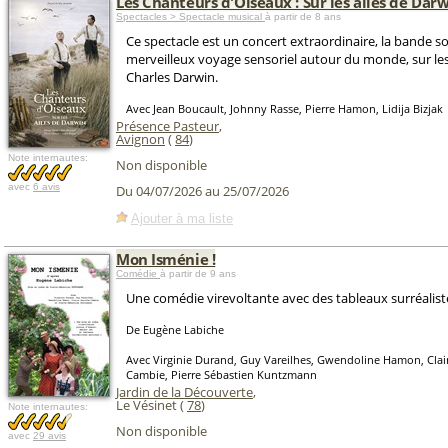
Les Chanteurs d'Oiseaux : Sur les ailes de Dar
Spectacles > Spectacle musical
à partir de 8 ans
Ce spectacle est un concert extraordinaire, la bande s
merveilleux voyage sensoriel autour du monde, sur les
Charles Darwin.
Avec Jean Boucault, Johnny Rasse, Pierre Hamon, Lidija Bizjak
Présence Pasteur
,
Avignon
(
84
)
Note internautes:
Non disponible
avec
6 avis
Du 04/07/2026 au 25/07/2026
Ajouter à ma liste
Mon Isménie !
Comédie
à partir de 9 ans
Une comédie virevoltante avec des tableaux surréalist
De Eugène Labiche
Avec Virginie Durand, Guy Vareilhes, Gwendoline Hamon, Clai
Cambie, Pierre Sébastien Kuntzmann
Jardin de la Découverte
,
Le Vésinet (
78
)
Note internautes:
Non disponible
avec
29 avis