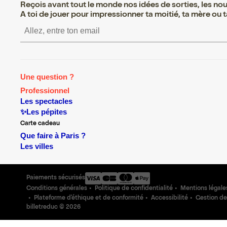
Reçois avant tout le monde nos idées de sorties, les nouv
A toi de jouer pour impressionner ta moitié, ta mère ou ta
S’inscrire S’inscrire S’inscrire S’inscrire S’inscr
Une question ?
Professionnel
Les spectacles
✨Les pépites
Carte cadeau
Que faire à Paris ?
Les villes
Paiements sécurisés
Conditions générales
Politique de confidentialité
Mentions légale
Plateforme d'éthique et de conformité
Accessibilité
Gestion de
billetreduc ©
2026