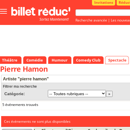
Invitations
Réduc
Bouton
menu
Sortez Maintenant!
principale
Recherche avancée
|
Les nouvea
Théâtre
Comédie
Humour
Comedy Club
Spectacle
Pierre Hamon
Artiste "pierre hamon"
Filtrer ma recherche
Catégorie:
5 événements trouvés
Ces évènements ne sont plus disponibles