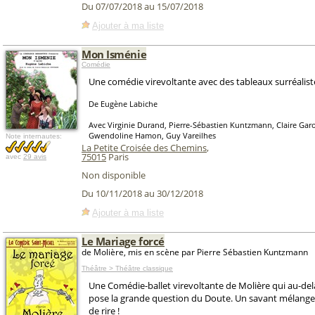
Du 07/07/2018 au 15/07/2018
Ajouter à ma liste
Mon Isménie
Comédie
Une comédie virevoltante avec des tableaux surréalist
De Eugène Labiche
Avec Virginie Durand, Pierre-Sébastien Kuntzmann, Claire Ga
Gwendoline Hamon, Guy Vareilhes
Note internautes:
La Petite Croisée des Chemins
,
75015
Paris
avec
29 avis
Non disponible
Du 10/11/2018 au 30/12/2018
Ajouter à ma liste
Le Mariage forcé
de Molière, mis en scène par Pierre Sébastien Kuntzmann
Théâtre > Théâtre classique
Une Comédie-ballet virevoltante de Molière qui au-del
pose la grande question du Doute. Un savant mélange 
de rire !