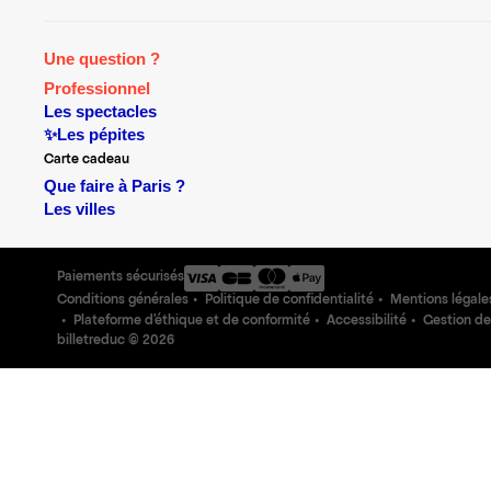
Une question ?
Professionnel
Les spectacles
✨Les pépites
Carte cadeau
Que faire à Paris ?
Les villes
Paiements sécurisés
Conditions générales
Politique de confidentialité
Mentions légale
Plateforme d'éthique et de conformité
Accessibilité
Gestion de
billetreduc ©
2026