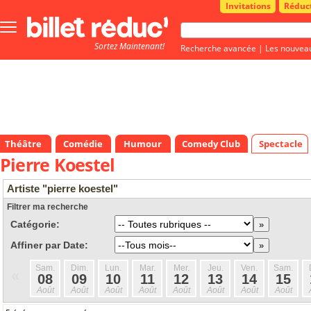
Invitations
Réduc
Bouton
menu
Sortez Maintenant!
principale
Recherche avancée
|
Les nouvea
Théâtre
Comédie
Humour
Comedy Club
Spectacle
Pierre Koestel
Artiste "pierre koestel"
Filtrer ma recherche
Catégorie:
Affiner par Date:
Sam.
Dim.
Lun.
Mar.
Mer.
Jeu.
Ven.
Sam.
«
08
09
10
11
12
13
14
15
Août
Août
Août
Août
Août
Août
Août
Août