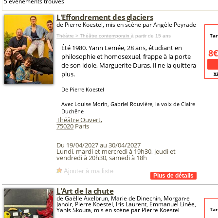
5 événements trouvés
L'Effondrement des glaciers
de Pierre Koestel, mis en scène par Angèle Peyrade
Tar
Théâtre > Théâtre contemporain
à partir de 15 ans
Été 1980. Yann Lemée, 28 ans, étudiant en
8€
philosophie et homosexuel, frappe à la porte
de son idole, Marguerite Duras. Il ne la quittera
plus.
v
De Pierre Koestel
Avec Louise Morin, Gabriel Rouvière, la voix de Claire
Duchêne
Théâtre Ouvert
,
75020
Paris
Du 19/04/2027 au 30/04/2027
Lundi, mardi et mercredi à 19h30, jeudi et
vendredi à 20h30, samedi à 18h
Ajouter à ma liste
L'Art de la chute
de Gaëlle Axelbrun, Marie de Dinechin, Morgan·e
Janoir, Pierre Koestel, Iris Laurent, Emmanuel Linée,
Yanis Skouta, mis en scène par Pierre Koestel
Tar