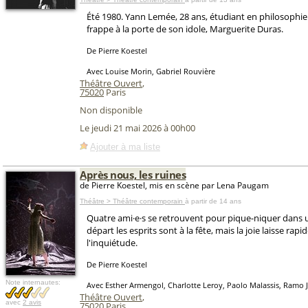
Été 1980. Yann Lemée, 28 ans, étudiant en philosophi
frappe à la porte de son idole, Marguerite Duras.
De Pierre Koestel
Avec Louise Morin, Gabriel Rouvière
Théâtre Ouvert
,
75020
Paris
Non disponible
Le jeudi 21 mai 2026 à 00h00
Ajouter à ma liste
Après nous, les ruines
de Pierre Koestel, mis en scène par Lena Paugam
Théâtre > Théâtre contemporain
à partir de 14 ans
Quatre ami·e·s se retrouvent pour pique-niquer dans 
départ les esprits sont à la fête, mais la joie laisse rap
l'inquiétude.
De Pierre Koestel
Note internautes:
Avec Esther Armengol, Charlotte Leroy, Paolo Malassis, Ramo J
Théâtre Ouvert
,
avec
2 avis
75020
Paris