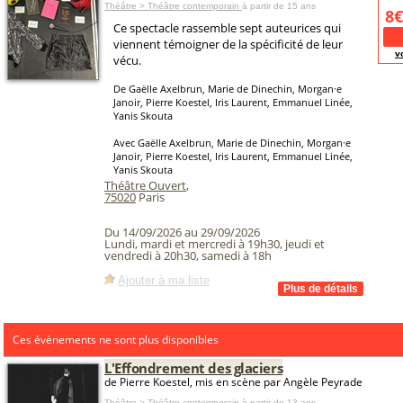
Théâtre > Théâtre contemporain
à partir de 15 ans
8€
Ce spectacle rassemble sept auteurices qui
viennent témoigner de la spécificité de leur
v
vécu.
De Gaëlle Axelbrun, Marie de Dinechin, Morgan·e
Janoir, Pierre Koestel, Iris Laurent, Emmanuel Linée,
Yanis Skouta
Avec Gaëlle Axelbrun, Marie de Dinechin, Morgan·e
Janoir, Pierre Koestel, Iris Laurent, Emmanuel Linée,
Yanis Skouta
Théâtre Ouvert
,
75020
Paris
Du 14/09/2026 au 29/09/2026
Lundi, mardi et mercredi à 19h30, jeudi et
vendredi à 20h30, samedi à 18h
Ajouter à ma liste
Ces évènements ne sont plus disponibles
L'Effondrement des glaciers
de Pierre Koestel, mis en scène par Angèle Peyrade
Théâtre > Théâtre contemporain
à partir de 13 ans