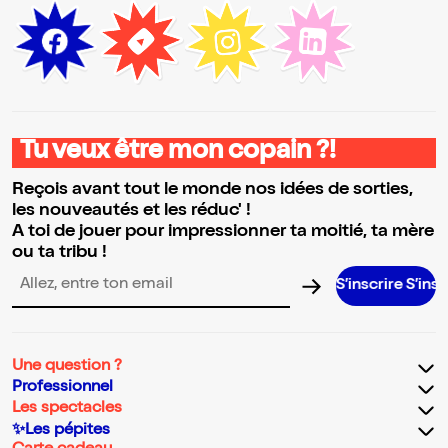
Tu veux être mon copain ?!
Reçois avant tout le monde nos idées de sorties,
les nouveautés et les réduc' !
A toi de jouer pour impressionner ta moitié, ta mère
ou ta tribu !
S’inscrire S’inscrire S’in
Adresse email pour la newsletter
Une question ?
Professionnel
Les spectacles
✨Les pépites