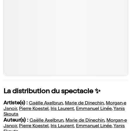
La distribution du spectacle ✨
Artiste(s) :
Gaëlle Axelbrun
,
Marie de Dinechin
,
Morgan·e
Janoir
,
Pierre Koestel
,
Iris Laurent
,
Emmanuel Linée
,
Yanis
Skouta
Auteur(s) :
Gaëlle Axelbrun
,
Marie de Dinechin
,
Morgan·e
Janoir
,
Pierre Koestel
,
Iris Laurent
,
Emmanuel Linée
,
Yanis