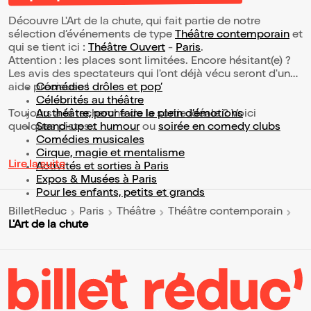
Découvre L'Art de la chute, qui fait partie de notre
sélection d’événements de type
Théâtre contemporain
et
qui se tient ici :
Théâtre Ouvert
-
Paris
.
Attention : les places sont limitées. Encore hésitant(e) ?
Les avis des spectateurs qui l'ont déjà vécu seront d'une
aide précieuse !
Comédies drôles et pop’
Célébrités au théâtre
Toujours à la recherche de la sortie idéale ? Voici
Au théâtre, pour faire le plein d’émotions
quelques pistes :
Stand-up et humour
ou
soirée en comedy clubs
Comédies musicales
Cirque, magie et mentalisme
Lire la suite
Activités et sorties à Paris
Expos & Musées à Paris
Pour les enfants, petits et grands
BilletReduc
Paris
Théâtre
Théâtre contemporain
L'Art de la chute