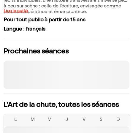
récits individuels, une histoire transversale s'invente peu
à peu sur scène : celle de l'écriture, envisagée comme
Lire la suite
pratique fédératrice et émancipatrice.
Pour tout public à partir de 15 ans
Langue : français
Prochaines séances
L'Art de la chute, toutes les séances
L
M
M
J
V
S
D