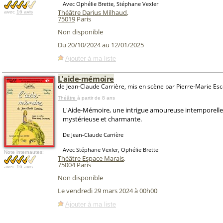
Avec Ophélie Brette, Stéphane Vexler
Théâtre Darius Milhaud
,
avec
16 avis
75019
Paris
Non disponible
Du 20/10/2024 au 12/01/2025
Ajouter à ma liste
L'aide-mémoire
de Jean-Claude Carrière, mis en scène par Pierre-Marie Es
Théâtre
à partir de 8 ans
L'Aide-Mémoire, une intrigue amoureuse intemporelle
mystérieuse et charmante.
De Jean-Claude Carrière
Avec Stéphane Vexler, Ophélie Brette
Note internautes:
Théâtre Espace Marais
,
75004
Paris
avec
16 avis
Non disponible
Le vendredi 29 mars 2024 à 00h00
Ajouter à ma liste