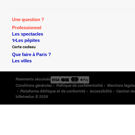
Une question ?
Professionnel
Les spectacles
✨Les pépites
Carte cadeau
Que faire à Paris ?
Les villes
Paiements sécurisés
Conditions générales
Politique de confidentialité
Mentions légale
Plateforme d'éthique et de conformité
Accessibilité
Gestion de
billetreduc ©
2026