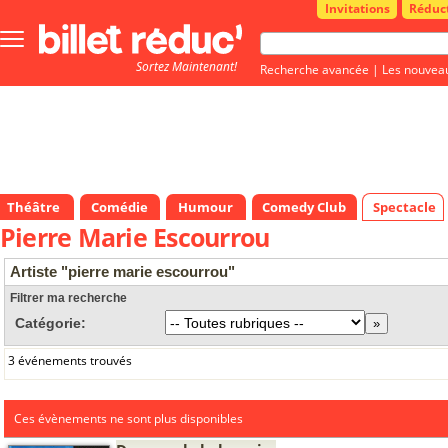
Invitations
Réduc
Bouton
menu
Sortez Maintenant!
principale
Recherche avancée
|
Les nouvea
Théâtre
Comédie
Humour
Comedy Club
Spectacle
Pierre Marie Escourrou
Artiste "pierre marie escourrou"
Filtrer ma recherche
Catégorie:
3 événements trouvés
Ces évènements ne sont plus disponibles