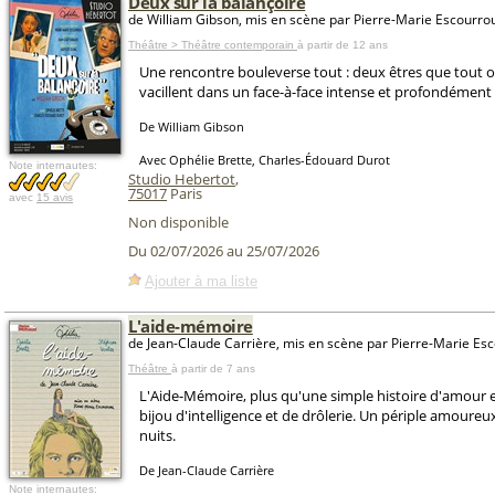
Deux sur la balançoire
de William Gibson, mis en scène par Pierre-Marie Escourro
Théâtre > Théâtre contemporain
à partir de 12 ans
Une rencontre bouleverse tout : deux êtres que tout 
vacillent dans un face-à-face intense et profondémen
De William Gibson
Avec Ophélie Brette, Charles-Édouard Durot
Note internautes:
Studio Hebertot
,
75017
Paris
avec
15 avis
Non disponible
Du 02/07/2026 au 25/07/2026
Ajouter à ma liste
L'aide-mémoire
de Jean-Claude Carrière, mis en scène par Pierre-Marie Es
Théâtre
à partir de 7 ans
L'Aide-Mémoire, plus qu'une simple histoire d'amour e
bijou d'intelligence et de drôlerie. Un périple amoureux
nuits.
De Jean-Claude Carrière
Note internautes: