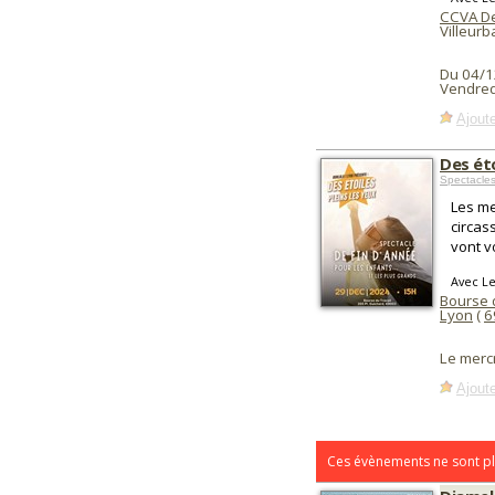
CCVA De
Villeur
Du 04/1
Vendred
Ajoute
Des éto
Spectacle
Les me
circas
vont v
Avec Le
Bourse 
Lyon
(
6
Le merc
Ajoute
Ces évènements ne sont pl