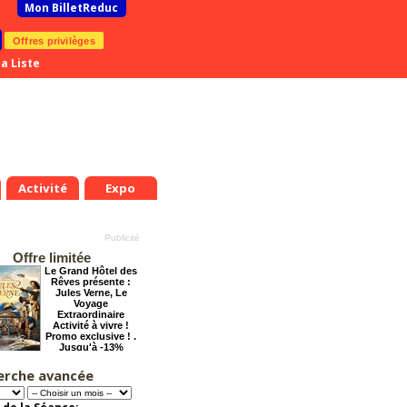
Mon BilletReduc
Offres privilèges
a Liste
Activité
Expo
Offre limitée
Le Grand Hôtel des
Rêves présente :
Jules Verne, Le
Voyage
Extraordinaire
Activité à vivre !
Promo exclusive ! .
Jusqu'à -13%
.
Mer.
Jeu.
Ven.
Sam.
Dim.
Lun.
Mar.
Mer.
Jeu.
8
19
20
21
22
23
24
25
26
27
erche avancée
Chéri on se dit tout
t
Août
Août
Août
Août
Août
Août
Août
Août
Août
!
Offre
exceptionnelle.