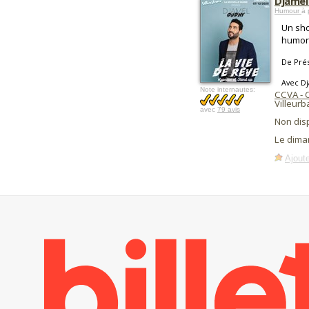
Djamel
Humour
à 
Un sho
humori
De Prés
Avec D
Note internautes:
CCVA - C
Villeur
avec
79 avis
Non dis
Le dima
Ajoute