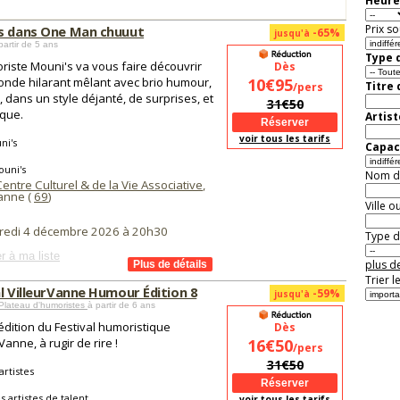
Heure
Prix so
s dans One Man chuuut
-65%
jusqu'à
partir de 5 ans
Type d
riste Mouni's va vous faire découvrir
Dès
nde hilarant mêlant avec brio humour,
10€95
Titre
/pers
 dans un style déjanté, de surprises, et
31€50
que.
Artist
voir tous les tarifs
ni's
Capaci
ouni's
Nom de 
entre Culturel & de la Vie Associative
,
banne (
69
)
Ville o
redi 4 décembre 2026 à 20h30
Type de
r à ma liste
plus de
Trier l
l VilleurVanne Humour Édition 8
-59%
jusqu'à
Plateau d'humoristes
à partir de 6 ans
dition du Festival humoristique
Dès
Vanne, à rugir de rire !
16€50
/pers
31€50
artistes
s artistes de talent
voir tous les tarifs