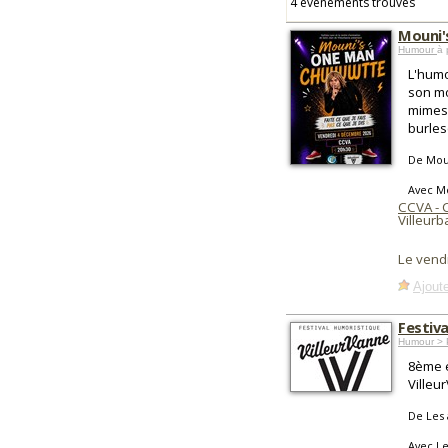
4 événements trouvés
Mouni'
Humour
à 
L'humo
son mo
mimes,
burles
De Mou
Avec M
CCVA - C
Villeur
Le vend
Ajoute
Festiva
Humour > 
8ème é
Villeur
De Les 
Avec Le