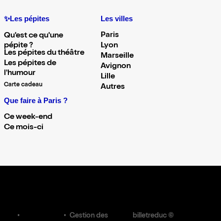
✨Les pépites
Les villes
Paris
Qu'est ce qu'une
pépite ?
Lyon
Les pépites du théâtre
Marseille
Les pépites de
Avignon
l'humour
Lille
Carte cadeau
Autres
Que faire à Paris ?
Ce week-end
Ce mois-ci
Gestion des
billetreduc ©