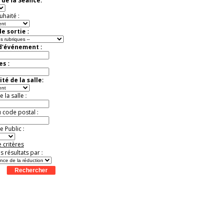
 de la Séance:
Jusqu'à -57%
uhaité :
e sortie :
 d'événement :
es :
té de la salle:
la salle :
u code postal :
 Public :
 critères
es résultats par :