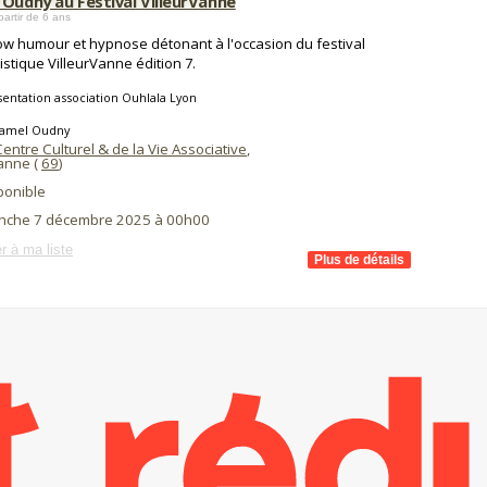
 Oudny au Festival VilleurVanne
partir de 6 ans
w humour et hypnose détonant à l'occasion du festival
stique VilleurVanne édition 7.
entation association Ouhlala Lyon
jamel Oudny
entre Culturel & de la Vie Associative
,
banne (
69
)
ponible
nche 7 décembre 2025 à 00h00
r à ma liste