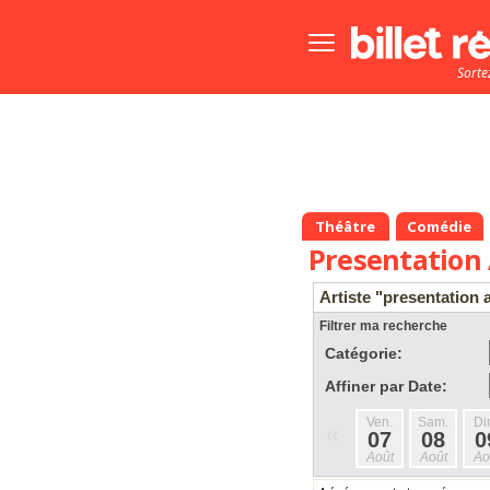
Bouton
menu
Sorte
principale
Théâtre
Comédie
Presentation 
Artiste "presentation 
Filtrer ma recherche
Catégorie:
Affiner par Date:
Ven.
Sam.
Di
«
07
08
0
Août
Août
Ao