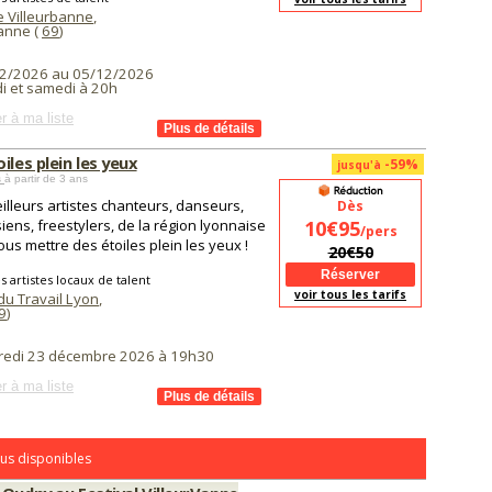
 Villeurbanne
,
banne (
69
)
2/2026 au 05/12/2026
i et samedi à 20h
r à ma liste
iles plein les yeux
-59%
jusqu'à
s
à partir de 3 ans
illeurs artistes chanteurs, danseurs,
Dès
siens, freestylers, de la région lyonnaise
10€95
/pers
ous mettre des étoiles plein les yeux !
20€50
s artistes locaux de talent
voir tous les tarifs
du Travail Lyon
,
9
)
redi 23 décembre 2026 à 19h30
r à ma liste
us disponibles