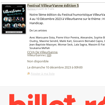
Festival VilleurVanne édition 5
Humour
à partir de 5 ans
Notre 5ème édition du Festival humoristique VilleurVa
4 au 10 Décembre 2023 à Villeurbanne sur le thème : 
Handicap.
De Les artistes
Avec Marouane Sista, Pierre-Vitor Pereira, Alexandre, Sophie B
Oudny, Maxime Sendré, Malik Kart, Giovanni Bernabé Capra, 
Jean-Baptiste Mazoyer, Momar Seck, Lala Sagna, Wassim El Fa
Soukaina Meflah
CCVA De Villeurbanne
,
Villeurbanne (
69
)
Non disponible
Le dimanche 10 décembre 2023 à 00h00
Ajouter à ma liste