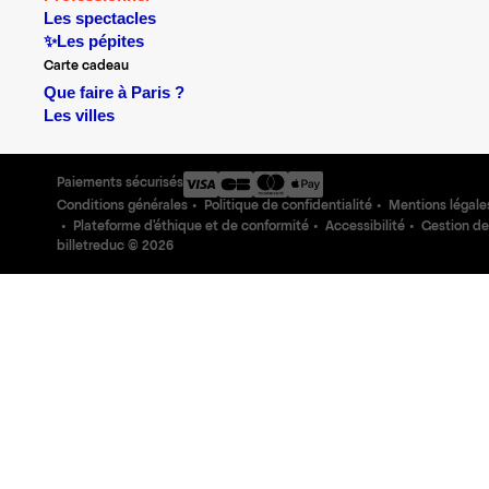
Les spectacles
✨Les pépites
Carte cadeau
Que faire à Paris ?
Les villes
Paiements sécurisés
Conditions générales
Politique de confidentialité
Mentions légale
Plateforme d'éthique et de conformité
Accessibilité
Gestion de
billetreduc ©
2026