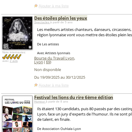
Ajouter à ma liste
Des étoiles plein les yeux
Spectacles
à partir de 5 ans
Les meilleurs artistes chanteurs, danseurs, circassiens, 
région lyonnaise vont vous mettre des étoiles plein les
De Les artistes
Note internautes:
Avec Artistes lyonnais
Bourse du Travail Lyon
,
avec
2 avis
Lyon
(
69
)
Non disponible
Du 19/09/2025 au 30/12/2025
Ajouter à ma liste
Festival les lions du rire 6ème édition
Humour
à partir de 8 ans
Ils étaient 130 candidats, puis 80 passés par des casting
Lyon, face un jury d'experts de l'humour. Ils ne sont pl
de talent, en finale.
De Association Ouhlala Lyon