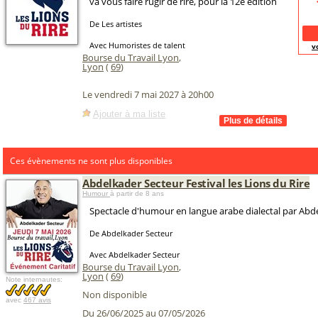
va vous faire rugir de rire, pour la 12e édition
De Les artistes
Avec Humoristes de talent
v
Bourse du Travail Lyon
,
Lyon
(
69
)
Le vendredi 7 mai 2027 à 20h00
Ajouter à ma liste
Ces évènements ne sont plus disponibles
Abdelkader Secteur Festival les Lions du Rire
Humour
à partir de 8 ans
Spectacle d'humour en langue arabe dialectal par Abd
De Abdelkader Secteur
Avec Abdelkader Secteur
Bourse du Travail Lyon
,
Lyon
(
69
)
Note internautes:
Non disponible
avec
467 avis
Du 26/06/2025 au 07/05/2026