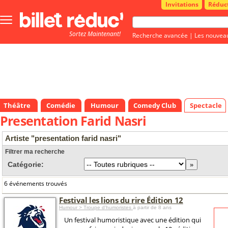
Invitations
Réduc
Bouton
menu
Sortez Maintenant!
principale
Recherche avancée
|
Les nouvea
Théâtre
Comédie
Humour
Comedy Club
Spectacle
Presentation Farid Nasri
Artiste "presentation farid nasri"
Filtrer ma recherche
Catégorie:
6 événements trouvés
Festival les lions du rire Édition 12
Humour > Troupe d'humoristes
à partir de 8 ans
Un festival humoristique avec une édition qui