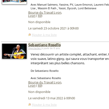
Avec Manuel Salmero, Yassine, PV, Laure Emonot, Laurent Febva
Lise , Wassim El Fath , Yassir, Dycosh, Lord Betterave
Bourse du Travail Lyon
,
Lyon
(
69
)
Non disponible
Le samedi 23 octobre 2021 à 00h00
Ajouter à ma liste
Sebastiano Rosello
Spectacles
à partir de 6 ans
Venez découvrir un artiste complet, attachant, entier, 
voix suave, latino-gipsy, qui saura vous transporter e
interprétant ses plus belles chansons.
De Sebastiano Rosello
Avec Sebastiano Rosello
Bourse du Travail Lyon
,
Lyon
(
69
)
Non disponible
Le vendredi 13 mai 2022 à 00h00
Ajouter à ma liste