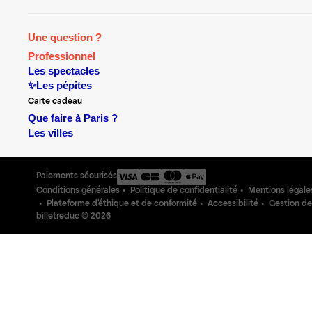
Une question ?
Professionnel
Les spectacles
✨Les pépites
Carte cadeau
Que faire à Paris ?
Les villes
Paiements sécurisés
Conditions générales
Politique de confidentialité
Mentions légale
Plateforme d'éthique et de conformité
Accessibilité
Gestion de
billetreduc ©
2026