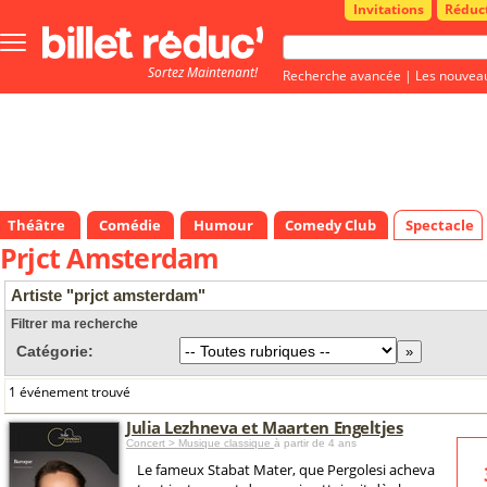
Invitations
Réduc
Bouton
menu
Sortez Maintenant!
principale
Recherche avancée
|
Les nouvea
Théâtre
Comédie
Humour
Comedy Club
Spectacle
Prjct Amsterdam
Artiste "prjct amsterdam"
Filtrer ma recherche
Catégorie:
1 événement trouvé
Julia Lezhneva et Maarten Engeltjes
Concert > Musique classique
à partir de 4 ans
Le fameux Stabat Mater, que Pergolesi acheva