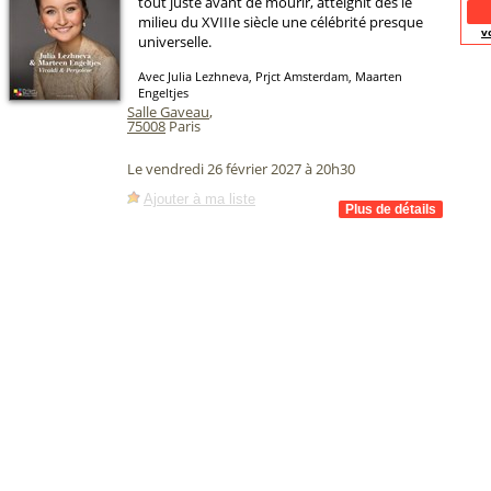
tout juste avant de mourir, atteignit dès le
milieu du XVIIIe siècle une célébrité presque
v
universelle.
Avec Julia Lezhneva, Prjct Amsterdam, Maarten
Engeltjes
Salle Gaveau
,
75008
Paris
Le vendredi 26 février 2027 à 20h30
Ajouter à ma liste