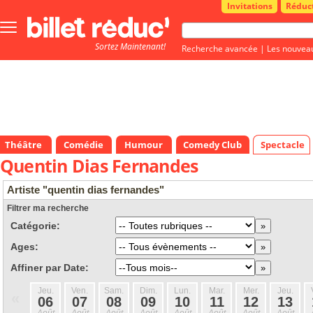
Invitations
Réduc
Bouton
menu
Sortez Maintenant!
principale
Recherche avancée
|
Les nouvea
Théâtre
Comédie
Humour
Comedy Club
Spectacle
Quentin Dias Fernandes
Artiste "quentin dias fernandes"
Filtrer ma recherche
Catégorie:
Ages:
Affiner par Date:
Jeu.
Ven.
Sam.
Dim.
Lun.
Mar.
Mer.
Jeu.
«
06
07
08
09
10
11
12
13