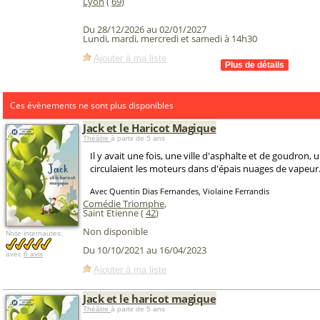
Lyon
(
69
)
Du 28/12/2026 au 02/01/2027
Lundi, mardi, mercredi et samedi à 14h30
Ajouter à ma liste
Ces évènements ne sont plus disponibles
Jack et le Haricot Magique
Théâtre
à partir de 5 ans
Il y avait une fois, une ville d'asphalte et de goudron, u
circulaient les moteurs dans d'épais nuages de vapeur.
Avec Quentin Dias Fernandes, Violaine Ferrandis
Comédie Triomphe
,
Saint Etienne (
42
)
Non disponible
Note internautes:
Du 10/10/2021 au 16/04/2023
avec
6 avis
Ajouter à ma liste
Jack et le haricot magique
Théâtre
à partir de 5 ans