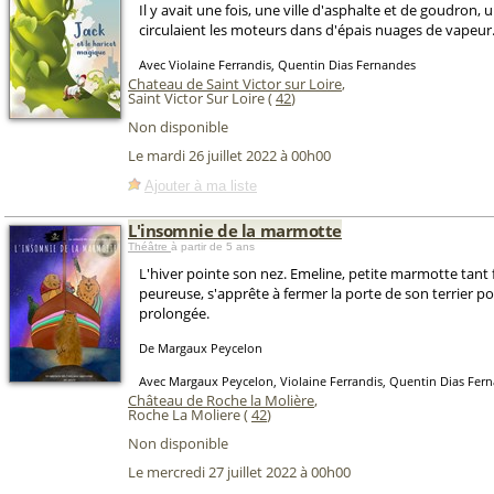
Il y avait une fois, une ville d'asphalte et de goudron, u
circulaient les moteurs dans d'épais nuages de vapeur
Avec Violaine Ferrandis, Quentin Dias Fernandes
Chateau de Saint Victor sur Loire
,
Saint Victor Sur Loire (
42
)
Non disponible
Le mardi 26 juillet 2022 à 00h00
Ajouter à ma liste
L'insomnie de la marmotte
Théâtre
à partir de 5 ans
L'hiver pointe son nez. Emeline, petite marmotte tant 
peureuse, s'apprête à fermer la porte de son terrier po
prolongée.
De Margaux Peycelon
Avec Margaux Peycelon, Violaine Ferrandis, Quentin Dias Fer
Château de Roche la Molière
,
Roche La Moliere (
42
)
Non disponible
Le mercredi 27 juillet 2022 à 00h00