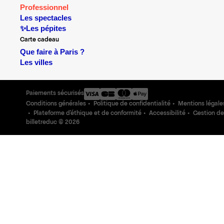
Professionnel
Les spectacles
✨Les pépites
Carte cadeau
Que faire à Paris ?
Les villes
Paiements sécurisés
Conditions générales
Politique de confidentialité
Mentions légale
Plateforme d'éthique et de conformité
Accessibilité
Gestion de
billetreduc ©
2026