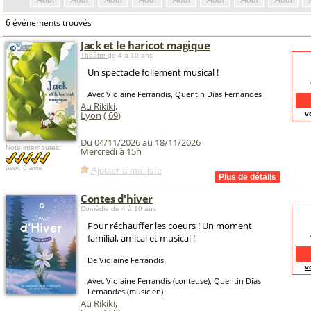
Août
Août
Août
Août
Août
Août
Août
Août
6 événements trouvés
Jack et le haricot magique
Théâtre
de 4 à 10 ans
Un spectacle follement musical !
Avec Violaine Ferrandis, Quentin Dias Fernandes
Au Rikiki
,
v
Lyon
(
69
)
Du 04/11/2026 au 18/11/2026
Note internautes:
Mercredi à 15h
avec
6 avis
Ajouter à ma liste
Contes d'hiver
Comédie
de 4 à 10 ans
Pour réchauffer les coeurs ! Un moment
familial, amical et musical !
De Violaine Ferrandis
v
Avec Violaine Ferrandis (conteuse), Quentin Dias
Fernandes (musicien)
Au Rikiki
,