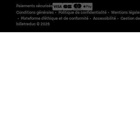
Paiements sécurisés
Conditions générales
Politique de confidentialité
Mentions légale
Plateforme d'éthique et de conformité
Accessibilité
Gestion de
billetreduc ©
2026