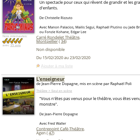
Un spectacle pour ceux qui rêvent de grandir et les g
d'enfants.
De Christelle Rizzuto
Avec Manon Palacios, Mailis Segui, Raphaël Plutino ou Jade B
ou Fonzie Kohane, Edgar Lee
Note internautes:
Carré Rondelet Théâtre
,
Montpellier
(
34
)
avec
35 avis
Non disponible
Du 15/02/2020 au 23/02/2020
Ajouter à ma liste
L'enseigneur
de Jean-Pierre Dopagne, mis en scène par Raphaël Poli
Théâtre > Seul en scène
"Vous n'êtes pas venus pour le théâtre, vous êtes venu
monstre".
De Jean-Pierre Dopagne
Avec Fred Waller
Contrepoint Café-Théâtre
,
Agen (
47
)