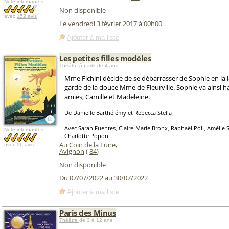
Note internautes:
Non disponible
avec
152 avis
Le vendredi 3 février 2017 à 00h00
Ajouter à ma liste
Les petites filles modèles
Théâtre
à partir de 4 ans
Mme Fichini décide de se débarrasser de Sophie en la la
garde de la douce Mme de Fleurville. Sophie va ainsi h
amies, Camille et Madeleine.
De Danielle Barthélémy et Rebecca Stella
Avec Sarah Fuentes, Claire-Marie Bronx, Raphaël Poli, Amélie
Note internautes:
Charlotte Popon
Au Coin de la Lune
,
avec
96 avis
Avignon
(
84
)
Non disponible
Du 07/07/2022 au 30/07/2022
Ajouter à ma liste
Paris des Minus
Théâtre
de 3 à 12 ans