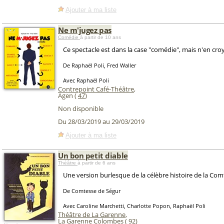
Ajouter à ma liste
Ne m'jugez pas
Comédie
à partir de 10 ans
Ce spectacle est dans la case "comédie", mais n'en croy
De Raphaël Poli, Fred Waller
Avec Raphaël Poli
Contrepoint Café-Théâtre
,
Agen (
47
)
Non disponible
Du 28/03/2019 au 29/03/2019
Ajouter à ma liste
Un bon petit diable
Théâtre
à partir de 6 ans
Une version burlesque de la célèbre histoire de la Com
De Comtesse de Ségur
Avec Caroline Marchetti, Charlotte Popon, Raphaël Poli
Théâtre de La Garenne
,
La Garenne Colombes (
92
)