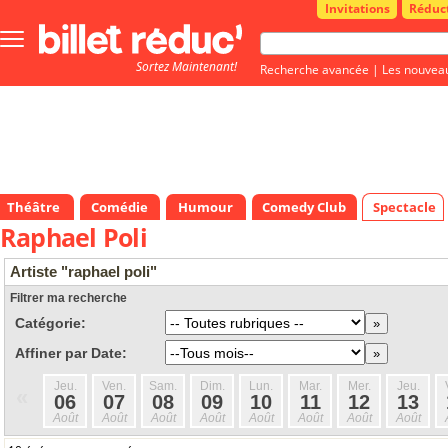
Invitations
Réduc
Bouton
menu
Sortez Maintenant!
principale
Recherche avancée
|
Les nouvea
Théâtre
Comédie
Humour
Comedy Club
Spectacle
Raphael Poli
Artiste "raphael poli"
Filtrer ma recherche
Catégorie:
Affiner par Date:
Jeu.
Ven.
Sam.
Dim.
Lun.
Mar.
Mer.
Jeu.
«
06
07
08
09
10
11
12
13
Août
Août
Août
Août
Août
Août
Août
Août