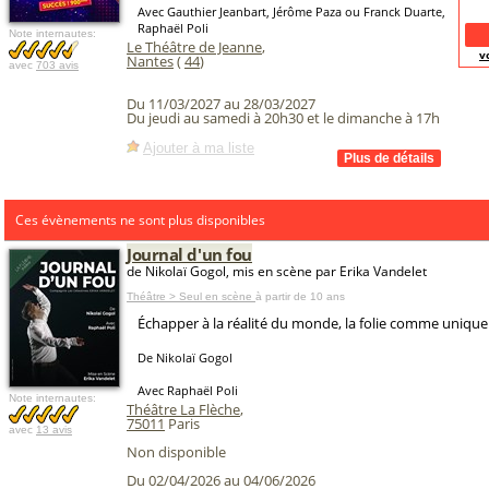
Avec Gauthier Jeanbart, Jérôme Paza ou Franck Duarte,
Raphaël Poli
Note internautes:
Le Théâtre de Jeanne
,
v
Nantes
(
44
)
avec
703 avis
Du 11/03/2027 au 28/03/2027
Du jeudi au samedi à 20h30 et le dimanche à 17h
Ajouter à ma liste
Ces évènements ne sont plus disponibles
Journal d'un fou
de Nikolaï Gogol, mis en scène par Erika Vandelet
Théâtre > Seul en scène
à partir de 10 ans
Échapper à la réalité du monde, la folie comme unique l
De Nikolaï Gogol
Avec Raphaël Poli
Note internautes:
Théâtre La Flèche
,
75011
Paris
avec
13 avis
Non disponible
Du 02/04/2026 au 04/06/2026