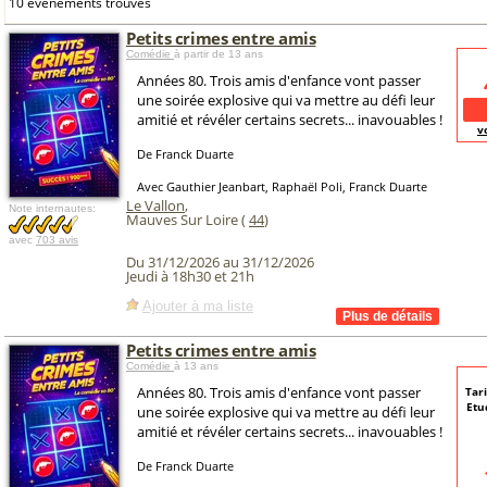
10 événements trouvés
Petits crimes entre amis
Comédie
à partir de 13 ans
Années 80. Trois amis d'enfance vont passer
une soirée explosive qui va mettre au défi leur
amitié et révéler certains secrets... inavouables !
v
De Franck Duarte
Avec Gauthier Jeanbart, Raphaël Poli, Franck Duarte
Le Vallon
,
Note internautes:
Mauves Sur Loire (
44
)
avec
703 avis
Du 31/12/2026 au 31/12/2026
Jeudi à 18h30 et 21h
Ajouter à ma liste
Petits crimes entre amis
Comédie
à 13 ans
Années 80. Trois amis d'enfance vont passer
Tari
Etu
une soirée explosive qui va mettre au défi leur
amitié et révéler certains secrets... inavouables !
De Franck Duarte