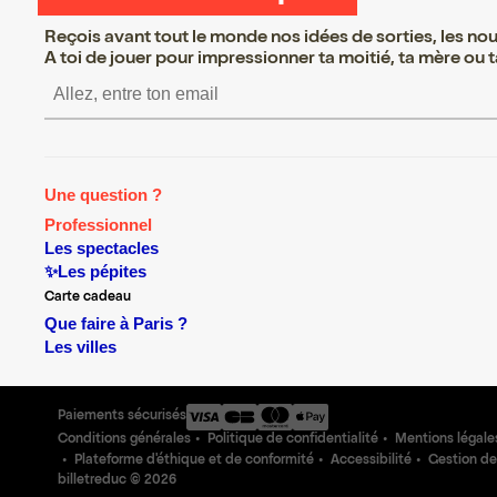
Reçois avant tout le monde nos idées de sorties, les nouv
A toi de jouer pour impressionner ta moitié, ta mère ou ta
S’inscrire S’inscrire S’inscr
Une question ?
Professionnel
Les spectacles
✨Les pépites
Carte cadeau
Que faire à Paris ?
Les villes
Paiements sécurisés
Conditions générales
Politique de confidentialité
Mentions légale
Plateforme d'éthique et de conformité
Accessibilité
Gestion de
billetreduc ©
2026