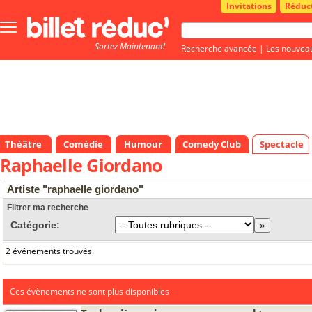
Invitations
Réduc
Bouton
menu
Sortez Maintenant!
principale
Recherche avancée
|
Les nouvea
Théâtre
Comédie
Humour
Comedy Club
Spectacle
Raphaelle Giordano
Artiste "raphaelle giordano"
Filtrer ma recherche
Catégorie:
2 événements trouvés
Ces évènements ne sont plus disponibles