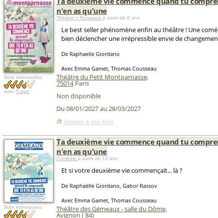
Ta deuxième vie commence quand tu compre
n'en as qu'une
Théâtre > Romance
à partir de 8 ans
Le best seller phénomène enfin au théâtre ! Une coméd
bien déclencher une irrépressible envie de changement
De Raphaelle Giordano
Avec Emma Gamet, Thomas Cousseau
Théâtre du Petit Montparnasse
,
Note internautes:
75014
Paris
avec
5 avis
Non disponible
Du 08/01/2027 au 28/03/2027
Ajouter à ma liste
Ta deuxième vie commence quand tu compre
n'en as qu'une
Comédie
à partir de 12 ans
Et si votre deuxième vie commençait... là ?
De Raphaëlle Giordano, Gabor Rassov
Avec Emma Gamet, Thomas Cousseau
Note internautes:
Théâtre des Gémeaux - salle du Dôme
,
Avignon
(
84
)