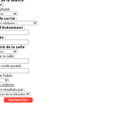
 de la Séance:
Jusqu'à -37%
uhaité :
e sortie :
 d'événement :
es :
té de la salle:
la salle :
u code postal :
 Public :
 critères
es résultats par :