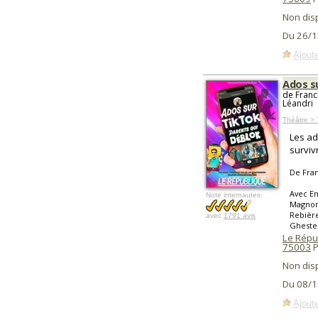
Non dis
Du 26/1
Ajoute
Ados s
de Franc
Léandri
Théâtre >
Les ad
surviv
De Fran
Avec En
Note internautes:
Magnoni
Rebière
avec
1791 avis
Gheste
Le Répub
75003
P
Non dis
Du 08/1
Ajoute