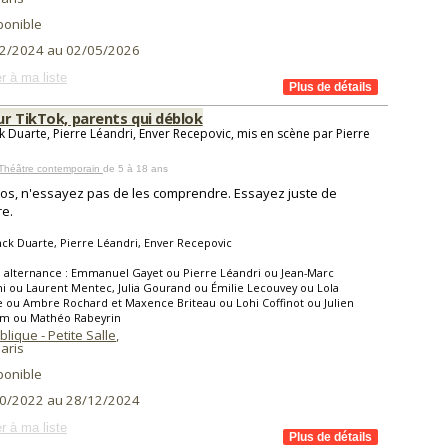
ponible
2/2024 au 02/05/2026
r à ma liste
ur TikTok, parents qui déblok
k Duarte, Pierre Léandri, Enver Recepovic, mis en scène par Pierre
 Théâtre contemporain
de 5 à 18 ans
os, n'essayez pas de les comprendre. Essayez juste de
re.
ck Duarte, Pierre Léandri, Enver Recepovic
 alternance : Emmanuel Gayet ou Pierre Léandri ou Jean-Marc
 ou Laurent Mentec, Julia Gourand ou Émilie Lecouvey ou Lola
 ou Ambre Rochard et Maxence Briteau ou Lohi Coffinot ou Julien
m ou Mathéo Rabeyrin
lique - Petite Salle
,
aris
ponible
0/2022 au 28/12/2024
r à ma liste