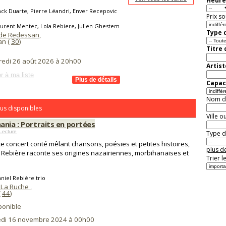
Heure
ck Duarte, Pierre Léandri, Enver Recepovic
Prix so
urent Mentec, Lola Rebiere, Julien Ghestem
Type d
de Redessan
,
an (
30
)
Titre
redi 26 août 2026 à 20h00
Artist
r à ma liste
Capaci
Nom de 
us disponibles
Ville o
ania : Portraits en portées
Lecture
Type de
e concert conté mêlant chansons, poésies et petites histoires,
plus de
 Rebière raconte ses origines nazairiennes, morbihanaises et
Trier l
niel Rebière trio
 La Ruche
,
(
44
)
ponible
di 16 novembre 2024 à 00h00