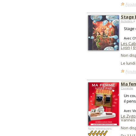
Ajoute
Stage 
Activités
à 
Stage 
Avec C
Les Cab
Lyon
(
6
Non dis
Le lundi
Ajoute
Ma fem
Comédie
Un cou
il pen
Avec Vi
Le Zygo
Vannes 
Non dis
Note internautes:
Du 11/1