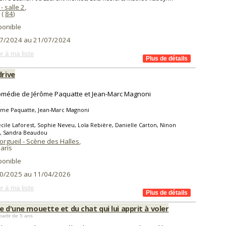
- salle 2
,
(
84
)
ponible
7/2024 au 21/07/2024
r à ma liste
drive
médie de Jérôme Paquatte et Jean-Marc Magnoni
ôme Paquatte, Jean-Marc Magnoni
cile Laforest, Sophie Neveu, Lola Rebière, Danielle Carton, Ninon
u, Sandra Beaudou
orgueil - Scène des Halles
,
aris
ponible
0/2025 au 11/04/2026
r à ma liste
e d'une mouette et du chat qui lui apprit à voler
partir de 5 ans