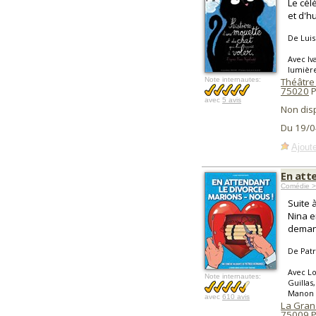
Le cél
et d'h
De Luis
Avec Iv
lumière
Note internautes:
Théâtre
75020
P
avec
5 avis
Non dis
Du 19/0
Ajoute
En atte
Comédie >
Suite 
Nina e
deman
De Pat
Avec Lo
Note internautes:
Guillas
Manon 
avec
610 avis
La Gran
75009
P