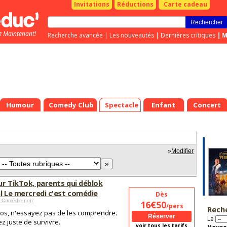
Invitations
Réductions
Carte cadeau
z Maintenant!
Recherche avancée
|
Les nouveautés
|
Dernières critiques
|
M
Humour
Comedy Club
Spectacle
Enfant
Concert
»
Modifier
ur TikTok, parents qui déblok
al Le mercredi c'est comédie
Dès
 Comédie pop'
16€50
/pers
Rech
os, n'essayez pas de les comprendre.
Le
z juste de survivre.
voir tous les tarifs