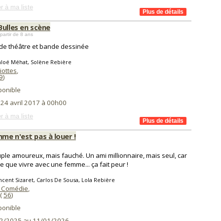
r à ma liste
Bulles en scène
partir de 8 ans
de théâtre et bande dessinée
hloé Méhat, Solène Rebière
iottes
,
9
)
ponible
 24 avril 2017 à 00h00
r à ma liste
me n'est pas à louer !
ple amoureux, mais fauché. Un ami millionnaire, mais seul, car
se que vivre avec une femme... ça fait peur !
ncent Sizaret, Carlos De Sousa, Lola Rebière
 Comédie
,
(
56
)
ponible
2/2025 au 11/01/2026