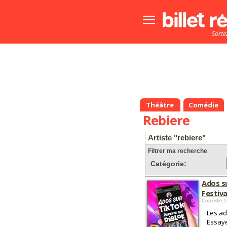
Bouton
menu
Sorte
principale
Théâtre
Comédie
Rebiere
Artiste "rebiere"
Filtrer ma recherche
Catégorie:
Ados s
Festiv
Comédie >
Les ad
Essaye