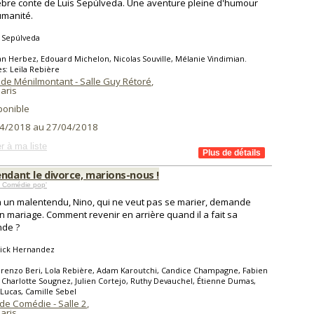
èbre conte de Luis Sepúlveda. Une aventure pleine d'humour
umanité.
 Sepúlveda
an Herbez, Edouard Michelon, Nicolas Souville, Mélanie Vindimian.
s: Leïla Rebière
 de Ménilmontant - Salle Guy Rétoré
,
aris
ponible
4/2018 au 27/04/2018
r à ma liste
ndant le divorce, marions-nous !
 Comédie pop'
à un malentendu, Nino, qui ne veut pas se marier, demande
n mariage. Comment revenir en arrière quand il a fait sa
de ?
rick Hernandez
renzo Beri, Lola Rebière, Adam Karoutchi, Candice Champagne, Fabien
, Charlotte Sougnez, Julien Cortejo, Ruthy Devauchel, Étienne Dumas,
Lucas, Camille Sebel
de Comédie - Salle 2
,
aris