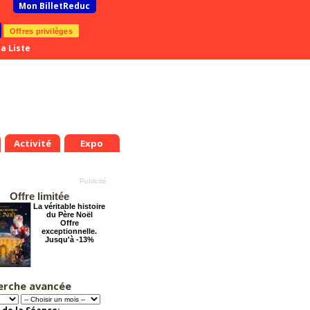
Mon BilletReduc
Offres privilèges
a Liste
Activité
Expo
Offre limitée
La véritable histoire
du Père Noël
Offre
exceptionnelle.
Jusqu'à -13%
erche avancée
Les enfants du
Paradis
Offre
exceptionnelle.