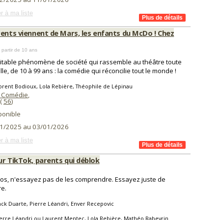
r à ma liste
rents viennent de Mars, les enfants du McDo ! Chez
 partir de 10 ans
itable phénomène de société qui rassemble au théâtre toute
lle, de 10 à 99 ans : la comédie qui réconcilie tout le monde !
orent Bodioux, Lola Rebière, Théophile de Lépinau
 Comédie
,
(
56
)
ponible
1/2025 au 03/01/2026
r à ma liste
ur TikTok, parents qui déblok
os, n'essayez pas de les comprendre. Essayez juste de
re.
ck Duarte, Pierre Léandri, Enver Recepovic
erre Léandri ou Laurent Mentec, Lola Rebière, Mathéo Rabeyrin