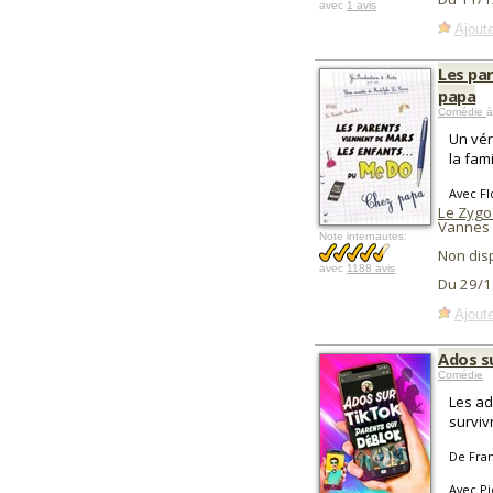
avec
1 avis
Ajoute
Les pa
papa
Comédie
à
Un vér
la fami
Avec Fl
Le Zygo
Vannes 
Note internautes:
Non dis
avec
1188 avis
Du 29/1
Ajoute
Ados s
Comédie
Les ad
surviv
De Fran
Avec Pi