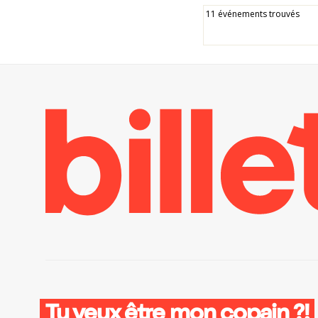
11 événements trouvés
Tu veux être mon copain ?!