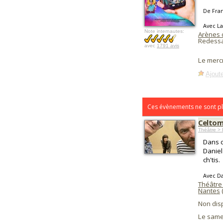
De Fran
Avec La
Note internautes:
Arènes 
Redess
avec
1791 avis
Le merc
Ajoute
Ces évènements ne sont pl
Celtom
Théâtre > 
Dans c
Daniel
ch'tis.
Avec Da
Théâtre
Nantes
Non dis
Le same