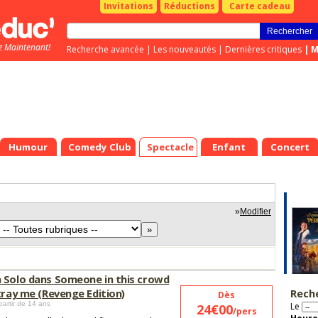
Invitations
Réductions
Carte cadeau
z Maintenant!
Recherche avancée
|
Les nouveautés
|
Dernières critiques
|
M
Humour
Comedy Club
Spectacle
Enfant
Concert
»
Modifier
 Solo dans Someone in this crowd
tray me (Revenge Edition)
Rech
Dès
partir de 14 ans
Le
24€00
/pers