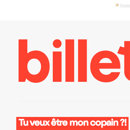
Ajoute
Tu veux être mon copain ?!