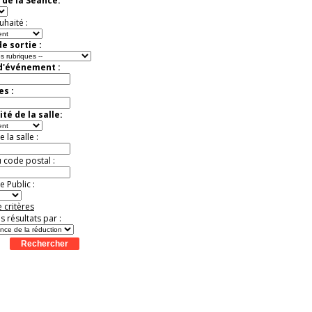
 de la Séance:
Extraordinaire
Activité à vivre !
uhaité :
Promo exclusive ! .
Jusqu'à -13%
e sortie :
 d'événement :
es :
té de la salle:
la salle :
u code postal :
 Public :
 critères
es résultats par :