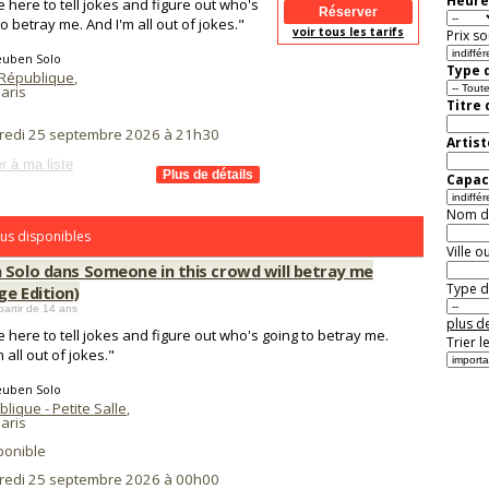
Heure
e here to tell jokes and figure out who's
to betray me. And I'm all out of jokes."
voir tous les tarifs
Prix so
euben Solo
Type d
 République
,
aris
Titre
redi 25 septembre 2026 à 21h30
Artist
r à ma liste
Capaci
Nom de 
us disponibles
Ville o
 Solo dans Someone in this crowd will betray me
Type de
ge Edition)
partir de 14 ans
plus de
e here to tell jokes and figure out who's going to betray me.
Trier l
 all out of jokes."
euben Solo
lique - Petite Salle
,
aris
ponible
redi 25 septembre 2026 à 00h00