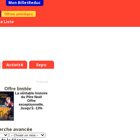
Mon BilletReduc
Offres privilèges
a Liste
Activité
Expo
Offre limitée
La véritable histoire
du Père Noël
Offre
exceptionnelle.
Jusqu'à -13%
erche avancée
Le Grand Hôtel des
Rêves présente :
Jules Verne, Le
Voyage