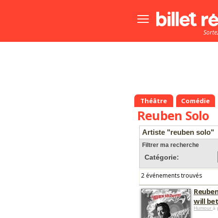
Bouton
menu
Sorte
principale
Théâtre
Comédie
Reuben Solo
Artiste "reuben solo"
Filtrer ma recherche
Catégorie:
2 événements trouvés
Reuben
will be
Humour
à 