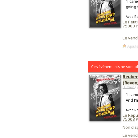
"I cam
going 
Avec R
Le Petit
75003
P
Le vend
Ajoute
Ces évènements ne sont pl
Reuben
(Reven
Humour
à 
"I cam
And I'm
Avec R
Le Répub
75003
P
Non dis
Le vend