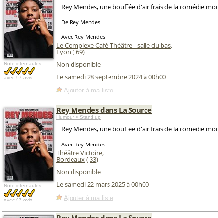
Rey Mendes, une bouffée d'air frais de la comédie mod
De Rey Mendes
Avec Rey Mendes
Le Complexe Café-Théâtre - salle du bas
,
Lyon
(
69
)
Non disponible
Note internautes:
Le samedi 28 septembre 2024 à 00h00
avec
97 avis
Ajouter à ma liste
Rey Mendes dans La Source
Humour > Stand up
Rey Mendes, une bouffée d'air frais de la comédie mo
Avec Rey Mendes
Théâtre Victoire
,
Bordeaux
(
33
)
Non disponible
Le samedi 22 mars 2025 à 00h00
Note internautes:
Ajouter à ma liste
avec
97 avis
Rey Mendes dans La Source