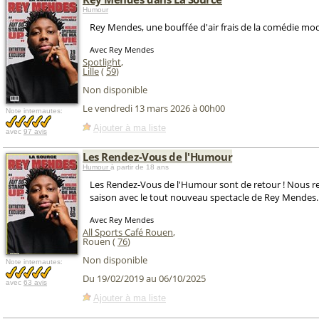
Humour
Rey Mendes, une bouffée d'air frais de la comédie mo
Avec Rey Mendes
Spotlight
,
Lille
(
59
)
Non disponible
Le vendredi 13 mars 2026 à 00h00
Note internautes:
Ajouter à ma liste
avec
97 avis
Les Rendez-Vous de l'Humour
Humour
à partir de 18 ans
Les Rendez-Vous de l'Humour sont de retour ! Nous re
saison avec le tout nouveau spectacle de Rey Mendes.
Avec Rey Mendes
All Sports Café Rouen
,
Rouen (
76
)
Non disponible
Note internautes:
Du 19/02/2019 au 06/10/2025
avec
63 avis
Ajouter à ma liste