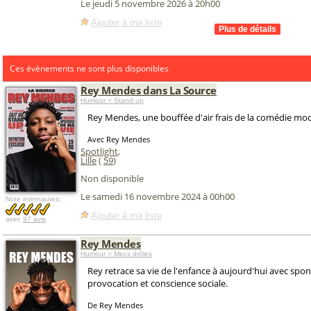
Le jeudi 5 novembre 2026 à 20h00
Ajouter à ma liste
Ces évènements ne sont plus disponibles
Rey Mendes dans La Source
Humour > Stand up
Rey Mendes, une bouffée d'air frais de la comédie mo
Avec Rey Mendes
Spotlight
,
Lille
(
59
)
Non disponible
Le samedi 16 novembre 2024 à 00h00
Note internautes:
Ajouter à ma liste
avec
97 avis
Rey Mendes
Humour > Mecs drôles
Rey retrace sa vie de l'enfance à aujourd'hui avec spon
provocation et conscience sociale.
De Rey Mendes