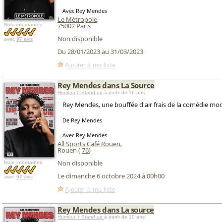
Avec Rey Mendes
Le Métropole
,
75002
Paris
Note internautes:
Non disponible
avec
97 avis
Du 28/01/2023 au 31/03/2023
Ajouter à ma liste
Rey Mendes dans La Source
Humour > Stand up
à partir de 16 ans
Rey Mendes, une bouffée d'air frais de la comédie mo
De Rey Mendes
Avec Rey Mendes
All Sports Café Rouen
,
Rouen (
76
)
Non disponible
Note internautes:
Le dimanche 6 octobre 2024 à 00h00
avec
97 avis
Ajouter à ma liste
Rey Mendes dans La source
Humour > Stand up
à partir de 10 ans