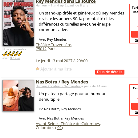
Rey Mendes dans La source
Humour > Stand up
à partir de 8 ans
Tari
RSA
Un stand-up drôle et généreux où Rey Mendes
revisite les années 90, la parentalité et les
différences culturelles avec une énergie
communicative.
Avec Rey Mendes
v
Théâtre Traversière
,
75012
Paris
Note internautes:
avec
97 avis
Le jeudi 13 mai 2027 à 20h00
Ajouter à ma liste
Nas Botra / Rey Mendes
Humour > Plateau d'humoristes
à partir de 14 ans
Tar
Un plateau partagé pour un humour
démultiplié !
De Nas Botra, Rey Mendes
v
Avec Nas Botra, Rey Mendes
Avant-Seine - Théâtre de Colombes
,
Colombes (
92
)