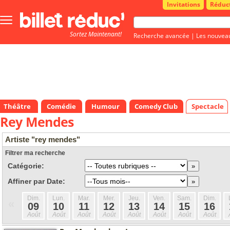
Invitations
Réduc
Bouton
menu
Sortez Maintenant!
principale
Recherche avancée
|
Les nouvea
Théâtre
Comédie
Humour
Comedy Club
Spectacle
Rey Mendes
Artiste "rey mendes"
Filtrer ma recherche
Catégorie:
Affiner par Date:
Dim.
Lun.
Mar.
Mer.
Jeu.
Ven.
Sam.
Dim.
«
09
10
11
12
13
14
15
16
Août
Août
Août
Août
Août
Août
Août
Août