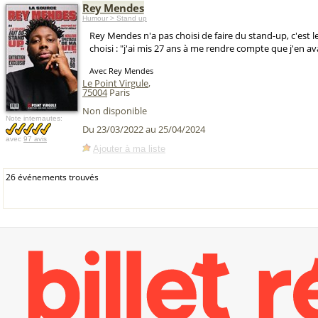
Rey Mendes
Humour > Stand up
Rey Mendes n'a pas choisi de faire du stand-up, c'est le
choisi : "j'ai mis 27 ans à me rendre compte que j'en ava
Avec Rey Mendes
Le Point Virgule
,
75004
Paris
Non disponible
Note internautes:
Du 23/03/2022 au 25/04/2024
avec
97 avis
Ajouter à ma liste
26 événements trouvés