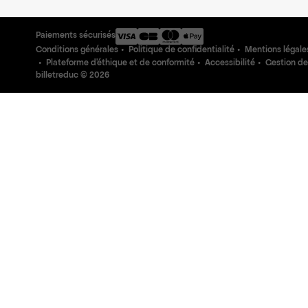
Paiements sécurisés
Conditions générales
Politique de confidentialité
Mentions légale
Plateforme d'éthique et de conformité
Accessibilité
Gestion de
billetreduc ©
2026