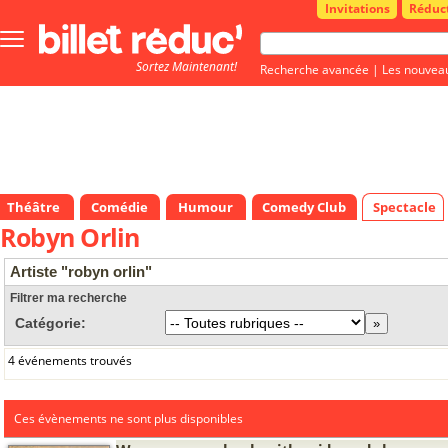
Invitations
Réduc
Bouton
menu
Sortez Maintenant!
principale
Recherche avancée
|
Les nouvea
Théâtre
Comédie
Humour
Comedy Club
Spectacle
Robyn Orlin
Artiste "robyn orlin"
Filtrer ma recherche
Catégorie:
4 événements trouvés
Ces évènements ne sont plus disponibles