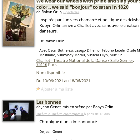
We wear our wheels with pride and slap your 
color... we said "bonjour" to satan in 1820
de Robyn Orlin,
Spectacles
Inspirée par l'univers chamarré et politique des ricks
Robyn Orlin arrive à Chaillot avec sa nouvelle création
danseurs.
De Robyn Orlin
Avec Oscar Buthelezi, Lesego Dihemo, Teboho Letele, Otsile 
Mashiane, Sunnyboy Motau, Sussera Olyn, Muzi Shili
Chaillot - Théâtre National de la Danse / Salle Gémier
,
75116
Paris
Non disponible
Du 10/06/2021 au 18/06/2021
Ajouter à ma liste
Les bonnes
de Jean Genet, mis en scène par Robyn Orlin
Théâtre > Théâtre contemporain
à partir de 13 ans
Chronique d'un crime annoncé
De Jean Genet