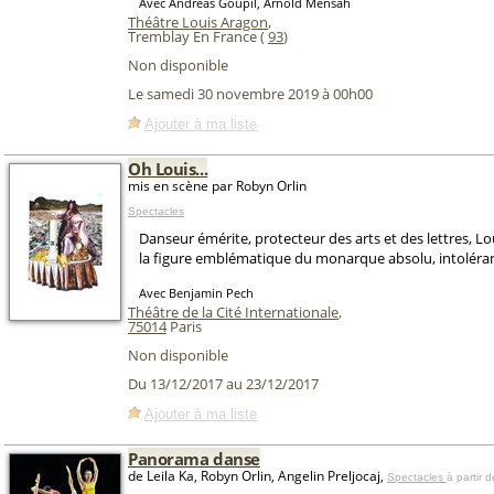
Avec Andréas Goupil, Arnold Mensah
Théâtre Louis Aragon
,
Tremblay En France (
93
)
Non disponible
Le samedi 30 novembre 2019 à 00h00
Ajouter à ma liste
Oh Louis...
mis en scène par Robyn Orlin
Spectacles
Danseur émérite, protecteur des arts et des lettres, Lou
la figure emblématique du monarque absolu, intolérant
Avec Benjamin Pech
Théâtre de la Cité Internationale
,
75014
Paris
Non disponible
Du 13/12/2017 au 23/12/2017
Ajouter à ma liste
Panorama danse
de Leila Ka, Robyn Orlin, Angelin Preljocaj,
Spectacles
à partir 