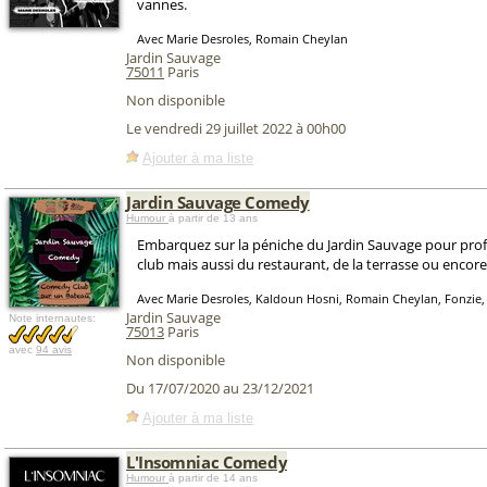
vannes.
Avec Marie Desroles, Romain Cheylan
Jardin Sauvage
75011
Paris
Non disponible
Le vendredi 29 juillet 2022 à 00h00
Ajouter à ma liste
Jardin Sauvage Comedy
Humour
à partir de 13 ans
Embarquez sur la péniche du Jardin Sauvage pour pro
club mais aussi du restaurant, de la terrasse ou encore 
Avec Marie Desroles, Kaldoun Hosni, Romain Cheylan, Fonzie, 
Jardin Sauvage
Note internautes:
75013
Paris
avec
94 avis
Non disponible
Du 17/07/2020 au 23/12/2021
Ajouter à ma liste
L'Insomniac Comedy
Humour
à partir de 14 ans