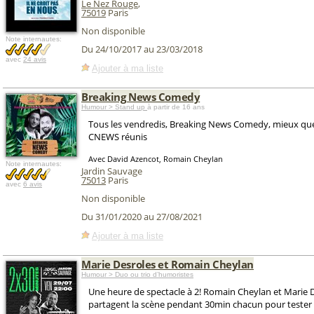
Le Nez Rouge
,
75019
Paris
Non disponible
Note internautes:
Du 24/10/2017 au 23/03/2018
avec
24 avis
Ajouter à ma liste
Breaking News Comedy
Humour > Stand up
à partir de 16 ans
Tous les vendredis, Breaking News Comedy, mieux qu
CNEWS réunis
Avec David Azencot, Romain Cheylan
Note internautes:
Jardin Sauvage
75013
Paris
avec
6 avis
Non disponible
Du 31/01/2020 au 27/08/2021
Ajouter à ma liste
Marie Desroles et Romain Cheylan
Humour > Duo ou trio d’humoristes
Une heure de spectacle à 2! Romain Cheylan et Marie 
partagent la scène pendant 30min chacun pour tester 