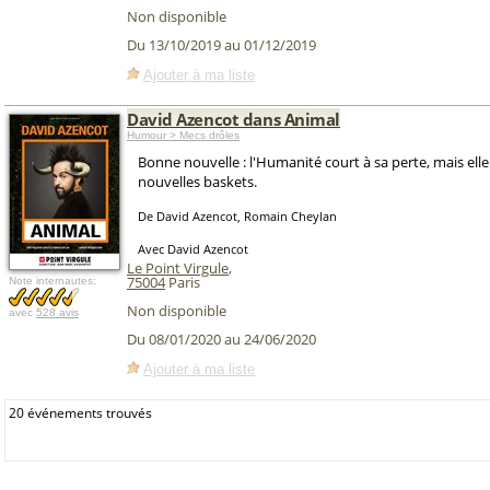
Non disponible
Du 13/10/2019 au 01/12/2019
Ajouter à ma liste
David Azencot dans Animal
Humour > Mecs drôles
Bonne nouvelle : l'Humanité court à sa perte, mais elle
nouvelles baskets.
De David Azencot, Romain Cheylan
Avec David Azencot
Le Point Virgule
,
75004
Paris
Note internautes:
Non disponible
avec
528 avis
Du 08/01/2020 au 24/06/2020
Ajouter à ma liste
20 événements trouvés