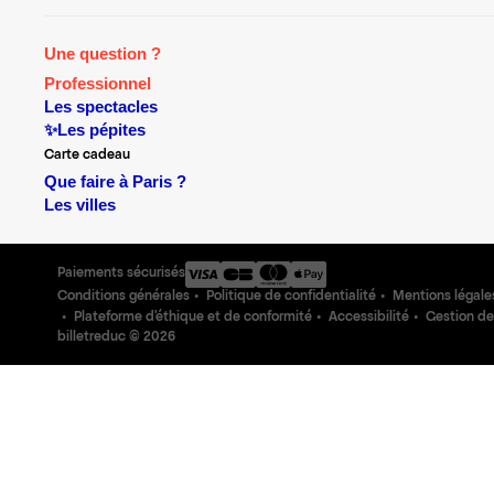
Une question ?
Professionnel
Les spectacles
✨Les pépites
Carte cadeau
Que faire à Paris ?
Les villes
Paiements sécurisés
Conditions générales
Politique de confidentialité
Mentions légale
Plateforme d'éthique et de conformité
Accessibilité
Gestion de
billetreduc ©
2026