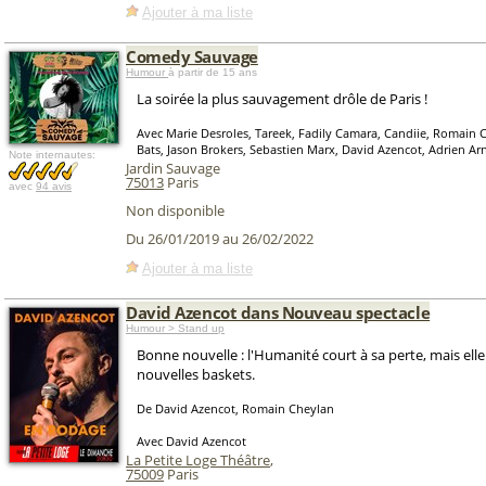
Ajouter à ma liste
Comedy Sauvage
Humour
à partir de 15 ans
La soirée la plus sauvagement drôle de Paris !
Avec Marie Desroles, Tareek, Fadily Camara, Candiie, Romain 
Bats, Jason Brokers, Sebastien Marx, David Azencot, Adrien A
Note internautes:
Jardin Sauvage
75013
Paris
avec
94 avis
Non disponible
Du 26/01/2019 au 26/02/2022
Ajouter à ma liste
David Azencot dans Nouveau spectacle
Humour > Stand up
Bonne nouvelle : l'Humanité court à sa perte, mais elle
nouvelles baskets.
De David Azencot, Romain Cheylan
Avec David Azencot
La Petite Loge Théâtre
,
75009
Paris