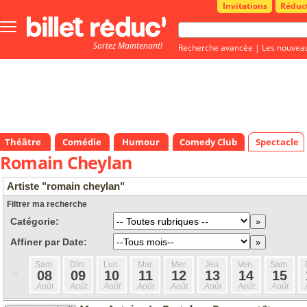
Invitations
Réduc
Bouton
menu
Sortez Maintenant!
principale
Recherche avancée
|
Les nouvea
Théâtre
Comédie
Humour
Comedy Club
Spectacle
Romain Cheylan
Artiste "romain cheylan"
Filtrer ma recherche
Catégorie:
Affiner par Date:
Sam.
Dim.
Lun.
Mar.
Mer.
Jeu.
Ven.
Sam.
«
08
09
10
11
12
13
14
15
Août
Août
Août
Août
Août
Août
Août
Août