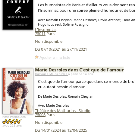
Les humoristes de Paris et d'ailleurs vous donnent re
l'Insomniac pour une soirée pleine d'humour et de b
Avec Romain Cheylan, Marie Desroles, David Azencot, Flora A
Hugo tout seul, Solène Rossignol
L'insomniac
,
75011
Paris
Non disponible
Du 07/10/2021 au 27/11/2021
Ajouter à ma liste
Marie Desroles dans C'est que de l'amour
Humour > Meufs drôles
à partir de 14 ans
C'est que de l'amour parce que dans ce monde de brut
eu autant besoin d'amour.
De Marie Desroles, Romain Cheylan
Avec Marie Desroles
Théâtre des Mathurins - Studio
,
75008
Paris
Note internautes:
Non disponible
avec
222 avis
Du 14/01/2024 au 13/04/2025