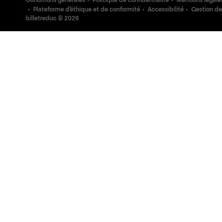
Conditions générales
Politique de confidentialité
Mentions légale
Plateforme d'éthique et de conformité
Accessibilité
Gestion de
billetreduc ©
2026