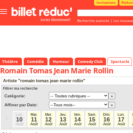
Invitations
Réduc
Bouton
menu
Sortez Maintenant!
principale
Recherche avancée
|
Les nouvea
Théâtre
Comédie
Humour
Comedy Club
Spectacle
Romain Tomas Jean Marie Rollin
Artiste "romain tomas jean marie rollin"
Filtrer ma recherche
Catégorie:
Affiner par Date:
Lun.
Mar.
Mer.
Jeu.
Ven.
Sam.
Dim.
Lun.
«
10
11
12
13
14
15
16
17
Août
Août
Août
Août
Août
Août
Août
Août