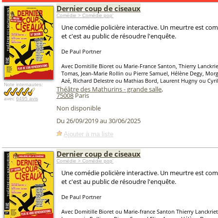
Dernier coup de ciseaux
Comédie > Comédie pop'
Une comédie policière interactive. Un meurtre est co
et c'est au public de résoudre l'enquête.
De Paul Portner
Avec Domitille Bioret ou Marie-France Santon, Thierry Lanckr
Tomas, Jean-Marie Rollin ou Pierre Samuel, Hélène Degy, Mor
Azé, Richard Delestre ou Mathias Bord, Laurent Hugny ou Cyril
Note internautes:
Théâtre des Mathurins - grande salle
,
75008
Paris
avec
6495 avis
Non disponible
Du 26/09/2019 au 30/06/2025
Ajouter à ma liste
Dernier coup de ciseaux
Comédie > Comédie pop'
Une comédie policière interactive. Un meurtre est co
et c'est au public de résoudre l'enquête.
De Paul Portner
Avec Domitille Bioret ou Marie-france Santon Thierry Lanckr