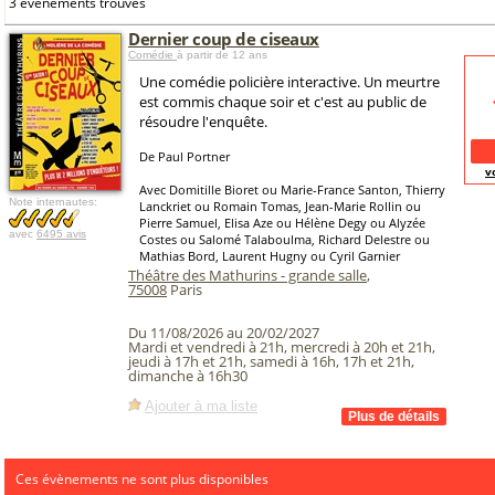
3 événements trouvés
Dernier coup de ciseaux
Comédie
à partir de 12 ans
Une comédie policière interactive. Un meurtre
est commis chaque soir et c'est au public de
résoudre l'enquête.
De Paul Portner
v
Avec Domitille Bioret ou Marie-France Santon, Thierry
Note internautes:
Lanckriet ou Romain Tomas, Jean-Marie Rollin ou
Pierre Samuel, Elisa Aze ou Hélène Degy ou Alyzée
avec
6495 avis
Costes ou Salomé Talaboulma, Richard Delestre ou
Mathias Bord, Laurent Hugny ou Cyril Garnier
Théâtre des Mathurins - grande salle
,
75008
Paris
Du 11/08/2026 au 20/02/2027
Mardi et vendredi à 21h, mercredi à 20h et 21h,
jeudi à 17h et 21h, samedi à 16h, 17h et 21h,
dimanche à 16h30
Ajouter à ma liste
Ces évènements ne sont plus disponibles