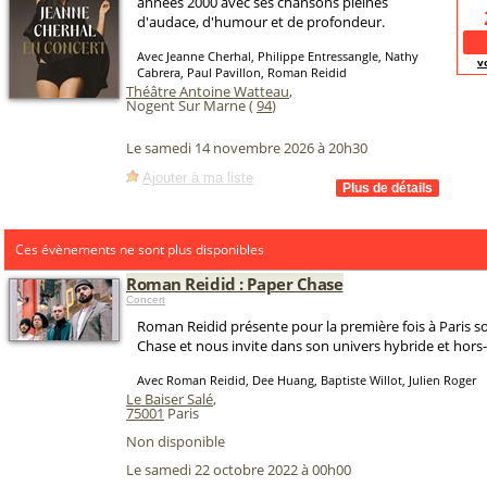
années 2000 avec ses chansons pleines
d'audace, d'humour et de profondeur.
Avec Jeanne Cherhal, Philippe Entressangle, Nathy
v
Cabrera, Paul Pavillon, Roman Reidid
Théâtre Antoine Watteau
,
Nogent Sur Marne (
94
)
Le samedi 14 novembre 2026 à 20h30
Ajouter à ma liste
Ces évènements ne sont plus disponibles
Roman Reidid : Paper Chase
Concert
Roman Reidid présente pour la première fois à Paris s
Chase et nous invite dans son univers hybride et hors
Avec Roman Reidid, Dee Huang, Baptiste Willot, Julien Roger
Le Baiser Salé
,
75001
Paris
Non disponible
Le samedi 22 octobre 2022 à 00h00