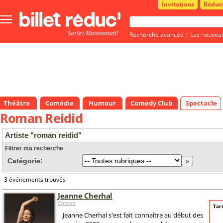
Invitations
Réduc
Bouton
menu
Sortez Maintenant!
principale
Recherche avancée
|
Les nouvea
Théâtre
Comédie
Humour
Comedy Club
Spectacle
Roman Reidid
Artiste "roman reidid"
Filtrer ma recherche
Catégorie:
3 événements trouvés
Jeanne Cherhal
Concert
Tari
Jeanne Cherhal s'est fait connaître au début des