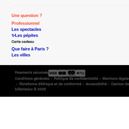
Une question ?
Professionnel
Les spectacles
✨Les pépites
Carte cadeau
Que faire à Paris ?
Les villes
Paiements sécurisés
Conditions générales
Politique de confidentialité
Mentions légale
Plateforme d'éthique et de conformité
Accessibilité
Gestion de
billetreduc ©
2026