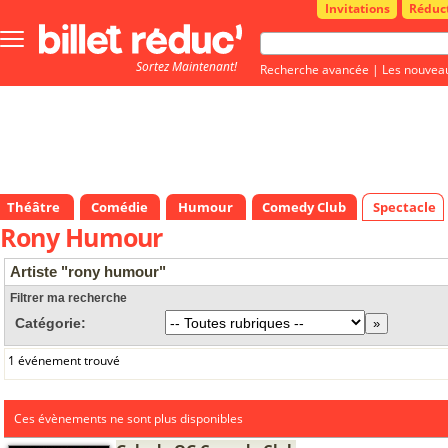
Invitations
Réduc
Bouton
menu
Sortez Maintenant!
principale
Recherche avancée
|
Les nouvea
Théâtre
Comédie
Humour
Comedy Club
Spectacle
Rony Humour
Artiste "rony humour"
Filtrer ma recherche
Catégorie:
1 événement trouvé
Ces évènements ne sont plus disponibles