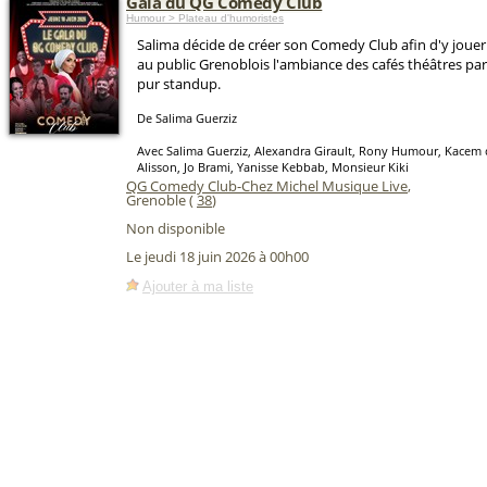
Gala du QG Comedy Club
Humour > Plateau d'humoristes
Salima décide de créer son Comedy Club afin d'y jouer
au public Grenoblois l'ambiance des cafés théâtres par
pur standup.
De Salima Guerziz
Avec Salima Guerziz, Alexandra Girault, Rony Humour, Kacem d
Alisson, Jo Brami, Yanisse Kebbab, Monsieur Kiki
QG Comedy Club-Chez Michel Musique Live
,
Grenoble (
38
)
Non disponible
Le jeudi 18 juin 2026 à 00h00
Ajouter à ma liste