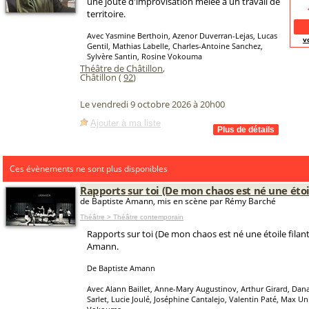
une joute d'improvisation mêlée à un travail de
territoire.
Avec Yasmine Berthoin, Azenor Duverran-Lejas, Lucas
v
Gentil, Mathias Labelle, Charles-Antoine Sanchez,
Sylvère Santin, Rosine Vokouma
Théâtre de Châtillon
,
Châtillon (
92
)
Le vendredi 9 octobre 2026 à 20h00
Ajouter à ma liste
Ces évènements ne sont plus disponibles
Rapports sur toi (De mon chaos est né une étoil
de Baptiste Amann, mis en scène par Rémy Barché
Théâtre > Théâtre contemporain
Rapports sur toi (De mon chaos est né une étoile filan
Amann.
De Baptiste Amann
Avec Alann Baillet, Anne-Mary Augustinov, Arthur Girard, Da
Sarlet, Lucie Joulé, Joséphine Cantalejo, Valentin Paté, Max U