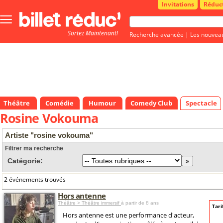
Invitations
Réduc
Bouton
menu
Sortez Maintenant!
principale
Recherche avancée
|
Les nouvea
Théâtre
Comédie
Humour
Comedy Club
Spectacle
Rosine Vokouma
Artiste "rosine vokouma"
Filtrer ma recherche
Catégorie:
2 événements trouvés
Hors antenne
Théâtre > Théâtre immersif
à partir de 8 ans
Tari
Hors antenne est une performance d'acteur,