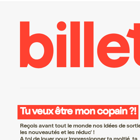
Tu veux être mon copain ?!
Reçois avant tout le monde nos idées de sorti
les nouveautés et les réduc' !
A toi de jouer pour impressionner ta moitié, ta