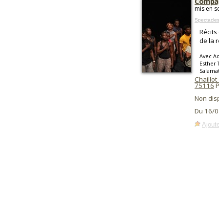
Compag
mis en s
Spectacle
Récits
de la 
Avec Ad
Esther 
Salama
Chaillot
75116
P
Non dis
Du 16/0
Ajoute