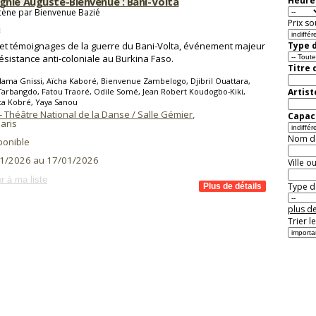
nie Auguste-Bienvenue : Bani-Volta
Heure 
cène par Bienvenue Bazié
Prix so
s
 et témoignages de la guerre du Bani-Volta, événement majeur
Type d
résistance anti-coloniale au Burkina Faso.
Titre 
ama Gnissi, Aïcha Kaboré, Bienvenue Zambelogo, Djibril Ouattara,
Tarbangdo, Fatou Traoré, Odile Somé, Jean Robert Koudogbo-Kiki,
Artist
ta Kobré, Yaya Sanou
 - Théâtre National de la Danse / Salle Gémier
,
Capaci
aris
Nom de 
ponible
1/2026 au 17/01/2026
Ville o
r à ma liste
Type de
plus de
Trier l