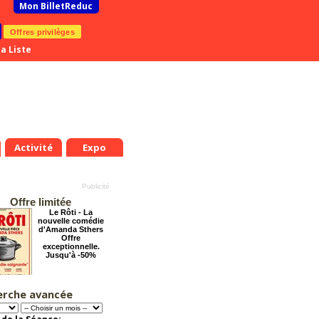
Mon BilletReduc
Offres privilèges
a Liste
Activité
Expo
Offre limitée
Le Rôti - La
nouvelle comédie
d'Amanda Sthers
Offre
exceptionnelle.
Jusqu'à -50%
erche avancée
La Cité Interdite :
Six siècles de
mystères
Offre