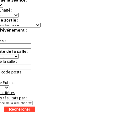
de la Séance:
exceptionnelle.
Jusqu'à -26%
uhaité :
e sortie :
d'événement :
es :
té de la salle:
la salle :
u code postal :
 Public :
 critères
es résultats par :