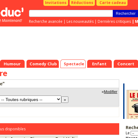
Invitations
Réductions
Carte cadeau
z Maintenant!
Recherche avancée
|
Les nouveautés
|
Dernières critiques
|
M
Humour
Comedy Club
Spectacle
Enfant
Concert
re
re"
»
Modifier
Rech
us disponibles
Le