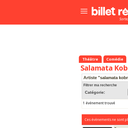
Bouton
menu
Sorte
principale
Théâtre
Comédie
Salamata Kob
Artiste "salamata kob
Filtrer ma recherche
Catégorie:
1 événement trouvé
Ces évènements ne sont pl