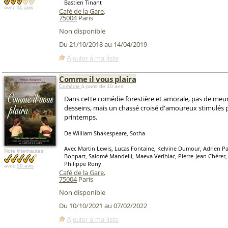
Bastien Tinant
avec
11 avis
Café de la Gare
,
75004
Paris
Non disponible
Du 21/10/2018 au 14/04/2019
Ajouter à ma liste
Comme il vous plaira
Comédie
à partir de 10 ans
Dans cette comédie forestière et amorale, pas de meur
desseins, mais un chassé croisé d'amoureux stimulés pa
printemps.
De William Shakespeare, Sotha
Avec Martin Lewis, Lucas Fontaine, Kelvine Dumour, Adrien Par
Note internautes:
Bonpart, Salomé Mandelli, Maeva Verlhiac, Pierre-Jean Chérer,
Philippe Rony
avec
50 avis
Café de la Gare
,
75004
Paris
Non disponible
Du 10/10/2021 au 07/02/2022
Ajouter à ma liste