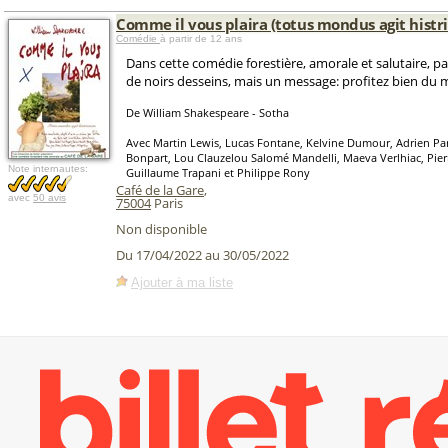
Comme il vous plaira (totus mondus agit hist
Comédie
à partir de 12 ans
Dans cette comédie forestière, amorale et salutaire, p
de noirs desseins, mais un message: profitez bien du
De William Shakespeare - Sotha
Avec Martin Lewis, Lucas Fontane, Kelvine Dumour, Adrien Par
Bonpart, Lou Clauzelou Salomé Mandelli, Maeva Verlhiac, Pier
Note internautes:
Guillaume Trapani et Philippe Rony
Café de la Gare
,
avec
50 avis
75004
Paris
Non disponible
Du 17/04/2022 au 30/05/2022
Ajouter à ma liste