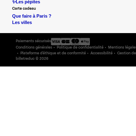
✨Les pépites
Carte cadeau
Que faire à Paris ?
Les villes
Paiements sécurisés
Conditions générales
Politique de confidentialité
Mentions légale
Plateforme d'éthique et de conformité
Accessibilité
Gestion de
billetreduc ©
2026