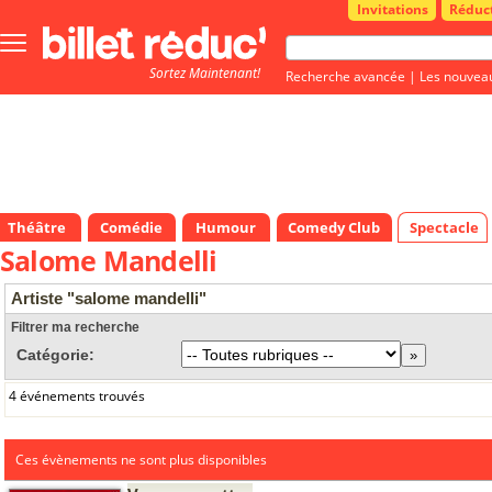
Invitations
Réduc
Bouton
menu
Sortez Maintenant!
principale
Recherche avancée
|
Les nouvea
Théâtre
Comédie
Humour
Comedy Club
Spectacle
Salome Mandelli
Artiste "salome mandelli"
Filtrer ma recherche
Catégorie:
4 événements trouvés
Ces évènements ne sont plus disponibles