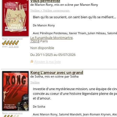
Vous permettez
de Manon Rony, mis en scène par Manon Rony
Théâtre > Théâtre contemporain
Bien qu'ils se sourient, on sent bien qu'ils se méfient...
De Manon Rony
Avec Pénélope Perdereau, Xavier Thiam, Julien Héteau, Salom
Le Funambule Montmartre
,
Note internautes:
75018
Paris
avec
116 avis
Non disponible
Du 20/11/2025 au 05/07/2026
Ajouter à ma liste
Kong L'amour avec un grand
de Sotha, mis en scène par Sotha
Théâtre
Investie d'une mystérieuse mission, une équipe de ci
coincée au coeur d'une histoire légendaire pleine de p
et d'amour.
De Sotha
Note internautes:
Avec Manon Rony, Salomé Mandelli, Jean-Romain Krynen, Alex