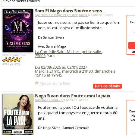
3 événements trouvés
Sam El Mago dans Sixième sens
Spectacles > Magie et prestidigitation
à partir de 10 ans
Jouer sur nos sens, ne pas se fier à ce que l'on
Tar
voit, tel est l'enjeu d'un illusionniste.
De Samuel Sivan
Avec Sam el Mago
La Comédie Saint Michel - petite salle
,
v
75005
Paris
Note internautes:
avec
27 avis
Du 02/09/2026 au 03/01/2027
Mardi à 21h15, mercredi à 21h30, dimanche à
15h15 et 19h45
Ajouter à ma liste
Noga Sivan dans Foutez-moi la paix
Humour > Stand up
à partir de 12 ans
Foutez-moi la paix ! Ou l'audace de vouloir la
Dem
paix quand ton pays est en guerre depuis 80
Ha
ans.
Gr
De Noga Sivan, Samuel Certenais