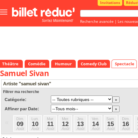
Invitations
Réduc
Bouton
menu
Sortez Maintenant!
principale
Recherche avancée
|
Les nouvea
Théâtre
Comédie
Humour
Comedy Club
Spectacle
Samuel Sivan
Artiste "samuel sivan"
Filtrer ma recherche
Catégorie:
Affiner par Date:
Dim.
Lun.
Mar.
Mer.
Jeu.
Ven.
Sam.
Dim.
«
09
10
11
12
13
14
15
16
Août
Août
Août
Août
Août
Août
Août
Août