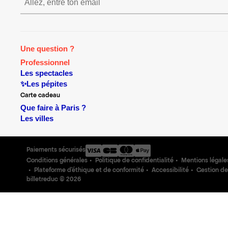
S’inscrire S’inscrire S’insc
Une question ?
Professionnel
Les spectacles
✨Les pépites
Carte cadeau
Que faire à Paris ?
Les villes
Paiements sécurisés
Conditions générales
Politique de confidentialité
Mentions légale
Plateforme d'éthique et de conformité
Accessibilité
Gestion de
billetreduc ©
2026