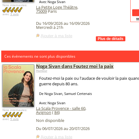
Avec Noga Sivan
Note internautes:
La Petite Loge Théâtre
,
75009
Paris
avec
3 avis
v
Du 16/09/2026 au 16/09/2026
Mercredi à 21h
Ajouter à ma liste
Ces évènements ne sont plus disponibles
Noga Sivan dans Foutez moi la paix
Humour
Foutez-moi la paix ou l'audace de vouloir la paix quan
guerre depuis 80 ans.
De Noga Sivan, Samuel Certenais
Avec Noga Sivan
La Scala Provence - salle 60
,
Note internautes:
Avignon
(
84
)
avec
5 avis
Non disponible
Du 06/07/2026 au 20/07/2026
Ajouter à ma liste