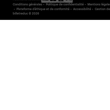
Conditions générales
Politique de confidentialité
Mentions légale
Plateforme d'éthique et de conformité
Accessibilité
Gestion de
billetreduc ©
2026