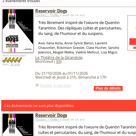
2 événements trouvés
Reservoir Dogs
Théâtre > Thriller
à partir de 16 ans
Très librement inspiré de l'oeuvre de Quentin
Tarantino. Des répliques cultes et percutantes,
du sang, de l'humour et du suspens.
Avec Ilana Azria, Anne-Sylvie Baron, Laurent
v
Chauvelier, Robinson Grasset, Clara Hucher, Sandra
Jeanclos, Abigail Malka, Valérie Melloul, Liza Migus
Note internautes:
Le Théâtre de la Girandole
,
Montreuil (
93
)
avec
38 avis
Du 21/10/2026 au 01/11/2026
Mercredi et jeudi à 21h, dimanche à 17h
Ajouter à ma liste
Ces évènements ne sont plus disponibles
Reservoir Dogs
Théâtre > Thriller
à partir de 16 ans
Très librement inspiré de l'oeuvre de Quentin Tarantin
cultes et percutantes, du sang, de l'humour et du sus