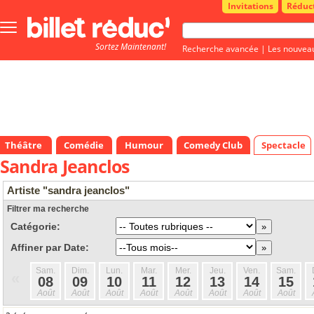
Invitations
Réduc
Bouton
menu
Sortez Maintenant!
principale
Recherche avancée
|
Les nouvea
Théâtre
Comédie
Humour
Comedy Club
Spectacle
Sandra Jeanclos
Artiste "sandra jeanclos"
Filtrer ma recherche
Catégorie:
Affiner par Date:
Sam.
Dim.
Lun.
Mar.
Mer.
Jeu.
Ven.
Sam.
«
08
09
10
11
12
13
14
15
Août
Août
Août
Août
Août
Août
Août
Août