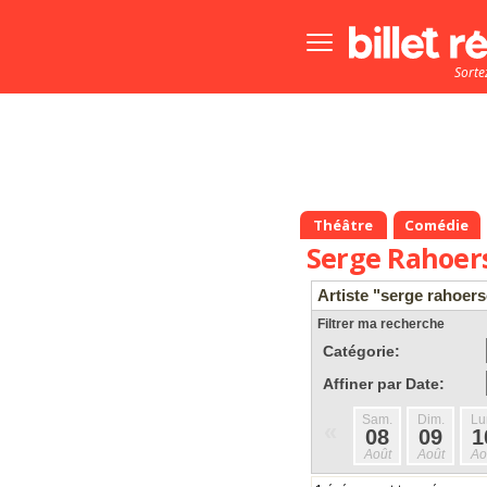
Bouton
menu
Sorte
principale
Théâtre
Comédie
Serge Rahoer
Artiste "serge rahoer
Filtrer ma recherche
Catégorie:
Affiner par Date:
Sam.
Dim.
Lu
«
08
09
1
Août
Août
Ao