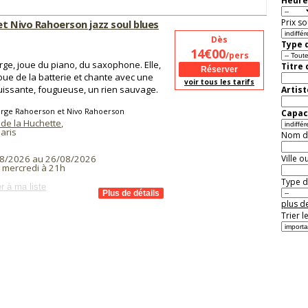
Heure
Prix so
et Nivo Rahoerson jazz soul blues
Dès
Type d
14€00
/pers
erge, joue du piano, du saxophone. Elle,
Titre
joue de la batterie et chante avec une
voir tous les tarifs
uissante, fougueuse, un rien sauvage.
Artist
erge Rahoerson et Nivo Rahoerson
Capaci
de la Huchette
,
aris
Nom de 
Ville o
8/2026 au 26/08/2026
t mercredi à 21h
Type de
r à ma liste
plus de
Trier l