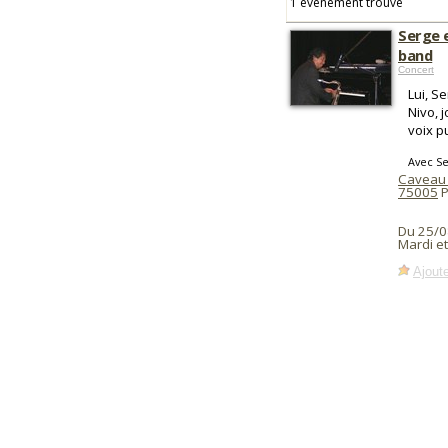
1 événement trouvé
Serge 
band
Concert
Lui, S
Nivo, 
voix p
Avec S
Caveau 
75005
P
Du 25/0
Mardi e
Ajoute