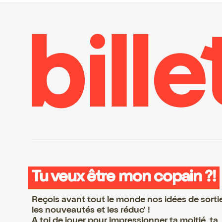
Tu veux être mon copain ?!
Reçois avant tout le monde nos idées de sorti
les nouveautés et les réduc' !
A toi de jouer pour impressionner ta moitié, ta