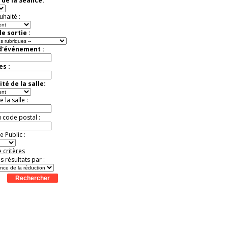
 de la Séance:
exceptionnelle.
Jusqu'à -26%
uhaité :
e sortie :
 d'événement :
es :
té de la salle:
la salle :
u code postal :
 Public :
 critères
es résultats par :