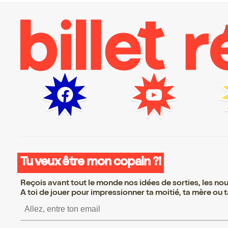
Tu veux être mon copain ?!
Reçois avant tout le monde nos idées de sorties, les nouv
A toi de jouer pour impressionner ta moitié, ta mère ou ta
S’inscrire S’inscrire S’