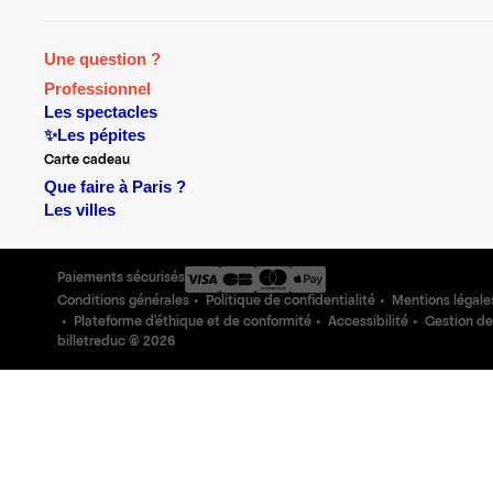
Une question ?
Professionnel
Les spectacles
✨Les pépites
Carte cadeau
Que faire à Paris ?
Les villes
Paiements sécurisés
Conditions générales
Politique de confidentialité
Mentions légale
Plateforme d'éthique et de conformité
Accessibilité
Gestion de
billetreduc ©
2026