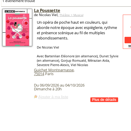
1 événement trouvé
La Poussette
de Nicolas Viel,
Théâtre > Musical
Un opéra de poche haut en couleurs, qui
aborde notre époque avec espièglerie, rythme
et présence scénique au fil de multiples
rebondissements.
v
De Nicolas Viel
Avec Bartenlian Eléonore (en alternance), Dunet Sylvie
(en alternance), Gorjup Romuald, Mérazian Aida,
Sevestre Pierre-Alexis, Viel Nicolas
Guichet Montparnasse
,
75014
Paris
Du 06/09/2026 au 04/10/2026
Dimanche à 20h
Ajouter à ma liste