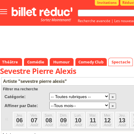
Invitations
Réduc
Bouton
menu
Sortez Maintenant!
principale
Recherche avancée
|
Les nouvea
Théâtre
Comédie
Humour
Comedy Club
Spectacle
Sevestre Pierre Alexis
Artiste "sevestre pierre alexis"
Filtrer ma recherche
Catégorie:
Affiner par Date:
Jeu.
Ven.
Sam.
Dim.
Lun.
Mar.
Mer.
Jeu.
«
06
07
08
09
10
11
12
13
Août
Août
Août
Août
Août
Août
Août
Août