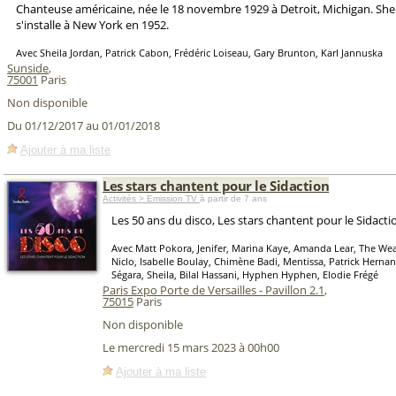
Chanteuse américaine, née le 18 novembre 1929 à Detroit, Michigan. Shei
s'installe à New York en 1952.
Avec Sheila Jordan, Patrick Cabon, Frédéric Loiseau, Gary Brunton, Karl Jannuska
Sunside
,
75001
Paris
Non disponible
Du 01/12/2017 au 01/01/2018
Ajouter à ma liste
Les stars chantent pour le Sidaction
Activités > Emission TV
à partir de 7 ans
Les 50 ans du disco, Les stars chantent pour le Sidacti
Avec Matt Pokora, Jenifer, Marina Kaye, Amanda Lear, The Weat
Niclo, Isabelle Boulay, Chimène Badi, Mentissa, Patrick Herna
Ségara, Sheila, Bilal Hassani, Hyphen Hyphen, Elodie Frégé
Paris Expo Porte de Versailles - Pavillon 2.1
,
75015
Paris
Non disponible
Le mercredi 15 mars 2023 à 00h00
Ajouter à ma liste