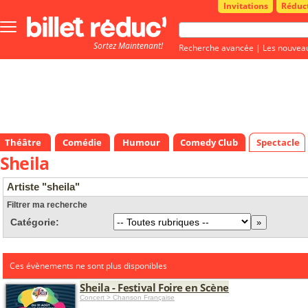
Invitations
Réduc
Bouton
menu
Sortez Maintenant!
principale
Recherche avancée
|
Les nouvea
Théâtre
Comédie
Humour
Comedy Club
Spectacle
Sheila
Artiste "sheila"
Filtrer ma recherche
Catégorie:
Ces évènements ne sont plus disponibles
Sheila - Festival Foire en Scène
Concert > Chanson Française