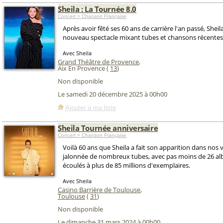
Sheila : La Tournée 8.0
Concert > Chanson Française
Après avoir fêté ses 60 ans de carrière l'an passé, Sheil
nouveau spectacle mixant tubes et chansons récentes
Avec Sheila
Grand Théâtre de Provence
,
Aix En Provence (
13
)
Non disponible
Le samedi 20 décembre 2025 à 00h00
Ajouter à ma liste
Sheila Tournée anniversaire
Concert > Chanson Française
Voilà 60 ans que Sheila a fait son apparition dans nos v
jalonnée de nombreux tubes, avec pas moins de 26 al
écoulés à plus de 85 millions d'exemplaires.
Avec Sheila
Casino Barrière de Toulouse
,
Toulouse
(
31
)
Non disponible
Le dimanche 31 mars 2024 à 00h00