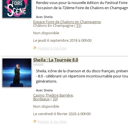
Rendez vous pour la nouvelle édition du Festival Foire
l'occasion de la 72ième Foire de Chalons en Champagn
Avec Sheila
Espace Foire de Chalons en Champagne
,
Châlons En Champagne (
51
)
Non disponible
Le jeudi 6 septembre 2018 à 00h00
Ajouter à ma liste
Sheila : La Tournée 8.0
Concert
Sheila, icône de la chanson et du disco français, prése
- 8.0 - célébrant un répertoire incontournable pour tou
générations.
Avec Sheila
Casino Théâtre Barrière
,
Bordeaux
(
33
)
Non disponible
Le vendredi 6 février 2026 à 00h00
Ajouter à ma liste