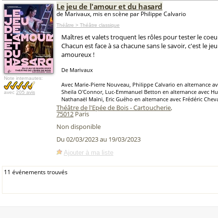
Le jeu de l'amour et du hasard
de Marivaux, mis en scène par Philippe Calvario
Théâtre > Théâtre classique
Maîtres et valets troquent les rôles pour tester le coeur
Chacun est face à sa chacune sans le savoir, c'est le j
amoureux !
De Marivaux
Note internautes:
Avec Marie-Pierre Nouveau, Philippe Calvario en alternance av
Sheila O'Connor, Luc-Emmanuel Betton en alternance avec Hu
avec
205 avis
Nathanaël Maïni, Eric Guého en alternance avec Frédéric Chev
Théâtre de l'Epée de Bois - Cartoucherie
,
75012
Paris
Non disponible
Du 02/03/2023 au 19/03/2023
Ajouter à ma liste
11 événements trouvés