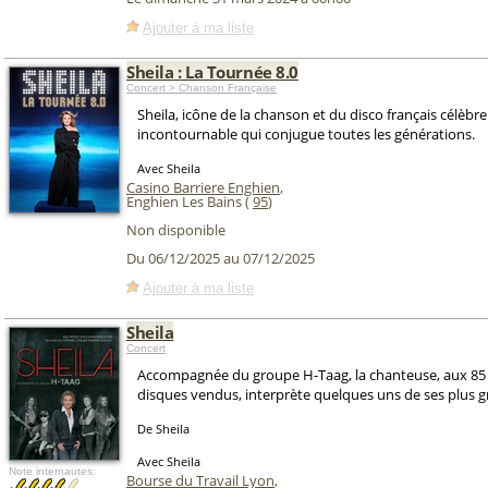
Ajouter à ma liste
Sheila : La Tournée 8.0
Concert > Chanson Française
Sheila, icône de la chanson et du disco français célèbr
incontournable qui conjugue toutes les générations.
Avec Sheila
Casino Barriere Enghien
,
Enghien Les Bains (
95
)
Non disponible
Du 06/12/2025 au 07/12/2025
Ajouter à ma liste
Sheila
Concert
Accompagnée du groupe H-Taag, la chanteuse, aux 85 
disques vendus, interprète quelques uns de ses plus g
De Sheila
Avec Sheila
Note internautes:
Bourse du Travail Lyon
,