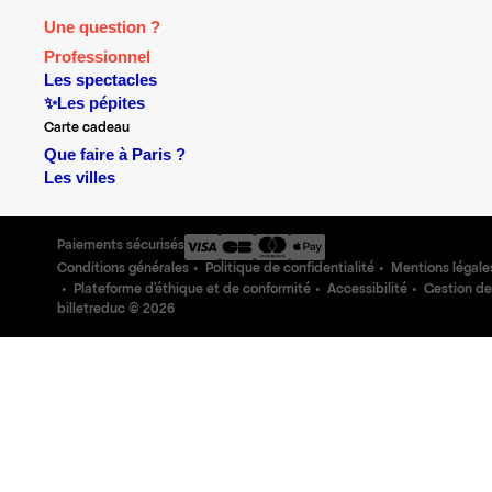
Une question ?
Professionnel
Les spectacles
✨Les pépites
Carte cadeau
Que faire à Paris ?
Les villes
Paiements sécurisés
Conditions générales
Politique de confidentialité
Mentions légale
Plateforme d'éthique et de conformité
Accessibilité
Gestion de
billetreduc ©
2026