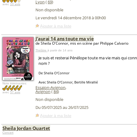
Lyon
(
69
)
avec
10 avis
Non disponible
Le vendredi 14 décembre 2018 à 00h00
Ajouter à ma liste
J'aurai 14 ans toute ma vie
de Sheila O'Connor, mis en scène par Philippe Calvario
Théâtre
à partir de 14 ans
Je suis et resterai Pénélope toute ma vie mais qui con
nom ?
De Sheila O'Connor
Avec Sheila O'Connor, Bertille Mirallié
Note internautes:
Essaïon-Avignon
,
Avignon
(
84
)
avec
57 avis
Non disponible
Du 05/07/2025 au 26/07/2025
Ajouter à ma liste
Sheila Jordan Quartet
Concert