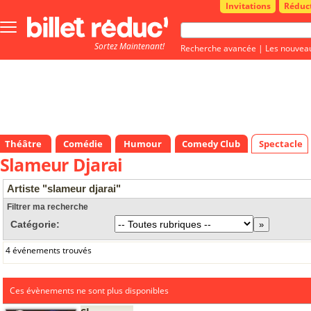
Invitations
Réduc
Bouton
menu
Sortez Maintenant!
principale
Recherche avancée
|
Les nouvea
Théâtre
Comédie
Humour
Comedy Club
Spectacle
Slameur Djarai
Artiste "slameur djarai"
Filtrer ma recherche
Catégorie:
4 événements trouvés
Ces évènements ne sont plus disponibles