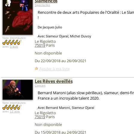
Slamencos
Spectacles
Rencontre de deux arts Populaires de l'Oralité : Le Sl
!
De Jacques Julio
Avec Slameur Djaraï; Michel Duvoy
Note internautes:
Le Rigoletto
75019
Paris
avec
5 avis
Non disponible
Du 22/09/2018 au 26/09/2021
Ajouter à ma liste
Les Rêves éveillés
Concert
Bernard Maroni (alias slow périlleux), slameur, demi-fin
France a un incroyable talent 2020.
Note internautes:
Avec Bernard Maroni, Slameur Djaraï
avec
12 avis
Le Rigoletto
75019
Paris
Non disponible
Du 15/09/2018 au 24/09/2021