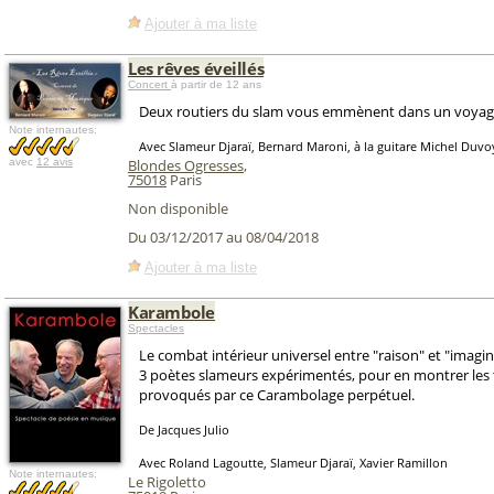
Ajouter à ma liste
Les rêves éveillés
Concert
à partir de 12 ans
Deux routiers du slam vous emmènent dans un voyag
Note internautes:
Avec Slameur Djaraï, Bernard Maroni, à la guitare Michel Duvo
avec
12 avis
Blondes Ogresses
,
75018
Paris
Non disponible
Du 03/12/2017 au 08/04/2018
Ajouter à ma liste
Karambole
Spectacles
Le combat intérieur universel entre "raison" et "imagin
3 poètes slameurs expérimentés, pour en montrer les
provoqués par ce Carambolage perpétuel.
De Jacques Julio
Avec Roland Lagoutte, Slameur Djaraï, Xavier Ramillon
Note internautes:
Le Rigoletto