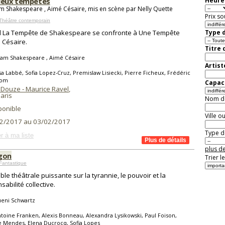
deux tempêtes
Heure 
am Shakespeare , Aimé Césaire, mis en scène par Nelly Quette
Prix so
Théâtre contemporain
 La Tempête de Shakespeare se confronte à Une Tempête
Type d
 Césaire.
Titre 
iam Shakespeare , Aimé Césaire
Artist
sa Labbé, Sofia Lopez-Cruz, Premislaw Lisiecki, Pierre Ficheux, Frédéric
gom
Capaci
 Douze - Maurice Ravel
,
aris
Nom de 
ponible
Ville o
2/2017 au 03/02/2017
Type de
r à ma liste
plus de
gon
Trier l
Fantastique
ble théâtrale puissante sur la tyrannie, le pouvoir et la
sabilité collective.
ueni Schwartz
toine Franken, Alexis Bonneau, Alexandra Lysikowski, Paul Foison,
 Mendes, Elena Ducrocq, Sofia Lopes