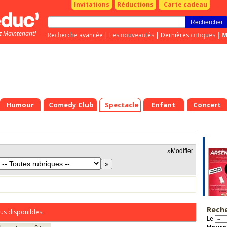
Invitations
Réductions
Carte cadeau
z Maintenant!
Recherche avancée
|
Les nouveautés
|
Dernières critiques
|
M
Humour
Comedy Club
Spectacle
Enfant
Concert
»
Modifier
Rech
us disponibles
Le