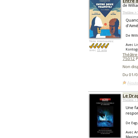
Entre 
de Willi
Théâtre > 
Quand
d'Aimé
De Will
Note internautes:
Avec Li
Konto
avec
11 avis
Théâtre
75012
P
Non dis
Du 01/0
Ajoute
Le Dra
Théâtre > 
Une fa
respon
De Evg
Avec An
Maxime