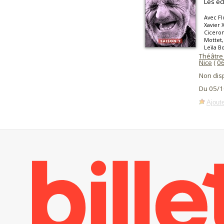
Les éc
Avec Fl
Xavier 
Ciceron
Mottet,
Leïla B
Théâtre
Nice
(
0
Non dis
Du 05/1
Ajoute