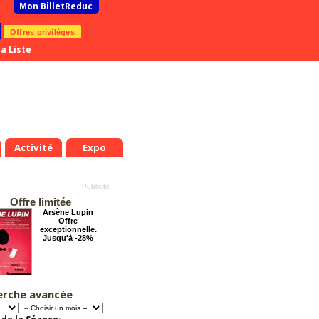
Mon BilletReduc
Offres privilèges
a Liste
Activité
Expo
Offre limitée
Arsène Lupin
Offre
exceptionnelle.
Jusqu'à -28%
erche avancée
Cendrillon, la
véritable histoire
Offre
exceptionnelle.