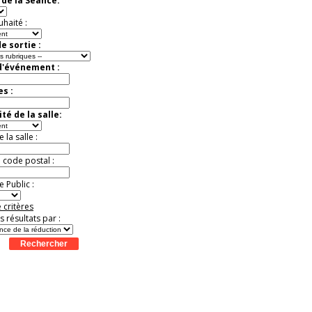
de la Séance:
Jusqu'à -33%
uhaité :
e sortie :
d'événement :
es :
té de la salle:
la salle :
u code postal :
 Public :
 critères
es résultats par :