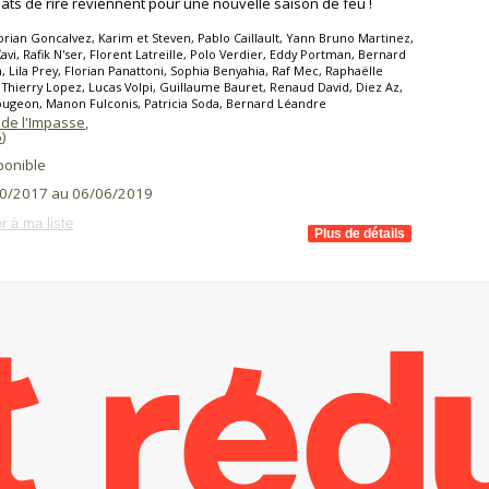
lats de rire reviennent pour une nouvelle saison de feu !
orian Goncalvez, Karim et Steven, Pablo Caillault, Yann Bruno Martinez,
Xavi, Rafik N'ser, Florent Latreille, Polo Verdier, Eddy Portman, Bernard
, Lila Prey, Florian Panattoni, Sophia Benyahia, Raf Mec, Raphaëlle
 Thierry Lopez, Lucas Volpi, Guillaume Bauret, Renaud David, Diez Az,
ougeon, Manon Fulconis, Patricia Soda, Bernard Léandre
 de l'Impasse
,
6
)
ponible
0/2017 au 06/06/2019
r à ma liste