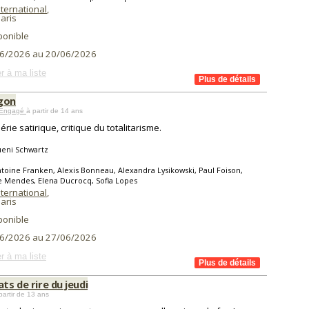
nternational
,
aris
ponible
6/2026 au 20/06/2026
r à ma liste
gon
 Engagé
à partir de 14 ans
rie satirique, critique du totalitarisme.
ueni Schwartz
toine Franken, Alexis Bonneau, Alexandra Lysikowski, Paul Foison,
 Mendes, Elena Ducrocq, Sofia Lopes
nternational
,
aris
ponible
6/2026 au 27/06/2026
r à ma liste
ats de rire du jeudi
partir de 13 ans