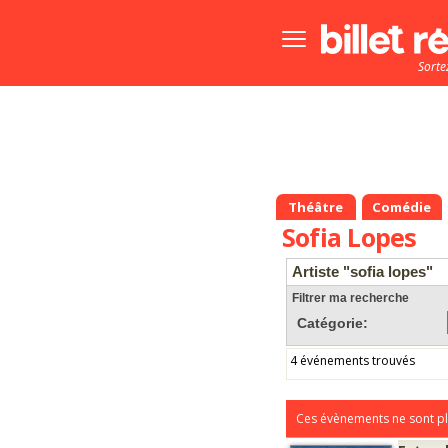
Bouton
menu
Sorte
principale
Théâtre
Comédie
Sofia Lopes
Artiste "sofia lopes"
Filtrer ma recherche
Catégorie:
4 événements trouvés
Ces évènements ne sont pl