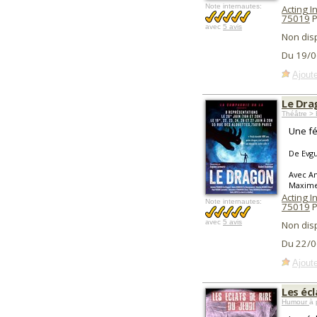
Note internautes:
Acting I
75019
P
avec
5 avis
Non dis
Du 19/0
Ajoute
Le Dra
Théâtre >
Une féé
De Evg
Avec An
Maxime
Acting I
Note internautes:
75019
P
avec
5 avis
Non dis
Du 22/0
Ajoute
Les écl
Humour
à 