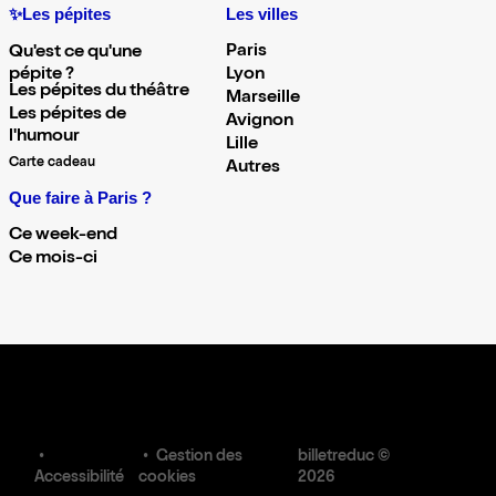
✨Les pépites
Les villes
Paris
Qu'est ce qu'une
pépite ?
Lyon
Les pépites du théâtre
Marseille
Les pépites de
Avignon
l'humour
Lille
Carte cadeau
Autres
Que faire à Paris ?
Ce week-end
Ce mois-ci
Gestion des
billetreduc ©
Accessibilité
cookies
2026