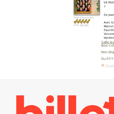
Le mus
?
De Jean
Note internautes:
Avec Gé
avec
36 avis
Marion 
Paul Kh
Vincent
Vandenh
Salle Je
Bois Co
Non dis
Du 07/1
Ajoute