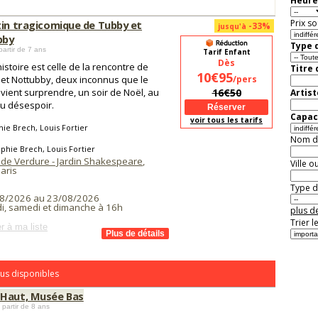
Heure
Prix so
tin tragicomique de Tubby et
-33%
jusqu'à
bby
Type d
partir de 7 ans
Tarif Enfant
Dès
histoire est celle de la rencontre de
Titre
10€95
et Nottubby, deux inconnus que le
/pers
 vient surprendre, un soir de Noël, au
16€50
Artist
du désespoir.
Capaci
voir tous les tarifs
ie Brech, Louis Fortier
Nom de 
phie Brech, Louis Fortier
 de Verdure - Jardin Shakespeare
,
Ville o
aris
Type de
8/2026 au 23/08/2026
i, samedi et dimanche à 16h
plus de
Trier l
r à ma liste
us disponibles
Haut, Musée Bas
 partir de 8 ans