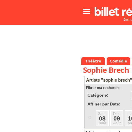
Bouton
menu
Sorte
principale
Théâtre
Comédie
Sophie Brech
Artiste "sophie brech"
Filtrer ma recherche
Catégorie:
Affiner par Date:
Sam.
Dim.
Lu
«
08
09
1
Août
Août
Ao