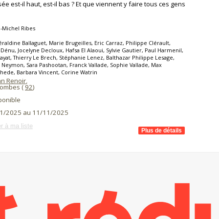
ée est-il haut, est-il bas ? Et que viennent y faire tous ces gens
-Michel Ribes
raldine Ballaguet, Marie Brugeilles, Eric Carraz, Philippe Clérault,
Dénu, Jocelyne Decloux, Hafsa El Alaoui, Sylvie Gautier, Paul Harmenil,
ayat, Thierry Le Brech, Stéphanie Lenez, Balthazar Philippe Lesage,
 Neymon, Sara Pashootan, Franck Vallade, Sophie Vallade, Max
ede, Barbara Vincent, Corine Watrin
an Renoir
,
lombes (
92
)
ponible
1/2025 au 11/11/2025
r à ma liste