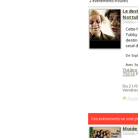
2 événements trouvés
Le des
Nottu
Théâtre
à 
Cette 
Tubby 
destin
seuil 
De Soph
Avec So
Théâtre
75016
P
Du 21/0
Vendred
Ajoute
Ces évènements ne sont pl
Musée 
Comédie
à