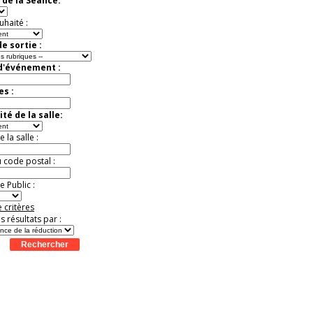
 de la Séance:
Jusqu'à -57%
uhaité :
e sortie :
 d'événement :
es :
té de la salle:
la salle :
u code postal :
 Public :
 critères
es résultats par :