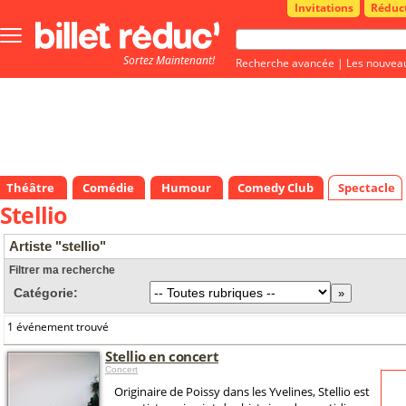
Invitations
Réduc
Bouton
menu
Sortez Maintenant!
principale
Recherche avancée
|
Les nouvea
Théâtre
Comédie
Humour
Comedy Club
Spectacle
Stellio
Artiste "stellio"
Filtrer ma recherche
Catégorie:
1 événement trouvé
Stellio en concert
Concert
Originaire de Poissy dans les Yvelines, Stellio est