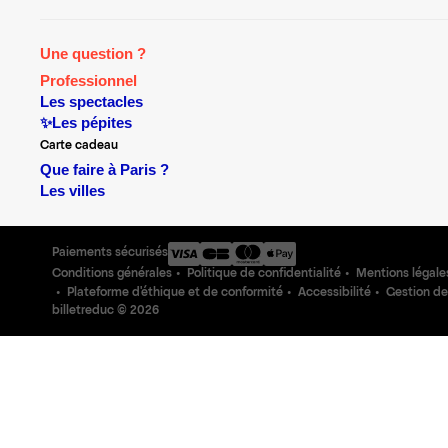
Une question ?
Professionnel
Les spectacles
✨Les pépites
Carte cadeau
Que faire à Paris ?
Les villes
Paiements sécurisés
Conditions générales
Politique de confidentialité
Mentions légale
Plateforme d'éthique et de conformité
Accessibilité
Gestion de
billetreduc ©
2026