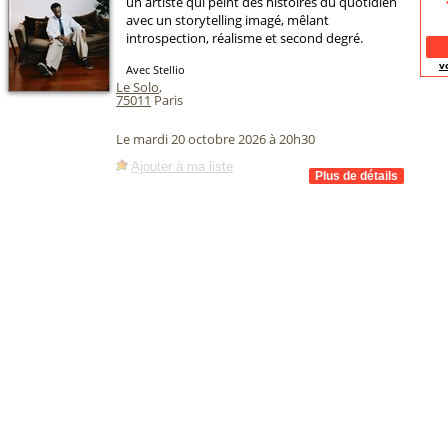
un artiste qui peint des histoires du quotidien
avec un storytelling imagé, mêlant
introspection, réalisme et second degré.
v
Avec Stellio
Le Solo
,
75011
Paris
Le mardi 20 octobre 2026 à 20h30
Ajouter à ma liste