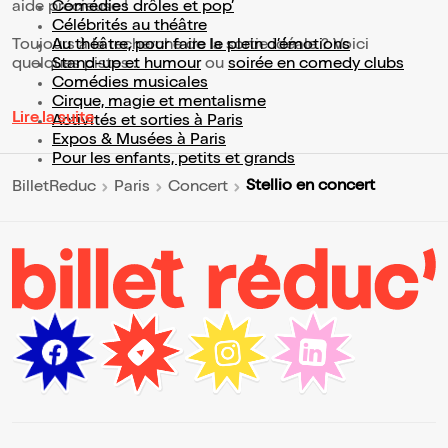
aide précieuse !
Comédies drôles et pop’
Célébrités au théâtre
Toujours à la recherche de la sortie idéale ? Voici
Au théâtre, pour faire le plein d’émotions
quelques pistes :
Stand-up et humour
ou
soirée en comedy clubs
Comédies musicales
Cirque, magie et mentalisme
Lire la suite
Activités et sorties à Paris
Expos & Musées à Paris
Pour les enfants, petits et grands
Stellio en concert
BilletReduc
Paris
Concert