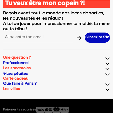
Tu veux être mon copain ?!
Reçois avant tout le monde nos idées de sorties,
les nouveautés et les réduc' !
A toi de jouer pour impressionner ta moitié, ta mère
ou ta tribu !
S’inscrire S’inscrire S’ins
Adresse email pour la newsletter
Une question ?
Professionnel
Les spectacles
✨Les pépites
Carte cadeau
Que faire à Paris ?
Les villes
Paiements sécurisés