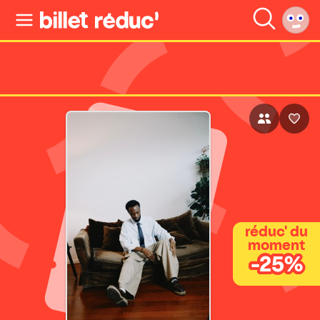
réduc' du
moment
-25%