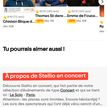
10/10 (352 avis)
10/10 (320 avis)
Thomas Sii dans C
Emma de Foucau
9/10 (73 avis)
ompétitif
d dans À l'ancienn
-22%
dès 17€
-25%
dès 15€
Ghislain Blique da
10
e
ns Aucune compé
Ayme
dès 20€
tence particulière
ans 
dès 1
mori
our
Tu pourrais aimer aussi !
À propos de Stellio en concert
Découvre Stellio en concert, qui fait partie de notre
sélection d’événements de type
Concert
et qui se tient
ici :
Le Solo
-
Paris
.
Attention : les places sont limitées. Encore hésitant(e) ?
Les avis des spectateurs qui l'ont déjà vécu seront d'une