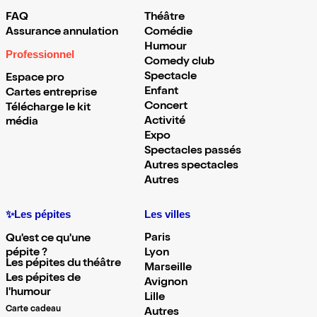
FAQ
Théâtre
Assurance annulation
Comédie
Humour
Professionnel
Comedy club
Spectacle
Espace pro
Enfant
Cartes entreprise
Concert
Télécharge le kit
Activité
média
Expo
Spectacles passés
Autres spectacles
Autres
✨Les pépites
Les villes
Paris
Qu'est ce qu'une
pépite ?
Lyon
Les pépites du théâtre
Marseille
Les pépites de
Avignon
l'humour
Lille
Carte cadeau
Autres