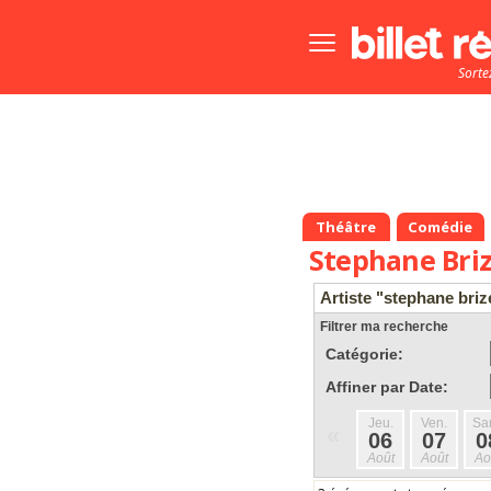
Bouton
menu
Sorte
principale
Théâtre
Comédie
Stephane Bri
Artiste "stephane briz
Filtrer ma recherche
Catégorie:
Affiner par Date:
Jeu.
Ven.
Sa
«
06
07
0
Août
Août
Ao