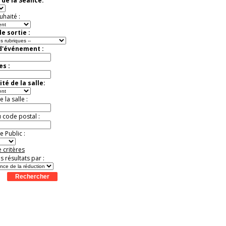
 de la Séance:
Jusqu'à -13%
uhaité :
e sortie :
 d'événement :
es :
té de la salle:
la salle :
u code postal :
 Public :
 critères
es résultats par :