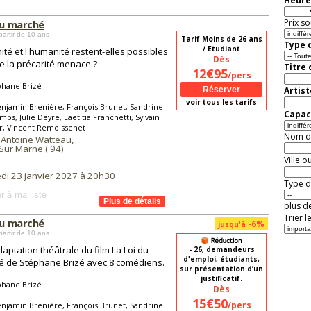
Heure
Prix so
du marché
partir de 10 ans
Tarif Moins de 26 ans
Type d
/ Etudiant
nité et l'humanité restent-elles possibles
Dès
e la précarité menace ?
Titre
12€95
/pers
phane Brizé
Artist
voir tous les tarifs
njamin Brenière, François Brunet, Sandrine
Capaci
ps, Julie Deyre, Laëtitia Franchetti, Sylvain
r, Vincent Remoissenet
Nom de 
 Antoine Watteau
,
Sur Marne (
94
)
Ville o
di 23 janvier 2027 à 20h30
Type de
r à ma liste
plus de
Trier l
du marché
-6%
jusqu'à
partir de 10 ans
aptation théâtrale du film La Loi du
- 26, demandeurs
d'emploi, étudiants,
 de Stéphane Brizé avec 8 comédiens.
sur présentation d’un
justificatif.
phane Brizé
Dès
15€50
/pers
njamin Brenière, François Brunet, Sandrine