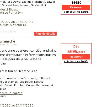
ps, Julie Deyre, Laëtitia Franchetti, Sylvain
16€50
, Vincent Remoissenet, Guy Vouillot
 des 2 Rives
,
voir tous les tarifs
on Le Pont (
94
)
3/2027 au 20/03/2027
à 20h15 et 20h30
r à ma liste
du marché
partir de 10 ans
Dès
, ancienne ouvrière licenciée, enchaîne
5€95
/pers
iens d'embauche et formations inutiles,
que la peur de la pauvreté se
voir tous les tarifs
oche.
rès le film de Stéphane Brizé
ec Benjamin Brenière, François Brunet,
e Deschamps, Julie Deyre, Laëtitia
tti, Sylvain Porcher, Vincent Remoissenet,
illot
teaux Sauvages
,
aris
1/2026 au 21/11/2026