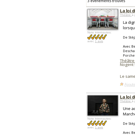
3 événements trouvés
La loi 
Théâtre
à 
La dig
lorsqu
Note internautes:
De Sté
avec
1 avis
Avec Be
Descham
Porche
Théâtre
Nogent 
Le same
Ajoute
La loi 
Théâtre
à 
Une ad
Marché
Note internautes:
De Sté
avec
1 avis
Avec Be