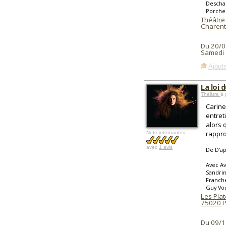
Descham
Porcher
Théâtre
Charent
Du 20/0
Samedi 
Ajoute
La loi 
Théâtre
à 
Carine
entret
alors 
rappr
Note internautes:
avec
1 avis
De D'ap
Avec Av
Sandrin
Franche
Guy Vou
Les Pla
75020
P
Du 09/1