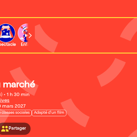
b
pectacle
Enfant
Concert
Activité
Expo et musée
du marché
s)
•
1 h 30 min
Rives
20 mars 2027
 classes sociales
Adapté d'un film
Partager