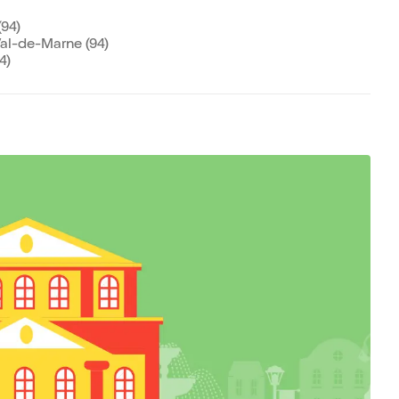
(94)
al-de-Marne (94)
4)