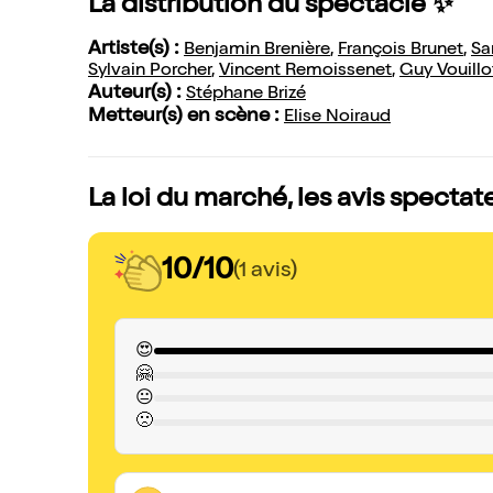
La distribution du spectacle ✨
Artiste(s) :
Benjamin Brenière
,
François Brunet
,
Sa
Sylvain Porcher
,
Vincent Remoissenet
,
Guy Vouillo
Auteur(s) :
Stéphane Brizé
Metteur(s) en scène :
Elise Noiraud
La loi du marché, les avis spectat
10/10
(1 avis)
😍
🤗
😐
🙁