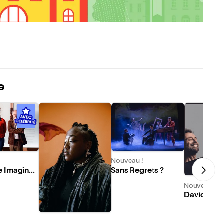
e
Nouveau !
 Imaginair
Sans Regrets ?
Nouveau !
David Cas
es dans D