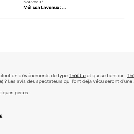
Nouveau !
Mélissa Laveaux : At
my Softest I am Mo
st Dangerous
 sélection d’événements de type
Théâtre
et qui se tient ici :
Thé
(e) ? Les avis des spectateurs qui l'ont déjà vécu seront d'une
elques pistes :
s