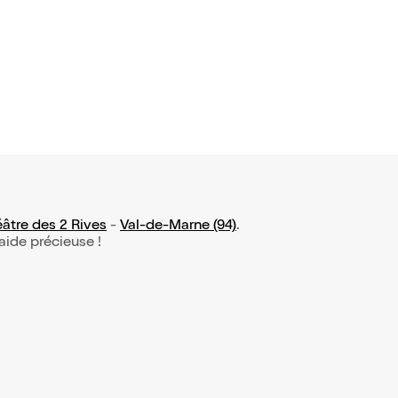
âtre des 2 Rives
-
Val-de-Marne (94)
.
 aide précieuse !