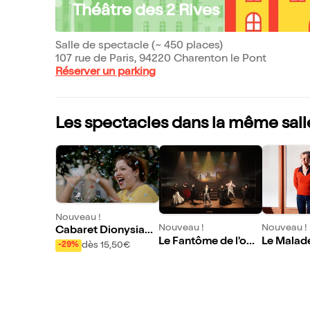
Théâtre des 2 Rives
Salle de spectacle (~ 450 places)
107 rue de Paris, 94220 Charenton le Pont
Réserver un parking
Les spectacles dans la même sall
Nouveau !
Nouveau !
Nouveau !
Cabaret Dionysiaqu
Le Fantôme de l'opé
Le Malade
e
dès 15,50€
-29%
ra
e