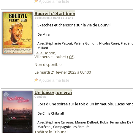
Ajouter à ma liste
Bourvil c'était bien
Spectacles
à partir de 3 ans
Sketches et chansons sur la vie de Bourvil.
De Miran
Avec Stéphanie Patout, Valérie Guilloni, Nicolas Carré, Frédéric
Millard
Salle Donon
,
Villeneuve Loubet (
06
)
Non disponible
Le mardi 21 février 2023 à 00h00
Ajouter à ma liste
Un baiser, un vrai
Comédie
Lors d'une soirée sur le toit d'un immeuble, Lucas ren
De Chris Chibnall
Avec Stéphane Carréras, Manon Delbert, Robin Fernandez De 
Maréchal, Compagnie Les Sbroufs
Théâtre le Tribunal
,