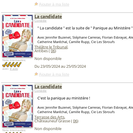
Ajouter à ma liste
La candidate
Comédie
" La candidate " est la suite de " Panique au Ministère " 
Avec Jennifer Buzenet, Stéphane Carreras, Florian Esbrayat, Al
Catherine Maréchal, Camille Rupp, Cie Les Sbroufs
Théâtre le Tribunal
,
Antibes (
06
)
Non disponible
Note internautes:
Du 23/05/2024 au 25/05/2024
avec
9 avis
Ajouter à ma liste
La candidate
Comédie
C'est la panique au ministère !
Avec Jennifer Buzenet, Stéphane Carreras, Florian Esbrayat, Al
Catherine Maréchal, Camille Rupp, Cie Les Sbroufs
Terrasse des Arts
,
Châteauneuf Grasse (
06
)
Non disponible
Note internautes: