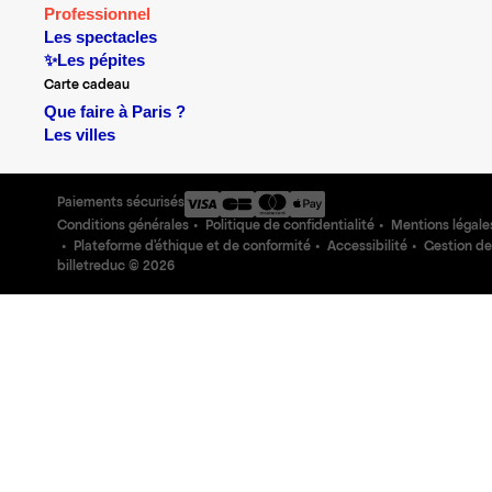
Professionnel
Les spectacles
✨Les pépites
Carte cadeau
Que faire à Paris ?
Les villes
Paiements sécurisés
Conditions générales
Politique de confidentialité
Mentions légale
Plateforme d'éthique et de conformité
Accessibilité
Gestion de
billetreduc ©
2026