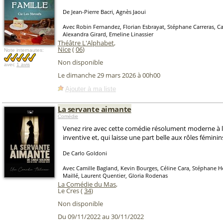
De Jean-Pierre Bacri, Agnès Jaoui
Avec Robin Fernandez, Florian Esbrayat, Stéphane Carreras, C
Alexandra Girard, Emeline Linassier
Théâtre L'Alphabet
,
Nice
(
06
)
Note internautes:
Non disponible
avec
1 avis
Le dimanche 29 mars 2026 à 00h00
Ajouter à ma liste
La servante aimante
Comédie
Venez rire avec cette comédie résolument moderne à 
inventive et, qui laisse une part belle aux rôles féminin
De Carlo Goldoni
Avec Camille Bagland, Kevin Bourges, Céline Cara, Stéphane H
Maillé, Laurent Quentier, Gloria Rodenas
La Comédie du Mas
,
Le Cres (
34
)
Non disponible
Du 09/11/2022 au 30/11/2022