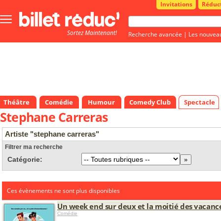
Invitations
Réduc
Bouton
menu
Sortez Maintenant!
principale
Recherche avancée
|
Les nouvea
Théâtre
Comédie
Humour
Comedy Club
Spectacle
Stephane Carreras
Artiste "stephane carreras"
Filtrer ma recherche
Catégorie:
Ces évènements ne sont plus disponibles
Un week end sur deux et la moitié des vacance
Comédie