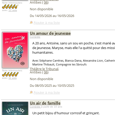
Antibes (
06
)
Note internautes:
Non disponible
avec
12 avis
Du 14/05/2026 au 16/05/2026
Ajouter à ma liste
Un amour de jeunesse
Comédie
A 20 ans, Antoine, sans un sou en poche, s'est marié 
de jeunesse, Maryse, mais elle l'a quitté pour des miss
humanitaires.
Avec Stéphane Carréras, Bianca Dana, Alexandra Lion, Catheri
Martine Thibault, Compagnie les Sbroufs
Théâtre le Tribunal
,
Note internautes:
Antibes (
06
)
avec
11 avis
Non disponible
Du 08/05/2025 au 10/05/2025
Ajouter à ma liste
Un air de famille
Comédie
à partir de 10 ans
Un petit bijou d'humour corrosif et grinçant.