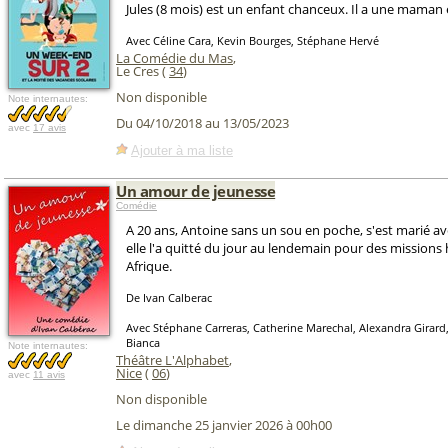
Jules (8 mois) est un enfant chanceux. Il a une maman 
Avec Céline Cara, Kevin Bourges, Stéphane Hervé
La Comédie du Mas
,
Le Cres (
34
)
Non disponible
Note internautes:
Du 04/10/2018 au 13/05/2023
avec
17 avis
Ajouter à ma liste
Un amour de jeunesse
Comédie
A 20 ans, Antoine sans un sou en poche, s'est marié av
elle l'a quitté du jour au lendemain pour des missions
Afrique.
De Ivan Calberac
Avec Stéphane Carreras, Catherine Marechal, Alexandra Girard
Bianca
Note internautes:
Théâtre L'Alphabet
,
Nice
(
06
)
avec
11 avis
Non disponible
Le dimanche 25 janvier 2026 à 00h00