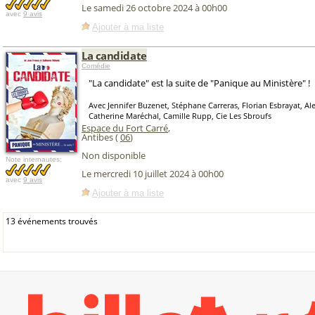
Le samedi 26 octobre 2024 à 00h00
avec
9 avis
Ajouter à ma liste
La candidate
Comédie
"La candidate" est la suite de "Panique au Ministère" !
Avec Jennifer Buzenet, Stéphane Carreras, Florian Esbrayat, Al
Catherine Maréchal, Camille Rupp, Cie Les Sbroufs
Espace du Fort Carré
,
Antibes (
06
)
Non disponible
Note internautes:
Le mercredi 10 juillet 2024 à 00h00
avec
9 avis
Ajouter à ma liste
13 événements trouvés