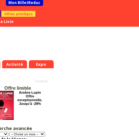
Mon BilletReduc
Offres privilèges
a Liste
Activité
Expo
Offre limitée
Arsène Lupin
Offre
exceptionnelle.
Jusqu'à -28%
erche avancée
Le Rôti - La
nouvelle comédie
d'Amanda Sthers
Offre