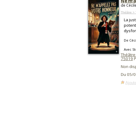
Ne m'a
de Cécil
Théâtre > 
La jus
potent
dysfo
De Céci
Avec St
Théâtre
75019
P
Non dis
Du 05/0
Ajoute