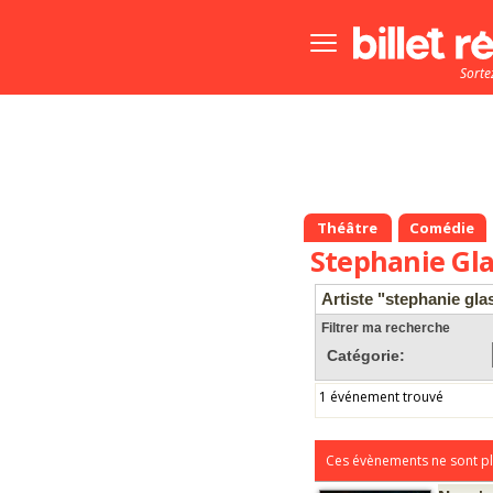
Bouton
menu
Sorte
principale
Théâtre
Comédie
Stephanie Gl
Artiste "stephanie gla
Filtrer ma recherche
Catégorie:
1 événement trouvé
Ces évènements ne sont pl