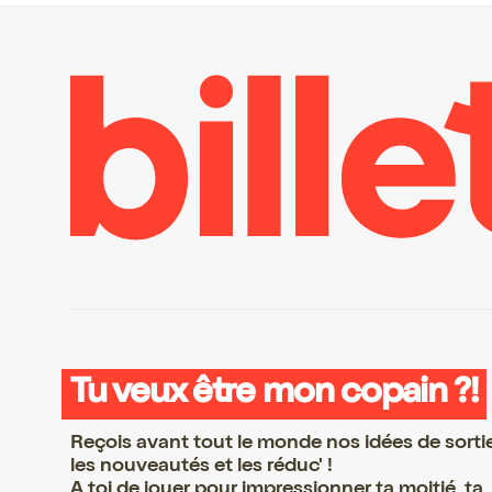
Tu veux être mon copain ?!
Reçois avant tout le monde nos idées de sorti
les nouveautés et les réduc' !
A toi de jouer pour impressionner ta moitié, ta