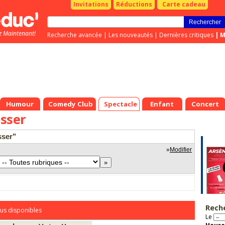
Invitations
Réductions
Carte cadeau
z Maintenant!
Recherche avancée
|
Les nouveautés
|
Dernières critiques
|
M
Humour
Comedy Club
Spectacle
Enfant
Concert
asser
sser"
»
Modifier
Rech
us disponibles
Le