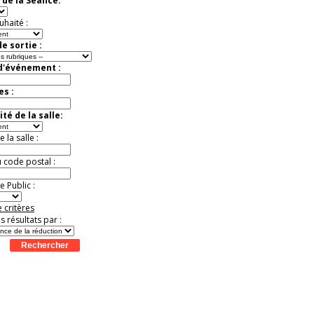
 de la Séance:
exceptionnelle.
Jusqu'à -50%
uhaité :
e sortie :
 d'événement :
es :
té de la salle:
la salle :
u code postal :
 Public :
 critères
es résultats par :