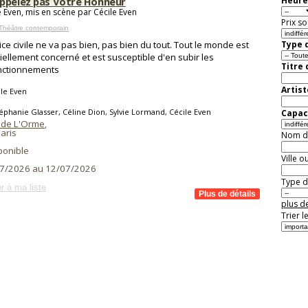
ppelez pas Votre Honneur
Heure
e Even, mis en scène par Cécile Even
Prix so
Théâtre contemporain
tice civile ne va pas bien, pas bien du tout. Tout le monde est
Type d
iellement concerné et est susceptible d'en subir les
Titre
nctionnements
Artist
le Even
éphanie Glasser, Céline Dion, Sylvie Lormand, Cécile Even
Capaci
 de L'Orme
,
aris
Nom de 
ponible
Ville o
7/2026 au 12/07/2026
Type de
r à ma liste
plus de
Trier l