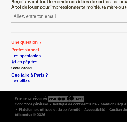
Reçois avant tout le monde nos idées de sorties, les nouv
A toi de jouer pour impressionner ta moitié, ta mère ou ta
S’inscrire S’inscrire S’in
Une question ?
Professionnel
Les spectacles
✨Les pépites
Carte cadeau
Que faire à Paris ?
Les villes
Paiements sécurisés
Conditions générales
Politique de confidentialité
Mentions légale
Plateforme d'éthique et de conformité
Accessibilité
Gestion de
billetreduc ©
2026