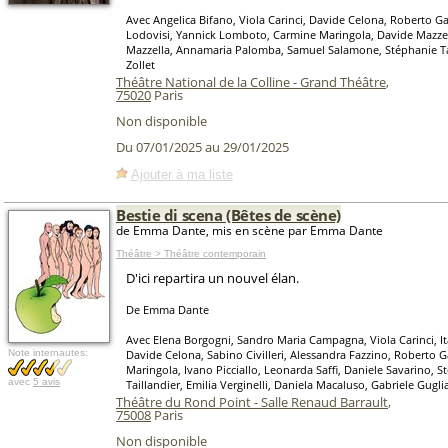
Avec Angelica Bifano, Viola Carinci, Davide Celona, Roberto Ga
Lodovisi, Yannick Lomboto, Carmine Maringola, Davide Mazze
Mazzella, Annamaria Palomba, Samuel Salamone, Stéphanie Ta
Zollet
Théâtre National de la Colline - Grand Théâtre
,
75020
Paris
Non disponible
Du 07/01/2025 au 29/01/2025
Ajouter à ma liste
Bestie di scena (Bêtes de scène)
de Emma Dante, mis en scène par Emma Dante
Théâtre > Théâtre contemporain
D'ici repartira un nouvel élan.
De Emma Dante
Avec Elena Borgogni, Sandro Maria Campagna, Viola Carinci, Ita
Note internautes:
Davide Celona, Sabino Civilleri, Alessandra Fazzino, Roberto 
Maringola, Ivano Picciallo, Leonarda Saffi, Daniele Savarino, 
avec
5 avis
Taillandier, Emilia Verginelli, Daniela Macaluso, Gabriele Gugli
Théâtre du Rond Point - Salle Renaud Barrault
,
75008
Paris
Non disponible