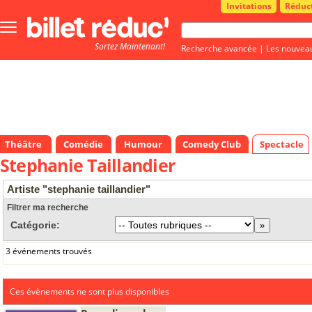
Invitations
Réduc
Bouton
menu
Sortez Maintenant!
principale
Recherche avancée
|
Les nouvea
Théâtre
Comédie
Humour
Comedy Club
Spectacle
Stephanie Taillandier
Artiste "stephanie taillandier"
Filtrer ma recherche
Catégorie:
3 événements trouvés
Ces évènements ne sont plus disponibles