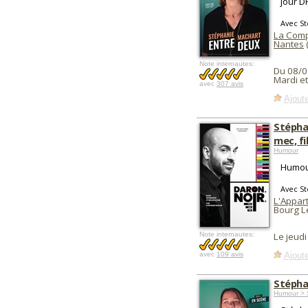
jour D
Avec S
La Comp
Nantes
Note internautes:
Du 08/0
Mardi e
avec
307 avis
Ajoute
Stépha
mec, fi
Humour
Humour
Avec S
L'Appart
Bourg L
Note internautes:
Le jeud
Ajoute
avec
109 avis
Stépha
Humour > 