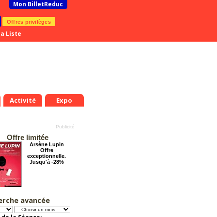
Mon BilletReduc
Offres privilèges
a Liste
Activité
Expo
Offre limitée
Arsène Lupin
Offre
exceptionnelle.
Jusqu'à -28%
erche avancée
Les enfants du
Paradis
Offre
.
Jeu.
Ven.
Sam.
Dim.
Lun.
Mar.
Mer.
Jeu.
Ven.
exceptionnelle.