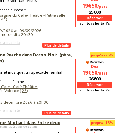
RH, le soir humoriste.
19€50
/pers
téphanie Machart
25€00
agnie du Café-Théâtre - Petite salle
,
(
44
)
voir tous les tarifs
9/2026 au 09/09/2026
t mercredi à 20h30
r à ma liste
ne Resche dans Daron. Noir. (père,
-25%
jusqu'à
ls)
Dès
19€50
 et musique, un spectacle familial
/pers
26€00
téphane Resche
 Café - Café Théâtre
,
ès Valence (
26
)
voir tous les tarifs
i 3 décembre 2026 à 20h30
r à ma liste
nie Machart dans Entre deux
-15%
jusqu'à
Stand up
à partir de 12 ans