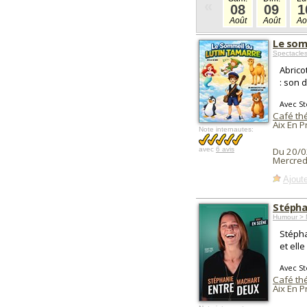
«
08
09
1
Août
Août
Ao
Le som
Spectacle
Abrico
: son 
Avec St
Café thé
Aix En 
Note internautes:
avec
6 avis
Du 20/0
Mercred
Ajoute
Stépha
Humour > 
Stépha
et elle
Avec S
Café thé
Aix En 