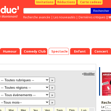
Invitations
Réductions
Carte cadeau
z Maintenant!
Recherche avancée
|
Les nouveautés
|
Dernières critiques
|
M
Humour
Comedy Club
Spectacle
Enfant
Concert
»
Modifier
Rech
Le
n.
Mar.
Mer.
Jeu.
Ven.
Sam.
Dim.
Lun.
Mar.
Mer