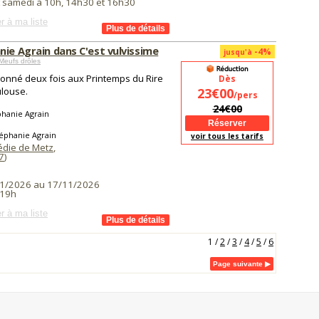
t samedi à 10h, 14h30 et 16h30
r à ma liste
nie Agrain dans C'est vulvissime
-4%
jusqu'à
Meufs drôles
ionné deux fois aux Printemps du Rire
Dès
louse.
23€00
/pers
24€00
phanie Agrain
éphanie Agrain
voir tous les tarifs
die de Metz
,
7
)
1/2026 au 17/11/2026
 19h
r à ma liste
1
/
2
/
3
/
4
/
5
/
6