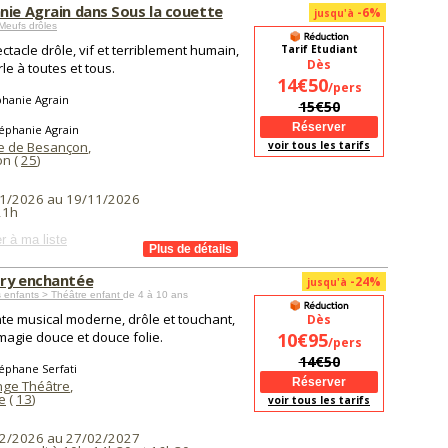
nie Agrain dans Sous la couette
-6%
jusqu'à
Meufs drôles
ctacle drôle, vif et terriblement humain,
Tarif Etudiant
Dès
rle à toutes et tous.
14€50
/pers
phanie Agrain
15€50
éphanie Agrain
e de Besançon
,
voir tous les tarifs
n (
25
)
1/2026 au 19/11/2026
21h
r à ma liste
ry enchantée
-24%
jusqu'à
 enfants > Théâtre enfant
de 4 à 10 ans
te musical moderne, drôle et touchant,
Dès
magie douce et douce folie.
10€95
/pers
14€50
éphane Serfati
nge Théâtre
,
e
(
13
)
voir tous les tarifs
2/2026 au 27/02/2027