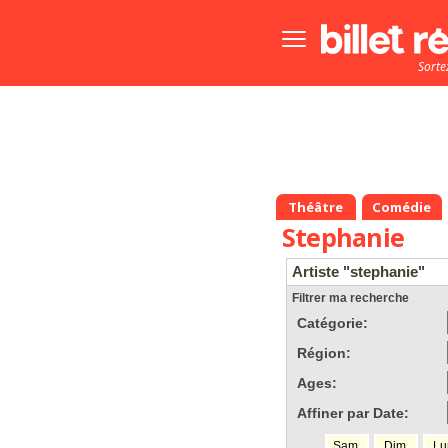
Bouton
menu
Sorte
principale
Théâtre
Comédie
Stephanie
Artiste "stephanie"
Filtrer ma recherche
Catégorie:
Région:
Ages:
Affiner par Date:
Sam.
Dim.
Lu