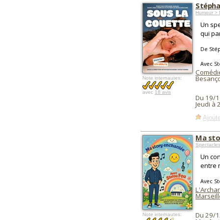
Stépha
Humour > 
Un spe
qui pa
De Sté
Avec St
Comédi
Besanço
Note internautes:
avec
18 avis
Du 19/1
Jeudi à 
Ajoute
Ma sto
Spectacles
Un con
entre 
Avec St
L'Archa
Marseill
Du 29/1
Note internautes: