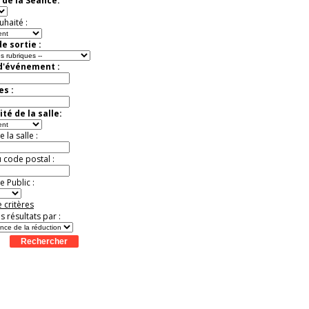
 de la Séance:
9
20
21
22
23
24
25
26
27
28
Jusqu'à -37%
t
Août
Août
Août
Août
Août
Août
Août
Août
Août
uhaité :
e sortie :
 d'événement :
es :
té de la salle:
la salle :
u code postal :
 Public :
 critères
es résultats par :