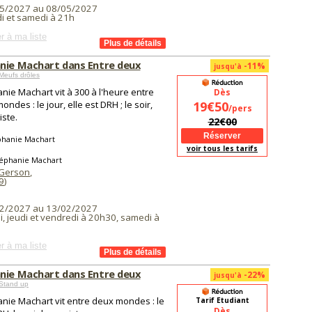
5/2027 au 08/05/2027
i et samedi à 21h
r à ma liste
nie Machart dans Entre deux
-11%
jusqu'à
Meufs drôles
nie Machart vit à 300 à l'heure entre
Dès
ndes : le jour, elle est DRH ; le soir,
19€50
/pers
ste.
22€00
phanie Machart
voir tous les tarifs
téphanie Machart
 Gerson
,
9
)
2/2027 au 13/02/2027
, jeudi et vendredi à 20h30, samedi à
r à ma liste
nie Machart dans Entre deux
-22%
jusqu'à
Stand up
nie Machart vit entre deux mondes : le
Tarif Etudiant
Dès