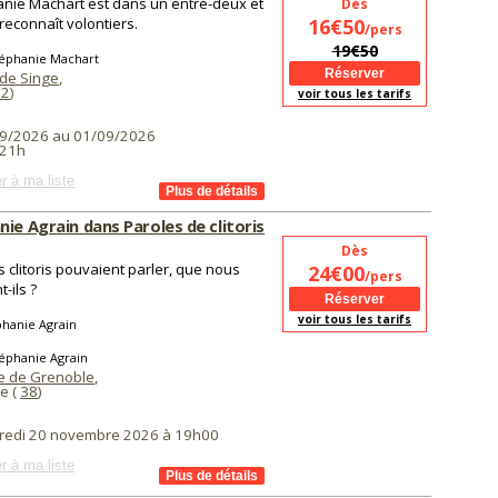
nie Machart est dans un entre-deux et
Dès
 reconnaît volontiers.
16€50
/pers
19€50
téphanie Machart
 de Singe
,
62
)
voir tous les tarifs
9/2026 au 01/09/2026
 21h
r à ma liste
ie Agrain dans Paroles de clitoris
Dès
es clitoris pouvaient parler, que nous
24€00
/pers
t-ils ?
voir tous les tarifs
phanie Agrain
éphanie Agrain
 de Grenoble
,
e (
38
)
redi 20 novembre 2026 à 19h00
r à ma liste