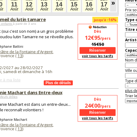
Heure
»
0
11
12
13
14
15
16
17
18
1
ût
Août
Août
Août
Août
Août
Août
Août
Août
Aoû
Prix so
meil du lutin tamarre
-16%
Type d
jusqu'à
s enfants
à partir de 3 ans
Titre
t (oui c'est son nom) a un gros problème
Dès
doudou lutin Tamarre ne se réveille plus.
12€95
/pers
Artist
15€50
éphane Battini
Capaci
âtre de la Fontaine d'Argent
,
Provence (
13
)
voir tous les tarifs
Nom de 
2/2027 au 28/02/2027
Ville o
i, samedi et dimanche à 16h
r à ma liste
Type de
plus de
nie Machart dans Entre-deux
Trier l
Meufs drôles
Dès
nie Machart est dans un entre-deux...
24€00
/pers
 le reconnaît volontiers !
voir tous les tarifs
téphanie Machart
âtre de la Fontaine d'Argent
,
Provence (
13
)