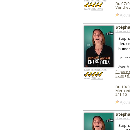
Note internautes:
Du 07/0
Vendred
avec
307 avis
Ajoute
Stépha
Humour > 
Stépha
deux mo
humori
De Sté
Avec S
Note internautes:
Espace
Lyon
(
6
avec
307 avis
Du 10/0
Mercredi
21h15
Ajoute
Stépha
Humour > 
Stépha