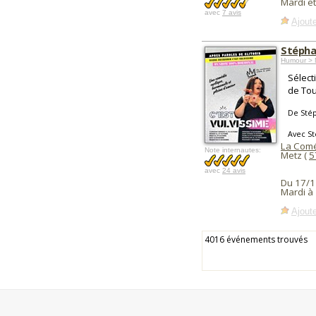
Mardi e
avec
7 avis
Ajoute
Stépha
Humour > 
Sélect
de Tou
De Sté
Avec St
La Comé
Note internautes:
Metz (
5
avec
24 avis
Du 17/1
Mardi à
Ajoute
4016 événements trouvés