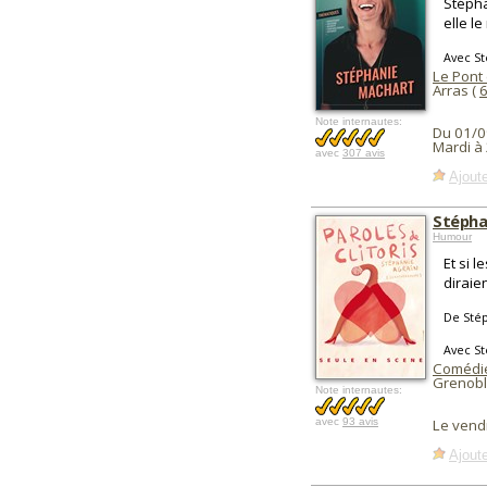
Stépha
elle le
Avec S
Le Pont
Arras (
Note internautes:
Du 01/0
Mardi à
avec
307 avis
Ajoute
Stéphan
Humour
Et si l
diraien
De Sté
Avec St
Comédie
Grenobl
Note internautes:
avec
93 avis
Le vend
Ajoute