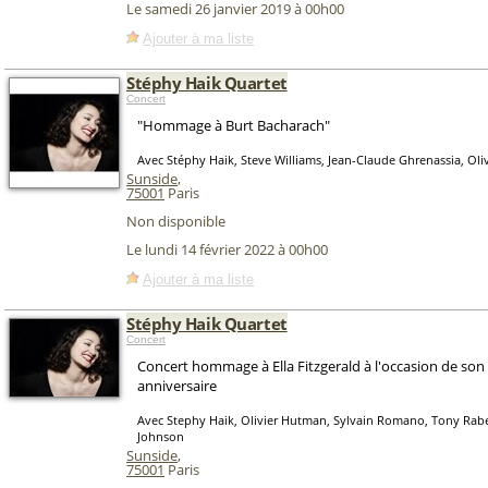
Le samedi 26 janvier 2019 à 00h00
Ajouter à ma liste
Stéphy Haik Quartet
Concert
"Hommage à Burt Bacharach"
Avec Stéphy Haik, Steve Williams, Jean-Claude Ghrenassia, Ol
Sunside
,
75001
Paris
Non disponible
Le lundi 14 février 2022 à 00h00
Ajouter à ma liste
Stéphy Haik Quartet
Concert
Concert hommage à Ella Fitzgerald à l'occasion de so
anniversaire
Avec Stephy Haik, Olivier Hutman, Sylvain Romano, Tony Rab
Johnson
Sunside
,
75001
Paris