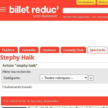
Invitations
Réduc
Bouton
menu
Sortez Maintenant!
principale
Recherche avancée
|
Les nouvea
Théâtre
Comédie
Humour
Comedy Club
Spectacle
Stephy Haik
Artiste "stephy haik"
Filtrer ma recherche
Catégorie:
7 événements trouvés
Ces évènements ne sont plus disponibles