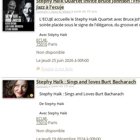
Stephy Haïk Quartet invite Bruce Johnson : Fr
Jazz à l'ecuje
Concert > Jazz et blues
à partir de 15 ans
L'ECUJE accueille le Stephy Haik Quartet avec Bruce J
soirée placée sous le signe de l'élégance, du groove et 
Avec Stéphy Haïk
ECUJE
,
75010
Paris
Non disponible
Le jeudi 25 juin 2026 à 00h00
Ajouter à ma liste
Stephy Haïk : Sings and loves Burt Bacharach
Concert
à partir de 15 ans
Stephy Haïk : Sings and Loves Burt Bacharach
De Stephy Haïk
Avec Stephy Haïk
ECUJE
,
75010
Paris
Non disponible
Le jeudi 19 décembre 2024 à 00h00