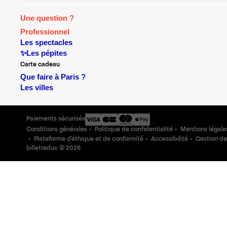
Une question ?
Professionnel
Les spectacles
✨Les pépites
Carte cadeau
Que faire à Paris ?
Les villes
Paiements sécurisés
Conditions générales
Politique de confidentialité
Mentions légale
Plateforme d'éthique et de conformité
Accessibilité
Gestion de
billetreduc ©
2026