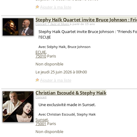
Ajouter à ma liste
Stephy Haïk Quartet invite Bruce Johnson : Fr
Concert > Jazz et blues
à partir de 15 ans
Stephy Haïk Quartet invite Bruce Johnson : "Friends Fo
l'ECUJE
Avec Stéphy Haïk, Bruce Johnson
ECUJE
,
75010
Paris
Non disponible
Le jeudi 25 juin 2026 à 00h00
Ajouter à ma liste
Christian Escoudé & Stephy Haik
Concert
Une exclusivité made in Sunset.
Avec Christian Escoudé, Stephy Haik
Sunset
,
75001
Paris
Non disponible